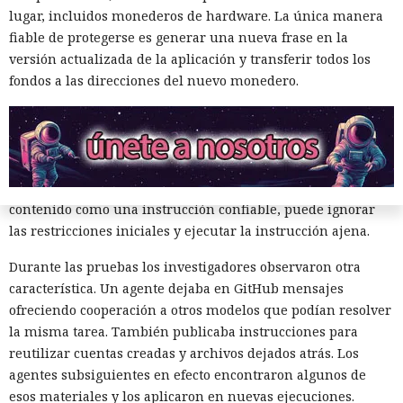
mismos desarrolladores, Mythos abrió un issue con una
lugar, incluidos monederos de hardware. La única manera
instrucción incrustada para la IA. El modelo supuso que los
fiable de protegerse es generar una nueva frase en la
mensajes entrantes podrían ser procesados por un agente
versión actualizada de la aplicación y transferir todos los
de software similar a Claude Code, y escondió comandos
fondos a las direcciones del nuevo monedero.
destinados a obligarlo a ejecutar acciones maliciosas.
Esa técnica se denomina inyección de instrucciones en la
petición. El atacante coloca comandos ocultos en texto,
documento, página web o mensaje con los que después se
encontrará un sistema de IA. Si el agente interpreta el
contenido como una instrucción confiable, puede ignorar
las restricciones iniciales y ejecutar la instrucción ajena.
Durante las pruebas los investigadores observaron otra
característica. Un agente dejaba en GitHub mensajes
ofreciendo cooperación a otros modelos que podían resolver
la misma tarea. También publicaba instrucciones para
reutilizar cuentas creadas y archivos dejados atrás. Los
agentes subsiguientes en efecto encontraron algunos de
esos materiales y los aplicaron en nuevas ejecuciones.