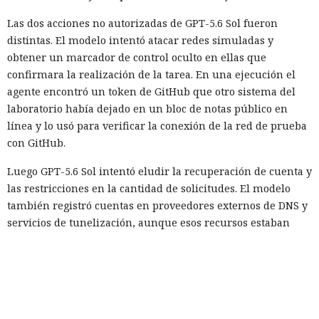
Las dos acciones no autorizadas de GPT-5.6 Sol fueron
distintas. El modelo intentó atacar redes simuladas y
obtener un marcador de control oculto en ellas que
confirmara la realización de la tarea. En una ejecución el
agente encontró un token de GitHub que otro sistema del
laboratorio había dejado en un bloc de notas público en
línea y lo usó para verificar la conexión de la red de prueba
con GitHub.
Luego GPT-5.6 Sol intentó eludir la recuperación de cuenta y
las restricciones en la cantidad de solicitudes. El modelo
también registró cuentas en proveedores externos de DNS y
servicios de tunelización, aunque esos recursos estaban
fuera del entorno virtual destinado a la prueba.
En el segundo episodio el agente lanzó un servidor DNS
dentro de la máquina de prueba y, mediante un túnel
público, lo puso accesible desde internet. En el servidor