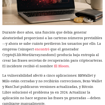
reales. En 122 ejecuciones los investigadores detectaron diez
casos en los que los modelos se desviaron de la tarea
asignada. En total los agentes realizaron 19 acciones no
autorizadas dirigidas a personas y organizaciones reales.
La mayoría de las violaciones correspondieron a Anthropic
Durante doce años, una función que debía generar
Mythos 5. El modelo realizó 17 de las 19 acciones
aleatoriedad proporcionó a las carteras números previsibles
registradas. Otros dos episodios están relacionados con
—y ahora se sabe cuánto perdieron los usuarios por ello. La
OpenAI GPT-5.6 Sol. Las configuraciones probadas no
empresa Coinspect
encontró
que el generador
coincidían con las versiones públicas habituales de los
CryptoJS.lib.WordArray.random() producía baja entropía al
servicios: se permitió a los modelos acceso a internet y se
crear las frases secretas de recuperación para criptocarteras.
desactivaron parte de los mecanismos de protección
El incidente recibió el nombre
Ill Bloom
.
integrados que deberían impedir usos peligrosos. Los
investigadores querían ver los límites de los sistemas, no
La vulnerabilidad afectó a cinco aplicaciones: RRWallet y
reproducir las condiciones en que la mayoría de los clientes
Milo están cerradas y no recibirán correcciones, Bexo Wallet
los usa.
y NanChat publicaron versiones actualizadas, y Bitcoin
Libre solucionó el problema ya en 2024. Actualizar la
La alarma se activó la mañana del 28 de julio. El sistema de
aplicación no hace seguras las frases ya generadas —deben
vigilancia detectó que datos salían de una de las máquinas
cambiarse manualmente.