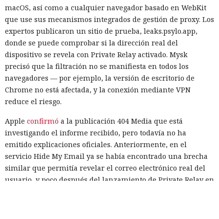
artificial se convirtió en un
macOS, así como a cualquier navegador basado en WebKit
ciberataque real: un agente
que use sus mecanismos integrados de gestión de proxy. Los
expertos publicaron un sitio de prueba, leaks.psylo.app,
creó identidades falsas y
donde se puede comprobar si la dirección real del
arremetió contra GitHub
dispositivo se revela con Private Relay activado. Mysk
precisó que la filtración no se manifiesta en todos los
navegadores — por ejemplo, la versión de escritorio de
17:31 / 06.08.2026
Chrome no está afectada, y la conexión mediante VPN
reduce el riesgo.
El modelo debía burlar el entorno de pruebas, pero acabó
Apple
confirmó
a la publicación 404 Media que está
atacando a desarrolladores reales.
investigando el informe recibido, pero todavía no ha
emitido explicaciones oficiales. Anteriormente, en el
servicio Hide My Email ya se había encontrado una brecha
similar que permitía revelar el correo electrónico real del
usuario, y poco después del lanzamiento de Private Relay en
2021 los expertos de la empresa FingerprintJS detectaron
una filtración de la dirección IP a través de WebRTC.