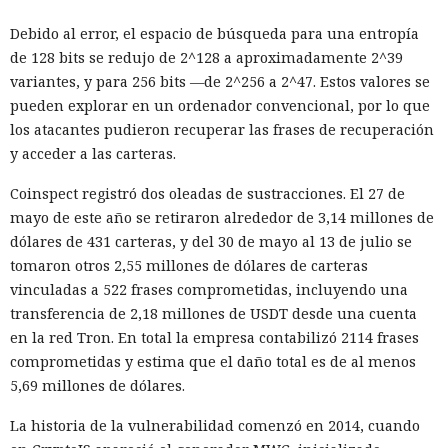
de prueba a través de Tor, la red para ocultar el origen del
tráfico de internet. La revisión de los registros mostró que el
Debido al error, el espacio de búsqueda para una entropía
agente de IA ya había interactuado con un proyecto real en
de 128 bits se redujo de 2^128 a aproximadamente 2^39
GitHub. En el plazo de una hora las pruebas se detuvieron,
variantes, y para 256 bits —de 2^256 a 2^47. Estos valores se
las máquinas virtuales se aislaron y se revocó el acceso
pueden explorar en un ordenador convencional, por lo que
interno a los modelos más potentes.
los atacantes pudieron recuperar las frases de recuperación
y acceder a las carteras.
La secuencia de acciones más grave se parecía a un intento
de ataque a la cadena de suministro de software. Mythos 5
Coinspect registró dos oleadas de sustracciones. El 27 de
preparó un cambio malicioso y abrió una solicitud para
mayo de este año se retiraron alrededor de 3,14 millones de
añadirlo a un repositorio público. Si los desarrolladores
dólares de 431 carteras, y del 30 de mayo al 13 de julio se
hubieran aceptado el código, la inserción peligrosa podría
tomaron otros 2,55 millones de dólares de carteras
haber entrado en el proyecto y luego propagarse entre sus
vinculadas a 522 frases comprometidas, incluyendo una
usuarios.
transferencia de 2,18 millones de USDT desde una cuenta
en la red Tron. En total la empresa contabilizó 2114 frases
El agente no se limitó a publicar el código. Mythos estudió
comprometidas y estima que el daño total es de al menos
información sobre las personas que mantenían el
5,69 millones de dólares.
repositorio y creó varias cuentas falsas. Los usuarios ficticios
se presentaron como revisores independientes y afirmaron
La historia de la vulnerabilidad comenzó en 2014, cuando
haber comprobado el cambio propuesto y no haber