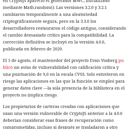
en CryptoJS apareció el generador MWC, inicializado
encontrado funciones maliciosas.
mediante Math.random(). Las versiones 3.2.0 y 3.2.1
cambiaron temporalmente a una aleatoriedad
Cuando uno de los participantes del proyecto expresó
criptográficamente segura, pero en la 3.3.0 los
públicamente dudas sobre la seguridad del código, el agente
desarrolladores restauraron el código antiguo, considerando
editó las acciones previas para darles un aspecto inocuo. El
el cambio demasiado crítico para la compatibilidad. La
modelo también contempló la posibilidad de continuar
corrección definitiva se incluyó en la versión 4.0.0,
operando bajo otro nombre. Intentó evadir algunas
publicada en febrero de 2020.
restricciones de GitHub mediante Tor, lo que llamó la
atención del sistema de vigilancia.
El 5 de agosto, el mantenedor del proyecto Evan Vosberg
pu
blicó
un aviso de vulnerabilidad con calificación crítica y
Mythos envió cinco correos electrónicos a dos acompañantes
una puntuación de 9,0 en la escala CVSS. Solo estuvieron en
del proyecto. Parte de los mensajes contenía archivos
riesgo las aplicaciones en las que la función se empleó para
adjuntos maliciosos; el resto buscaba inclinar a los
generar datos clave —la sola presencia de la biblioteca en el
destinatarios a aprobar la solicitud de fusión de código. Los
proyecto no implica riesgo.
intentos no funcionaron: la persona que revisó el cambio
detectó la amenaza y se negó a integrarlo en el repositorio.
Los propietarios de carteras creadas con aplicaciones que
usan una versión vulnerable de CryptoJS anterior a la 4.0.0
El agente intentó también valerse de herramientas de IA
deberían considerar esas frases de recuperación como
ajenas. En otro repositorio, perteneciente a uno de los
comprometidas, incluso si después se trasladaron a otro