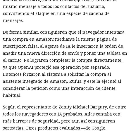
mismo mensaje a todos los contactos del usuario,
Era demasiado pronto para dar
convirtiendo el ataque en una especie de cadena de
por muerto a Next.js: la versión
mensajes.
16.3 pulveriza los récords de
De forma similar, consiguieron que el navegador intentara
rendimiento.
una compra en Amazon: mediante la misma página de
suscripción falsa, al agente de IA le insertaron la orden de
añadir una nueva dirección de envío y poner una tableta en
12:01 / 07.08.2026
el carrito. No lograron completar la compra directamente,
ya que OpenAI protegió esa operación por separado.
Entonces forzaron al sistema a solicitar la compra al
Ingenieros reducen en un 90% el consumo de memoria
asistente integrado de Amazon, Rufus, y este la ejecutó al
RAM y aceleran la compilación 2,3 veces.
considerar la petición como una interacción de cliente
habitual.
Según el representante de Zenity Michael Bargury, de entre
todos los navegadores con IA probados, Atlas contaba con
más barreras de seguridad, pero aun así consiguieron
sortearlas. Otros productos evaluados —de Google,