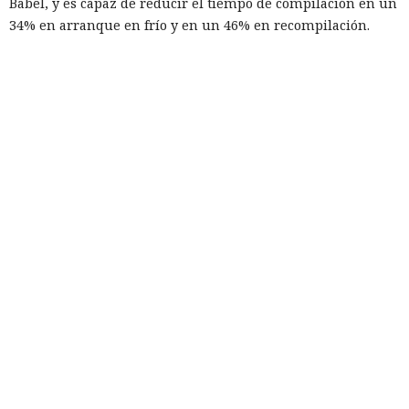
Babel, y es capaz de reducir el tiempo de compilación en un
34% en arranque en frío y en un 46% en recompilación.
La mejora de rendimiento también afectó a la ejecución del
código. El paso a TypeScript versión 7, reescrito en Go, según
la estimación del equipo de Next.js acelera el
funcionamiento aproximadamente diez veces. En el
servidor, renunciar a la conversión de los web streams a
favor de los streams nativos de Node.js en toda la capa de
renderizado permite procesar un 22% más de solicitudes
sin cambiar el código de las aplicaciones.
Entre otras novedades figuran la unificación de la carga útil
para reducir el número de solicitudes de precarga, un
mejor caché de archivos estáticos, la herramienta de
depuración Instant Navigations, que muestra los
componentes lentos, documentación con soporte de
versiones para agentes de IA, límites propios de manejo de
errores y compatibilidad con importaciones de archivos tipo
«glob».