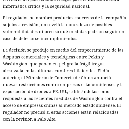
como Ghost.txt, y WSUS aceptó el archivo.
informática crítica y la seguridad nacional.
Tras el lanzamiento manual de la actualización, la estación
El regulador no nombró productos concretos de la compañía
de trabajo de prueba instaló la carga y se conectó con éxito
sujetos a revisión, no reveló la naturaleza de posibles
al servidor de control. Con la política de descarga e
vulnerabilidades ni precisó qué medidas podrían seguir en
instalación automática de actualizaciones activada, ese
caso de detectarse incumplimientos.
mismo escenario puede ocurrir sin acción del usuario. Para
automatizar la cadena, SpecterOps publicó NotWSUSpicious,
La decisión se produjo en medio del empeoramiento de las
que genera las consultas SQL necesarias y permite
disputas comerciales y tecnológicas entre Pekín y
reproducir el ataque en una infraestructura de pruebas.
Washington, que ponen en peligro la frágil tregua
alcanzada en las últimas cumbres bilaterales. El día
SpecterOps no describe ataques reales que utilicen este
anterior, el Ministerio de Comercio de China anunció
método; se trata de una demostración de laboratorio. Para
nuevas restricciones contra empresas estadounidenses y la
reducir el riesgo, la empresa aconseja exigir Extended
exportación de drones a EE. UU., calificándolas como
Protection for Authentication en el servidor de la base de
respuesta a las recientes medidas de Washington contra el
WSUS, restringir el acceso de red a ese servidor y supervisar
acceso de empresas chinas al mercado estadounidense. El
las llamadas a los procedimientos de creación de grupos y
¿Dejaste que un agente de IA se
regulador no precisó si estas acciones están relacionadas
despliegue de actualizaciones, especialmente si el archivo
con la revisión a Palo Alto.
encargara de tu rutina diaria?
termina en .txt o .esd.