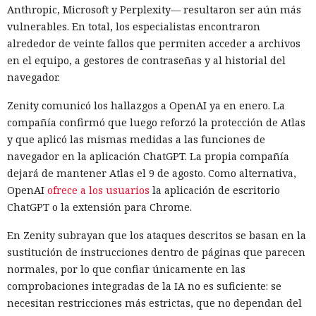
Anthropic, Microsoft y Perplexity— resultaron ser aún más
vulnerables. En total, los especialistas encontraron
alrededor de veinte fallos que permiten acceder a archivos
en el equipo, a gestores de contraseñas y al historial del
navegador.
Los desarrolladores, que durante años soportaron fallos
Zenity comunicó los hallazgos a OpenAI ya en enero. La
repentinos de Node.js al compilar aplicaciones complejas,
compañía confirmó que luego reforzó la protección de Atlas
pudieron respirar más tranquilos: salió una nueva versión
y que aplicó las mismas medidas a las funciones de
del framework de JavaScript Next.js, que promete librarlos
navegador en la aplicación ChatGPT. La propia compañía
del conocido mensaje «FATAL ERROR». El equipo de Next.js
p
dejará de mantener Atlas el 9 de agosto. Como alternativa,
resentó
la versión 16.3 — la primera actualización
OpenAI
ofrece a los usuarios
la aplicación de escritorio
importante desde octubre de 2025, que reduce el consumo
ChatGPT o la extensión para Chrome.
de memoria RAM en desarrollo hasta un 90% y, además,
acelera el renderizado y el funcionamiento en general.
En Zenity subrayan que los ataques descritos se basan en la
sustitución de instrucciones dentro de páginas que parecen
La contribución principal a la economía de memoria la
normales, por lo que confiar únicamente en las
aporta el empaquetador integrado Turbopack, que desde
comprobaciones integradas de la IA no es suficiente: se
2022 sustituye progresivamente a Webpack en el proyecto.
necesitan restricciones más estrictas, que no dependan del
En la nueva versión están activados por defecto el caché en