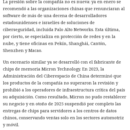
Ya vació tus cuentas comprando
La presión sobre la compañía no es nueva: ya en enero se
recomendó a las organizaciones chinas que renunciaran al
en marketplaces y mandó spam
software de más de una decena de desarrolladores
a todos tus contactos
estadounidenses e israelíes de soluciones de
ciberseguridad, incluida Palo Alto Networks. Esta última,
por cierto, se especializa en protección de redes y en la
13:36 / 07.08.2026
nube, y tiene oficinas en Pekín, Shanghái, Cantón,
Shenzhen y Macao.
Un comando oculto en hebreo eludió la seguridad de Atlas y
Un escenario similar ya se desarrolló con el fabricante de
otros navegadores con IA.
chips de memoria Micron Technology. En 2023, la
Administración del Ciberespacio de China determinó que
los productos de la compañía no superaron la revisión y
prohibió a los operadores de infraestructura crítica del país
su adquisición. Como resultado, Micron no pudo restablecer
su negocio y en otoño de 2025 suspendió por completo las
entregas de chips para servidores a los centros de datos
chinos, conservando ventas solo en los sectores automotriz
y móvil.