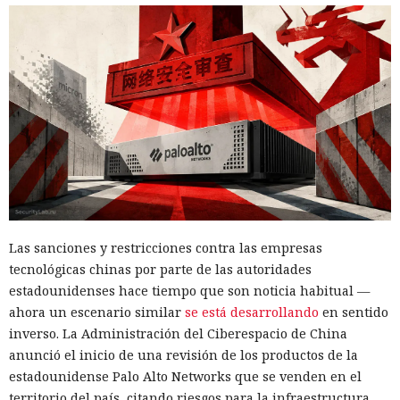
sistema controlado, la redirigió al servidor SQL y obtuvo
una sesión en nombre del propio WSUS. La cuenta disponía
de privilegios suficientes para operar con SUSDB.
El acceso a la base era limitado, pero al rol de WSUS se le
permitía ejecutar procedimientos almacenados. A través de
ellos se pudo crear una actualización propia, indicar la
dirección del archivo, crear un grupo separado y añadir a
ese grupo el equipo concreto. Este enfoque permite dirigir
la actualización falsa no a toda la red, sino a un sistema
seleccionado, y luego aprobar su instalación.
Las sanciones y restricciones contra las empresas
El principal obstáculo fue la verificación de la firma digital.
tecnológicas chinas por parte de las autoridades
WSUS rechazó aceptar un ejecutable sin firma; sin
estadounidenses hace tiempo que son noticia habitual —
embargo, el análisis de
ahora un escenario similar
se está desarrollando
en sentido
Microsoft.UpdateServices.ContentSyncAgent.dll reveló una
inverso. La Administración del Ciberespacio de China
excepción en la lógica de comprobación. Para archivos con
anunció el inicio de una revisión de los productos de la
la extensión .txt o .esd la verificación del certificado se
estadounidense Palo Alto Networks que se venden en el
omite. En el laboratorio renombraron la carga maliciosa
territorio del país, citando riesgos para la infraestructura