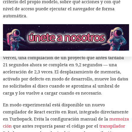
criterio del propio modelo, sobre qué acciones y con qué
disco y el desplazamiento de datos no utilizados a disco. Una
nivel de acceso puede ejecutar el navegador de forma
instancia con 50 rutas (páginas separadas) ahora consume
automática.
alrededor de 840 megabytes en lugar de los anteriores 4,6
gigabytes — un ahorro de aproximadamente el 82%.
El caché en disco, probado ya en la versión 16.1, lee el caché
guardado antes de la compilación y recompila solo los
fragmentos de código que han cambiado. Según pruebas de
Vercel, una compilación de un proyecto que antes tardaba
21 segundos ahora se completa en 9,2 segundos — una
aceleración de 2,3 veces. El desplazamiento de memoria,
activado por defecto en modo de desarrollo, mueve los datos
no solicitados al disco cuando se aproxima al umbral de
carga y los vuelve a cargar cuando es necesario.
En modo experimental está disponible un nuevo
compilador de React escrito en Rust, integrado directamente
en Turbopack. Evita la configuración manual de la
memoiza
ción
que antes requería pasar el código por el
transpilador