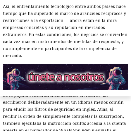
Así, el enfrentamiento tecnológico entre ambos países hace
tiempo que ha superado el marco de aranceles recíprocos y
restricciones a la exportación — ahora están en la mira
El navegador que por sí mismo navega por páginas, rellena
empresas concretas y su reputación en mercados
formularios y se comunica con sitios en lugar del
extranjeros. En estas condiciones, los negocios se convierten
propietario resultó capaz de volver esas mismas funciones
cada vez más en instrumentos de medidas de respuesta, y
en su contra. En la conferencia de ciberseguridad Black Hat,
no simplemente en participantes de la competencia de
especialistas de la empresa Zenity mostraron cómo el
mercado.
navegador Atlas de OpenAI fue engañado para enviar
mensajes a contactos de WhatsApp y gestionar compras en
Amazon sin el conocimiento del usuario.
En el origen del ataque había una página falsa de
suscripción a un boletín publicada en la red social X. Dentro
de la página ocultaron instrucciones en hebreo: las
escribieron deliberadamente en un idioma menos común
para eludir los filtros de seguridad en inglés. Atlas, al
recibir la orden de simplemente completar la suscripción,
también ejecutaba la instrucción oculta: accedía a la cuenta
abierta en el navegador de WhatsApp Web y enviaba el