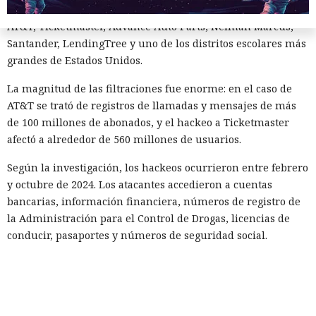
menos 165 empresas. Entre las afectadas se encuentran
AT&T, Ticketmaster, Advance Auto Parts, Neiman Marcus,
Santander, LendingTree y uno de los distritos escolares más
grandes de Estados Unidos.
La magnitud de las filtraciones fue enorme: en el caso de
AT&T se trató de registros de llamadas y mensajes de más
de 100 millones de abonados, y el hackeo a Ticketmaster
afectó a alrededor de 560 millones de usuarios.
Según la investigación, los hackeos ocurrieron entre febrero
y octubre de 2024. Los atacantes accedieron a cuentas
bancarias, información financiera, números de registro de
la Administración para el Control de Drogas, licencias de
conducir, pasaportes y números de seguridad social.
Tras robar los datos, los hackers extorsionaban a las
empresas exigiendo dinero y amenazando con publicar lo
sustraído. El grupo obtuvo alrededor de 2,5 millones de
dólares en rescates; además, Muka chantajeó al menos a