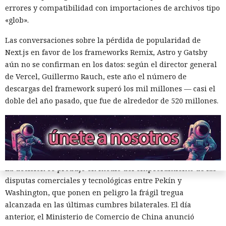
tecnológicas chinas por parte de las autoridades
errores y compatibilidad con importaciones de archivos tipo
estadounidenses hace tiempo que son noticia habitual —
«glob».
ahora un escenario similar
se está desarrollando
en sentido
Las conversaciones sobre la pérdida de popularidad de
inverso. La Administración del Ciberespacio de China
Next.js en favor de los frameworks Remix, Astro y Gatsby
anunció el inicio de una revisión de los productos de la
aún no se confirman en los datos: según el director general
estadounidense Palo Alto Networks que se venden en el
de Vercel, Guillermo Rauch, este año el número de
territorio del país, citando riesgos para la infraestructura
descargas del framework superó los mil millones — casi el
informática crítica y la seguridad nacional.
doble del año pasado, que fue de alrededor de 520 millones.
El regulador no nombró productos concretos de la compañía
sujetos a revisión, no reveló la naturaleza de posibles
vulnerabilidades ni precisó qué medidas podrían seguir en
caso de detectarse incumplimientos.
La decisión se produjo en medio del empeoramiento de las
disputas comerciales y tecnológicas entre Pekín y
Washington, que ponen en peligro la frágil tregua
alcanzada en las últimas cumbres bilaterales. El día
anterior, el Ministerio de Comercio de China anunció