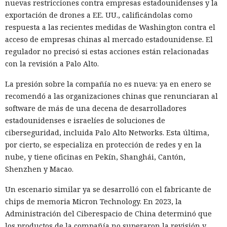
nuevas restricciones contra empresas estadounidenses y la
exportación de drones a EE. UU., calificándolas como
El sonado hackeo a Snowflake
respuesta a las recientes medidas de Washington contra el
no quedó impune: detenido el
acceso de empresas chinas al mercado estadounidense. El
regulador no precisó si estas acciones están relacionadas
autor, ya espera sentencia en
con la revisión a Palo Alto.
una celda.
La presión sobre la compañía no es nueva: ya en enero se
recomendó a las organizaciones chinas que renunciaran al
10:34 / 07.08.2026
software de más de una decena de desarrolladores
estadounidenses e israelíes de soluciones de
ciberseguridad, incluida Palo Alto Networks. Esta última,
Hombre podría afrontar hasta 32 años de prisión por filtrar
por cierto, se especializa en protección de redes y en la
secretos de 165 empresas.
nube, y tiene oficinas en Pekín, Shanghái, Cantón,
Shenzhen y Macao.
Un escenario similar ya se desarrolló con el fabricante de
chips de memoria Micron Technology. En 2023, la
Administración del Ciberespacio de China determinó que
los productos de la compañía no superaron la revisión y