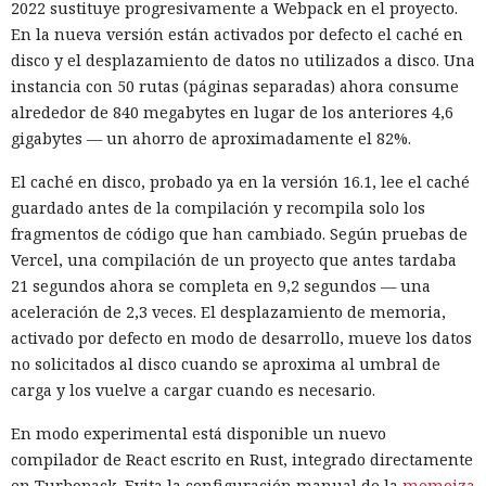
2022 sustituye progresivamente a Webpack en el proyecto.
Zenity comunicó los hallazgos a OpenAI ya en enero. La
En la nueva versión están activados por defecto el caché en
compañía confirmó que luego reforzó la protección de Atlas
disco y el desplazamiento de datos no utilizados a disco. Una
y que aplicó las mismas medidas a las funciones de
instancia con 50 rutas (páginas separadas) ahora consume
navegador en la aplicación ChatGPT. La propia compañía
alrededor de 840 megabytes en lugar de los anteriores 4,6
dejará de mantener Atlas el 9 de agosto. Como alternativa,
gigabytes — un ahorro de aproximadamente el 82%.
OpenAI
ofrece a los usuarios
la aplicación de escritorio
El caché en disco, probado ya en la versión 16.1, lee el caché
ChatGPT o la extensión para Chrome.
guardado antes de la compilación y recompila solo los
En Zenity subrayan que los ataques descritos se basan en la
fragmentos de código que han cambiado. Según pruebas de
sustitución de instrucciones dentro de páginas que parecen
Vercel, una compilación de un proyecto que antes tardaba
normales, por lo que confiar únicamente en las
21 segundos ahora se completa en 9,2 segundos — una
comprobaciones integradas de la IA no es suficiente: se
aceleración de 2,3 veces. El desplazamiento de memoria,
necesitan restricciones más estrictas, que no dependan del
activado por defecto en modo de desarrollo, mueve los datos
criterio del propio modelo, sobre qué acciones y con qué
no solicitados al disco cuando se aproxima al umbral de
Inspecciones que forzarán su
nivel de acceso puede ejecutar el navegador de forma
carga y los vuelve a cargar cuando es necesario.
salida del mercado: China toma
automática.
En modo experimental está disponible un nuevo
represalias contra EE. UU. a
compilador de React escrito en Rust, integrado directamente
través de Palo Alto Networks
en Turbopack. Evita la configuración manual de la
memoiza