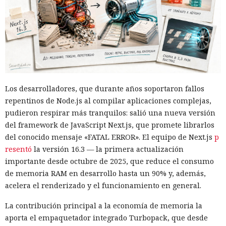
una compra en Amazon: mediante la misma página de
suscripción falsa, al agente de IA le insertaron la orden de
añadir una nueva dirección de envío y poner una tableta en
el carrito. No lograron completar la compra directamente,
ya que OpenAI protegió esa operación por separado.
Entonces forzaron al sistema a solicitar la compra al
asistente integrado de Amazon, Rufus, y este la ejecutó al
Los desarrolladores, que durante años soportaron fallos
considerar la petición como una interacción de cliente
repentinos de Node.js al compilar aplicaciones complejas,
habitual.
pudieron respirar más tranquilos: salió una nueva versión
Según el representante de Zenity Michael Bargury, de entre
del framework de JavaScript Next.js, que promete librarlos
todos los navegadores con IA probados, Atlas contaba con
del conocido mensaje «FATAL ERROR». El equipo de Next.js
p
más barreras de seguridad, pero aun así consiguieron
resentó
la versión 16.3 — la primera actualización
sortearlas. Otros productos evaluados —de Google,
importante desde octubre de 2025, que reduce el consumo
Anthropic, Microsoft y Perplexity— resultaron ser aún más
de memoria RAM en desarrollo hasta un 90% y, además,
vulnerables. En total, los especialistas encontraron
acelera el renderizado y el funcionamiento en general.
alrededor de veinte fallos que permiten acceder a archivos
La contribución principal a la economía de memoria la
en el equipo, a gestores de contraseñas y al historial del
aporta el empaquetador integrado Turbopack, que desde
navegador.