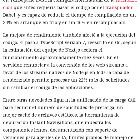
ción
que antes requería pasar el código por el
transpilador
Babel, y es capaz de reducir el tiempo de compilación en un
12:43 / 07.08.2026
34% en arranque en frío y en un 46% en recompilación.
La mejora de rendimiento también afectó a la ejecución del
Otra corporación corre el riesgo de repetir la triste suerte de
código. El paso a TypeScript versión 7, reescrito en Go, según
sus predecesoras.
la estimación del equipo de Next.js acelera el
funcionamiento aproximadamente diez veces. En el
servidor, renunciar a la conversión de los web streams a
favor de los streams nativos de Node.js en toda la capa de
renderizado permite procesar un 22% más de solicitudes
sin cambiar el código de las aplicaciones.
Entre otras novedades figuran la unificación de la carga útil
para reducir el número de solicitudes de precarga, un
mejor caché de archivos estáticos, la herramienta de
depuración Instant Navigations, que muestra los
componentes lentos, documentación con soporte de
Las sanciones y restricciones contra las empresas
versiones para agentes de IA, límites propios de manejo de