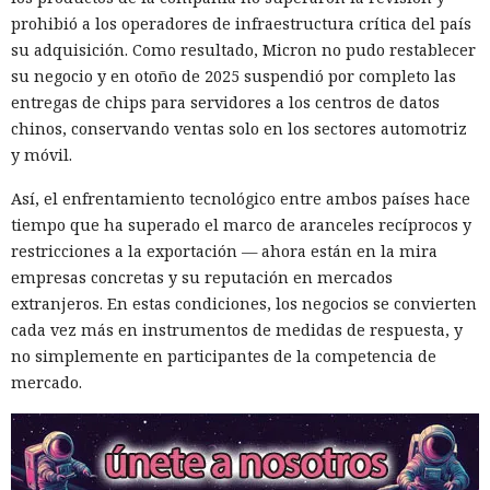
prohibió a los operadores de infraestructura crítica del país
su adquisición. Como resultado, Micron no pudo restablecer
su negocio y en otoño de 2025 suspendió por completo las
entregas de chips para servidores a los centros de datos
chinos, conservando ventas solo en los sectores automotriz
El canadiense Connor Riley Muka ganó dinero durante
y móvil.
muchos meses con datos robados de otras personas, antes
Así, el enfrentamiento tecnológico entre ambos países hace
de ser detenido y entregado a la justicia estadounidense por
tiempo que ha superado el marco de aranceles recíprocos y
uno de los mayores hackeos de los últimos años — ataque a
restricciones a la exportación — ahora están en la mira
la plataforma en la nube Snowflake.
empresas concretas y su reputación en mercados
Muka, de 26 años, se declaró culpable de cargos de fraude
extranjeros. En estas condiciones, los negocios se convierten
informático y telefónico, robo agravado de datos personales
cada vez más en instrumentos de medidas de respuesta, y
y conspiración en un tribunal federal del estado de
no simplemente en participantes de la competencia de
Washington. Su sentencia se dictará el 27 de octubre; la
mercado.
pena máxima es de hasta 32 años de prisión.
Muka y sus cómplices utilizaron credenciales robadas para
acceder a cuentas de Snowflake y robaron información de al