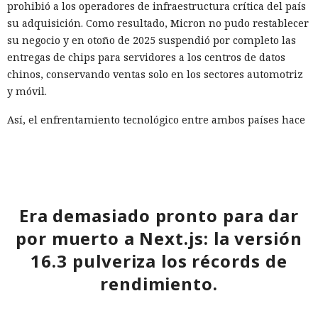
prohibió a los operadores de infraestructura crítica del país
su adquisición. Como resultado, Micron no pudo restablecer
su negocio y en otoño de 2025 suspendió por completo las
entregas de chips para servidores a los centros de datos
chinos, conservando ventas solo en los sectores automotriz
y móvil.
Así, el enfrentamiento tecnológico entre ambos países hace
tiempo que ha superado el marco de aranceles recíprocos y
restricciones a la exportación — ahora están en la mira
empresas concretas y su reputación en mercados
extranjeros. En estas condiciones, los negocios se convierten
cada vez más en instrumentos de medidas de respuesta, y
Era demasiado pronto para dar
no simplemente en participantes de la competencia de
por muerto a Next.js: la versión
mercado.
16.3 pulveriza los récords de
rendimiento.