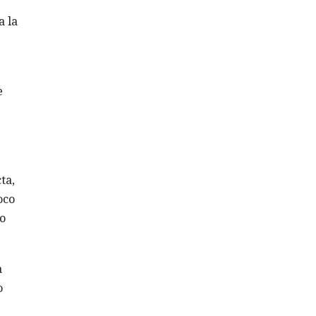
a la
e
ta,
oco
o
a
o