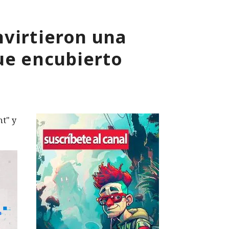
nvirtieron una
ue encubierto
nt" y