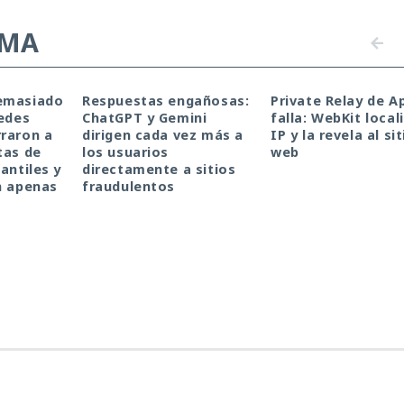
EMA
emasiado
Respuestas engañosas:
Private Relay de A
redes
ChatGPT y Gemini
falla: WebKit local
raron a
dirigen cada vez más a
IP y la revela al sit
tas de
los usuarios
web
antiles y
directamente a sitios
n apenas
fraudulentos