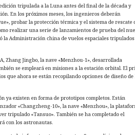
ición tripulada a la Luna antes del final de la década y
ción. En los próximos meses, los ingenieros deberán
e», probar la protección térmica y el sistema de rescate 
omo realizar una serie de lanzamientos de prueba del nu
 la Administración china de vuelos espaciales tripulados
A, Zhang Jingbo, la nave «Menzhou-1», desarrollada
mbién se empleará en misiones a la estación orbital. El p
los que ahora se están recopilando opciones de diseño de 
ón ya existen en forma de prototipos completos. Están
lanzador «Changzheng-10», la nave «Menzhou», la platafo
over tripulado «Tansuo». También se ha completado el
ará con los astronautas.