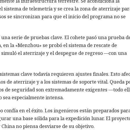
ente la infraestructura terrestre. Se acondiciona la
l sistema de telemetría y se crea la zona de aterrizaje par
sos se sincronizan para que el inicio del programa no se
 una serie de pruebas clave. El cohete pasó una prueba d
, en la «Menzhou» se probó el sistema de rescate de
simuló el aterrizaje y el despegue de regreso —con una
stemas clave todavía requieren ajustes finales. Esto afec
mos de aterrizaje y a los sistemas de soporte vital. Queda p
tos de seguridad son extremadamente exigentes —todo ell
o sea especialmente intensa.
o confía en el éxito. Los ingenieros están preparados par
gurar una base sólida para la expedición lunar. El proyect
 China no piensa desviarse de su objetivo.