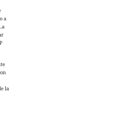
e
o a
La
ar
P
ite
con
e la