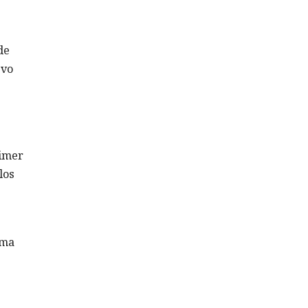
de
evo
rimer
los
rma