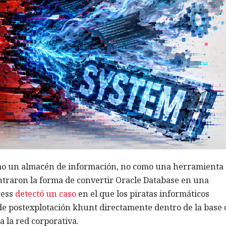
omo un almacén de información, no como una herramienta
ntraron la forma de convertir Oracle Database en una
ress
detectó un caso
en el que los piratas informáticos
de postexplotación khunt directamente dentro de la base 
a la red corporativa.