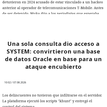
detuvieron en 2024 acusado de estar vinculado a un hackeo
anterior al operador de telecomunicaciones T-Mobile. Antes
de ser detenido, Muka dijo a los periodistas que esperaba
ser arrestado y que destruyó pruebas con antelación.
A las víctimas de incidentes similares se les recomienda
cambiar sus credenciales a tiempo y no reutilizarlas, activar
la autenticación multifactor para los servicios en la nube y
Una sola consulta dio acceso a
vigilar la actividad de las cuentas por accesos desde
SYSTEM: convirtieron una base
dispositivos desconocidos.
de datos Oracle en base para un
ataque encubierto
10:02 / 07.08.2026
Los delincuentes no tuvieron que infiltrarse en el servidor.
La plataforma ejecutó los scripts "khunt" y entregó el
control del sistema.