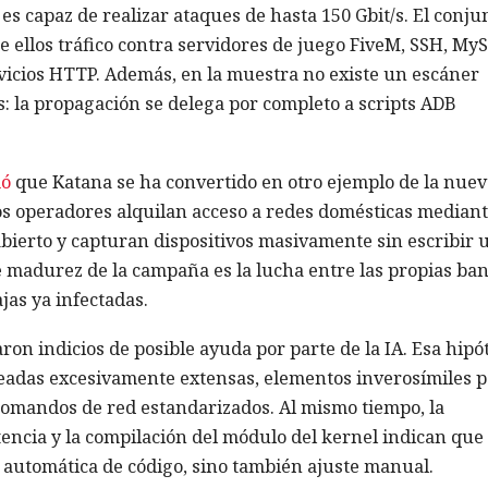
es capaz de realizar ataques de hasta 150 Gbit/s. El conju
 ellos tráfico contra servidores de juego FiveM, SSH, My
vicios HTTP. Además, en la muestra no existe un escáner
: la propagación se delega por completo a scripts ADB
mó
que Katana se ha convertido en otro ejemplo de la nuev
s operadores alquilan acceso a redes domésticas median
 abierto y capturan dispositivos masivamente sin escribir 
de madurez de la campaña es la lucha entre las propias ba
jas ya infectadas.
on indicios de posible ayuda por parte de la IA. Esa hipó
queadas excesivamente extensas, elementos inverosímiles 
omandos de red estandarizados. Al mismo tiempo, la
encia y la compilación del módulo del kernel indican que
 automática de código, sino también ajuste manual.