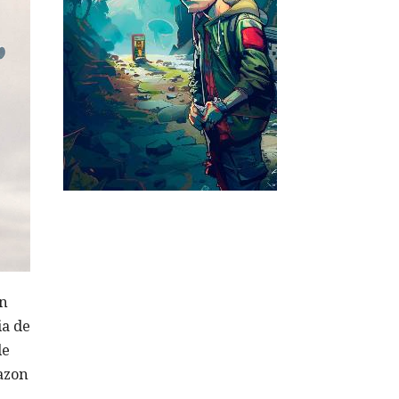
en
ia de
de
azon