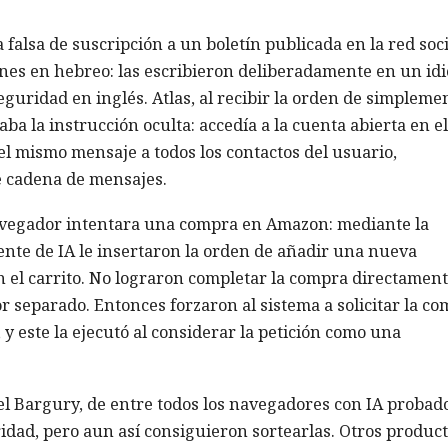
falsa de suscripción a un boletín publicada en la red soci
ones en hebreo: las escribieron deliberadamente en un id
eguridad en inglés. Atlas, al recibir la orden de simpleme
ba la instrucción oculta: accedía a la cuenta abierta en el
 mismo mensaje a todos los contactos del usuario,
e cadena de mensajes.
navegador intentara una compra en Amazon: mediante la
ente de IA le insertaron la orden de añadir una nueva
n el carrito. No lograron completar la compra directament
 separado. Entonces forzaron al sistema a solicitar la c
y este la ejecutó al considerar la petición como una
l Bargury, de entre todos los navegadores con IA probado
idad, pero aun así consiguieron sortearlas. Otros produc