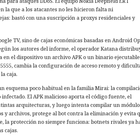
ma para ataques DDoS. El equipo Nokia Deepfield ERT
 la que a los atacantes no les hicieron falta ni
jas: bastó con una suscripción a proxys residenciales y
 Google TV, sino de cajas económicas basadas en Android O
egún los autores del informe, el operador Katana distribu
 en el dispositivo un archivo APK o un binario ejecutable
 5555, cambia la configuración de acceso remoto y dificult
la caja.
un esquema poco habitual en la familia Mirai: la compilac
 infectado. El APK malicioso aporta el código fuente, el
tintas arquitecturas, y luego intenta compilar un módulo
s y archivos, protege al bot contra la eliminación y evita 
, la protección no siempre funciona: botnets rivales ya h
s cajas.