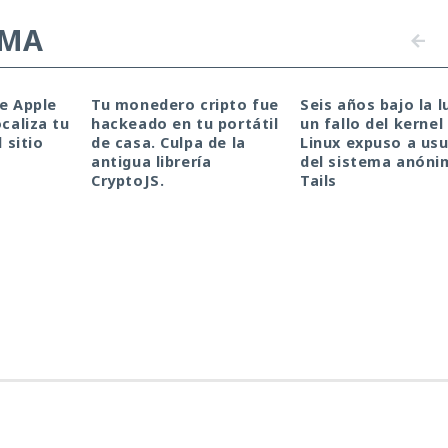
EMA
de Apple
Tu monedero cripto fue
Seis años bajo la l
ocaliza tu
hackeado en tu portátil
un fallo del kernel
l sitio
de casa. Culpa de la
Linux expuso a usu
antigua librería
del sistema anóni
CryptoJS.
Tails