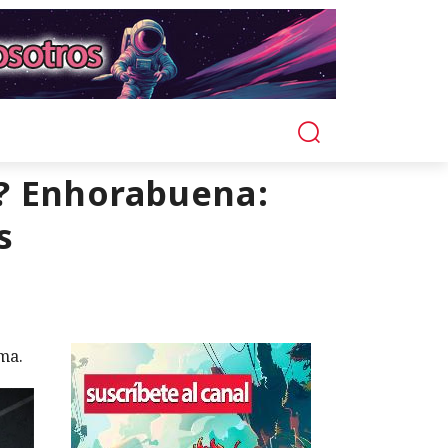
? Enhorabuena:
s
ma.