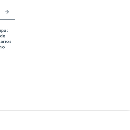
upa:
El sonado hackeo a
Una sola consulta dio
 de
Snowflake no quedó
acceso a SYSTEM:
arios
impune: detenido el
convirtieron una base
mo
autor, ya espera
de datos Oracle en
sentencia en una celda.
base para un ataque
encubierto