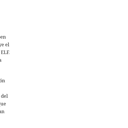
pen
ye el
 ELF.
a
ión
 del
que
an