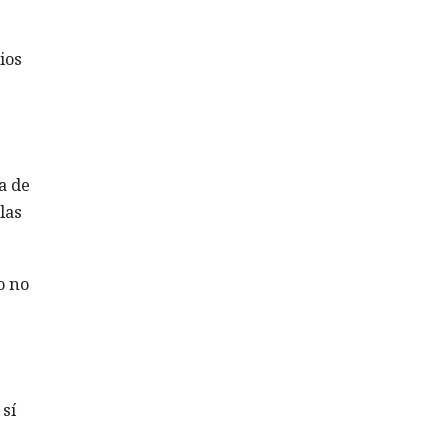
ios
a de
las
o no
sí