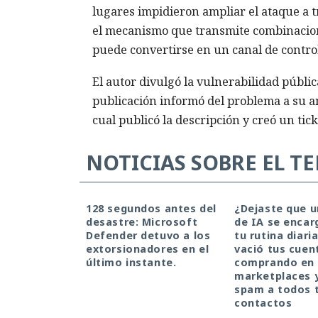
lugares impidieron ampliar el ataque a t
el mecanismo que transmite combinaciones
puede convertirse en un canal de control
El autor divulgó la vulnerabilidad públic
publicación informó del problema a su an
cual publicó la descripción y creó un tic
NOTICIAS SOBRE EL T
128 segundos antes del
¿Dejaste que 
desastre: Microsoft
de IA se encar
Defender detuvo a los
tu rutina diari
extorsionadores en el
vació tus cuen
último instante.
comprando en
marketplaces 
spam a todos 
contactos