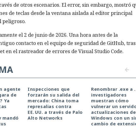
ravés de otros escenarios. El error, sin embargo, mostró 
 de teclas desde la ventana aislada al editor principal
 peligroso.
amente el 2 de junio de 2026. Una hora antes de la
tiguo contacto en el equipo de seguridad de GitHub, tras
ket en el rastreador de errores de Visual Studio Code.
EMA
un agente
Inspecciones que
Renombrar .exe a .
gara de
forzarán su salida del
investigadores
a? Ya
mercado: China toma
muestran cómo
tas
represalias contra
vulnerar un servid
EE. UU. a través de Palo
actualizaciones de
y mandó
Alto Networks
Windows con un s
tus
cambio de extensi