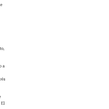
de
s
to,
o a
vés
e
 El