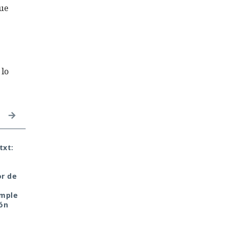
que
 lo
txt:
Era demasiado pronto
El DHS intentó accede
para dar por muerto a
a chats privados de
Next.js: la versión 16.3
Signal, pero un tribuna
or de
pulveriza los récords de
rechazó rápidamente 
rendimiento.
petición
imple
ón