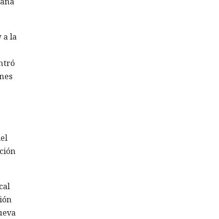
tana
 a la
ntró
ones
el
ación
cal
ción
nueva