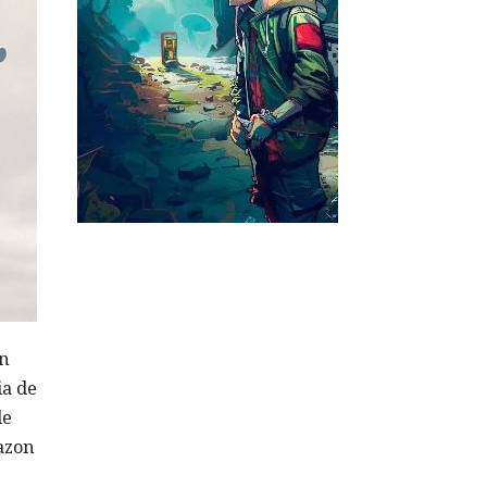
en
ia de
de
azon