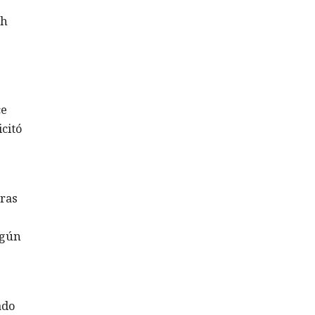
gh
ce
citó
tras
egún
ado