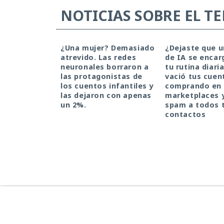
NOTICIAS SOBRE EL T
¿Una mujer? Demasiado
¿Dejaste que 
atrevido. Las redes
de IA se encar
neuronales borraron a
tu rutina diari
las protagonistas de
vació tus cuen
los cuentos infantiles y
comprando en
las dejaron con apenas
marketplaces 
un 2%.
spam a todos 
contactos