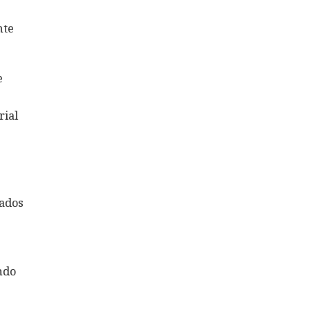
nte
e
rial
tados
ndo