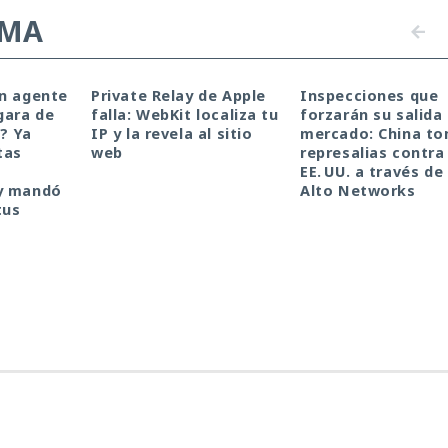
EMA
un agente
Private Relay de Apple
Inspecciones que
gara de
falla: WebKit localiza tu
forzarán su salida 
a? Ya
IP y la revela al sitio
mercado: China t
tas
web
represalias contra
EE. UU. a través de
y mandó
Alto Networks
tus