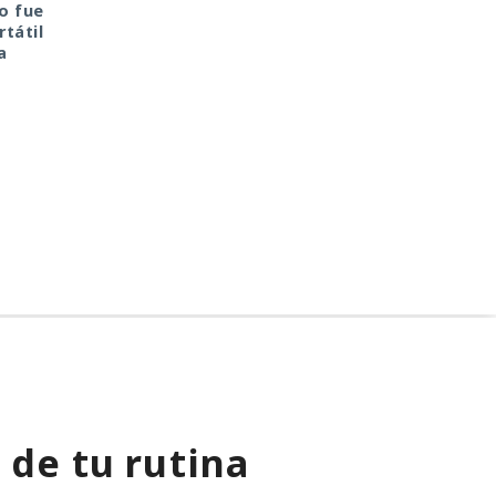
o fue
Inspecciones que
Seis años bajo la lupa:
tátil
forzarán su salida del
un fallo del kernel de
a
mercado: China toma
Linux expuso a usuari
represalias contra
del sistema anónimo
EE. UU. a través de Palo
Tails
Alto Networks
 de tu rutina