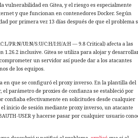
a vulnerabilidad en Gitea, y el riesgo es especialmente
nternet y que funcionan en contenedores Docker. Según
lidad por primera vez 13 días después de que el problema 
:L/PR:N/UI:N/S:U/C:H/I:H/A:H — 9.8 Critical) afecta a las
1.26.2 inclusive. Gitea se utiliza para alojar y desarrolla
 comprometer un servidor así puede dar a los atacantes
nos de los equipos.
 en que se configuró el proxy inverso. En la plantilla del
 el parámetro de proxies de confianza se estableció por
dor confiaba efectivamente en solicitudes desde cualquier
a el inicio de sesión mediante proxy inverso, un atacante
EBAUTH-USER y hacerse pasar por cualquier usuario cono
 que descubrió y notificó el problema,
explicó
que si el