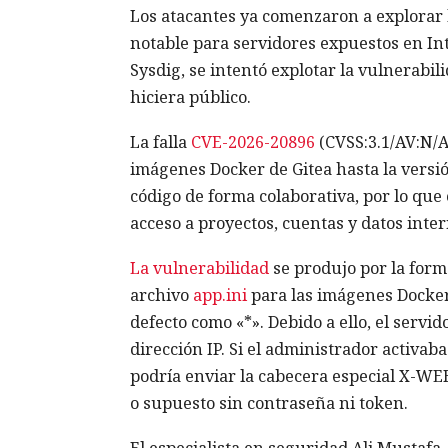
Los atacantes ya comenzaron a explorar l
notable para servidores expuestos en I
Sysdig, se intentó explotar la vulnerabi
hiciera público.
La falla
CVE-2026-20896
(CVSS:3.1/AV:N/AC
imágenes Docker de Gitea hasta la versión 
código de forma colaborativa, por lo que
acceso a proyectos, cuentas y datos inter
La vulnerabilidad
se produjo por la forma
archivo
app.ini
para las imágenes Docker,
defecto como «*». Debido a ello, el servi
dirección IP. Si el administrador activab
podría enviar la cabecera especial X-W
o supuesto sin contraseña ni token.
El especialista en seguridad Ali Mustafa,