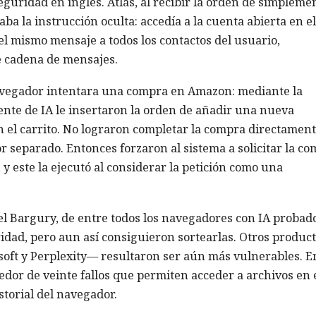
eguridad en inglés. Atlas, al recibir la orden de simpleme
ba la instrucción oculta: accedía a la cuenta abierta en el
 mismo mensaje a todos los contactos del usuario,
e cadena de mensajes.
navegador intentara una compra en Amazon: mediante la
ente de IA le insertaron la orden de añadir una nueva
n el carrito. No lograron completar la compra directament
 separado. Entonces forzaron al sistema a solicitar la c
y este la ejecutó al considerar la petición como una
l Bargury, de entre todos los navegadores con IA probado
idad, pero aun así consiguieron sortearlas. Otros produc
oft y Perplexity— resultaron ser aún más vulnerables. E
dedor de veinte fallos que permiten acceder a archivos en 
storial del navegador.