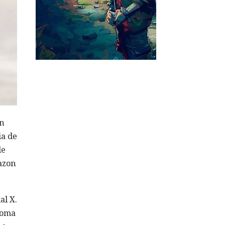
en
ia de
de
azon
al X.
ioma