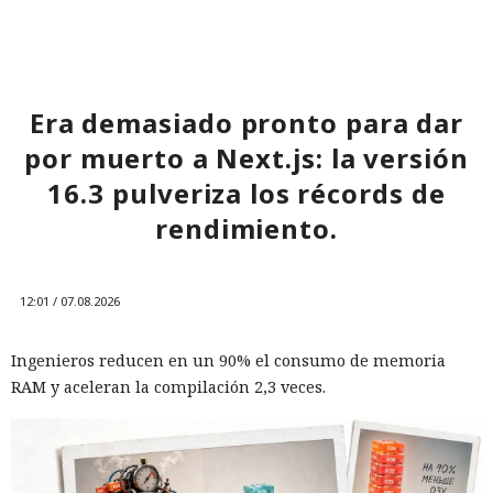
Inspecciones que forzarán su
Era demasiado pronto para dar
salida del mercado: China toma
por muerto a Next.js: la versión
represalias contra EE. UU. a
16.3 pulveriza los récords de
través de Palo Alto Networks
rendimiento.
12:43 / 07.08.2026
12:01 / 07.08.2026
Otra corporación corre el riesgo de repetir la triste suerte de
Ingenieros reducen en un 90% el consumo de memoria
sus predecesoras.
RAM y aceleran la compilación 2,3 veces.