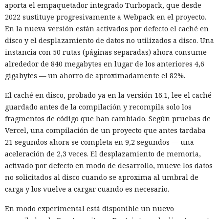
sujetos a revisión, no reveló la naturaleza de posibles
aporta el empaquetador integrado Turbopack, que desde
vulnerabilidades ni precisó qué medidas podrían seguir en
2022 sustituye progresivamente a Webpack en el proyecto.
caso de detectarse incumplimientos.
En la nueva versión están activados por defecto el caché en
disco y el desplazamiento de datos no utilizados a disco. Una
La decisión se produjo en medio del empeoramiento de las
instancia con 50 rutas (páginas separadas) ahora consume
disputas comerciales y tecnológicas entre Pekín y
alrededor de 840 megabytes en lugar de los anteriores 4,6
Washington, que ponen en peligro la frágil tregua
gigabytes — un ahorro de aproximadamente el 82%.
alcanzada en las últimas cumbres bilaterales. El día
anterior, el Ministerio de Comercio de China anunció
El caché en disco, probado ya en la versión 16.1, lee el caché
nuevas restricciones contra empresas estadounidenses y la
guardado antes de la compilación y recompila solo los
exportación de drones a EE. UU., calificándolas como
fragmentos de código que han cambiado. Según pruebas de
respuesta a las recientes medidas de Washington contra el
Vercel, una compilación de un proyecto que antes tardaba
acceso de empresas chinas al mercado estadounidense. El
21 segundos ahora se completa en 9,2 segundos — una
regulador no precisó si estas acciones están relacionadas
aceleración de 2,3 veces. El desplazamiento de memoria,
con la revisión a Palo Alto.
activado por defecto en modo de desarrollo, mueve los datos
no solicitados al disco cuando se aproxima al umbral de
La presión sobre la compañía no es nueva: ya en enero se
carga y los vuelve a cargar cuando es necesario.
recomendó a las organizaciones chinas que renunciaran al
software de más de una decena de desarrolladores
En modo experimental está disponible un nuevo
estadounidenses e israelíes de soluciones de