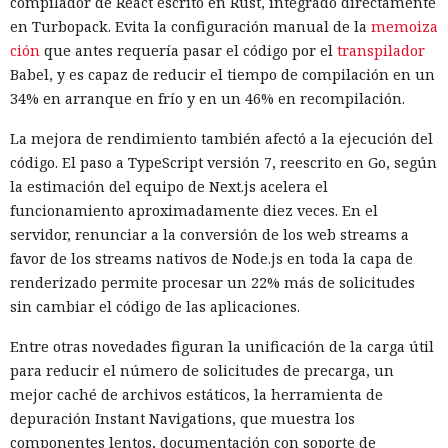
compilador de React escrito en Rust, integrado directamente
ciberseguridad, incluida Palo Alto Networks. Esta última,
en Turbopack. Evita la configuración manual de la
memoiza
por cierto, se especializa en protección de redes y en la
ción
que antes requería pasar el código por el
transpilador
nube, y tiene oficinas en Pekín, Shanghái, Cantón,
Babel, y es capaz de reducir el tiempo de compilación en un
Shenzhen y Macao.
34% en arranque en frío y en un 46% en recompilación.
Un escenario similar ya se desarrolló con el fabricante de
La mejora de rendimiento también afectó a la ejecución del
chips de memoria Micron Technology. En 2023, la
código. El paso a TypeScript versión 7, reescrito en Go, según
Administración del Ciberespacio de China determinó que
la estimación del equipo de Next.js acelera el
los productos de la compañía no superaron la revisión y
funcionamiento aproximadamente diez veces. En el
prohibió a los operadores de infraestructura crítica del país
servidor, renunciar a la conversión de los web streams a
su adquisición. Como resultado, Micron no pudo restablecer
favor de los streams nativos de Node.js en toda la capa de
su negocio y en otoño de 2025 suspendió por completo las
renderizado permite procesar un 22% más de solicitudes
entregas de chips para servidores a los centros de datos
sin cambiar el código de las aplicaciones.
chinos, conservando ventas solo en los sectores automotriz
Entre otras novedades figuran la unificación de la carga útil
y móvil.
para reducir el número de solicitudes de precarga, un
Así, el enfrentamiento tecnológico entre ambos países hace
mejor caché de archivos estáticos, la herramienta de
tiempo que ha superado el marco de aranceles recíprocos y
depuración Instant Navigations, que muestra los
restricciones a la exportación — ahora están en la mira
componentes lentos, documentación con soporte de