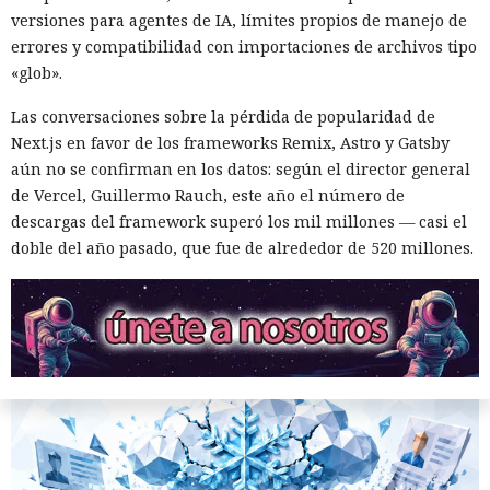
empresas concretas y su reputación en mercados
versiones para agentes de IA, límites propios de manejo de
extranjeros. En estas condiciones, los negocios se convierten
errores y compatibilidad con importaciones de archivos tipo
cada vez más en instrumentos de medidas de respuesta, y
«glob».
El sonado hackeo a Snowflake
no simplemente en participantes de la competencia de
Las conversaciones sobre la pérdida de popularidad de
mercado.
no quedó impune: detenido el
Next.js en favor de los frameworks Remix, Astro y Gatsby
autor, ya espera sentencia en
aún no se confirman en los datos: según el director general
de Vercel, Guillermo Rauch, este año el número de
una celda.
descargas del framework superó los mil millones — casi el
doble del año pasado, que fue de alrededor de 520 millones.
10:34 / 07.08.2026
Hombre podría afrontar hasta 32 años de prisión por filtrar
secretos de 165 empresas.