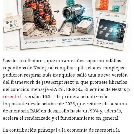
Las sanciones y restricciones contra las empresas
Los desarrolladores, que durante años soportaron fallos
tecnológicas chinas por parte de las autoridades
repentinos de Node.js al compilar aplicaciones complejas,
estadounidenses hace tiempo que son noticia habitual —
pudieron respirar más tranquilos: salió una nueva versión
ahora un escenario similar
se está desarrollando
en sentido
del framework de JavaScript Next.js, que promete librarlos
inverso. La Administración del Ciberespacio de China
del conocido mensaje «FATAL ERROR». El equipo de Next.js
p
anunció el inicio de una revisión de los productos de la
resentó
la versión 16.3 — la primera actualización
estadounidense Palo Alto Networks que se venden en el
importante desde octubre de 2025, que reduce el consumo
territorio del país, citando riesgos para la infraestructura
de memoria RAM en desarrollo hasta un 90% y, además,
informática crítica y la seguridad nacional.
acelera el renderizado y el funcionamiento en general.
El regulador no nombró productos concretos de la compañía
La contribución principal a la economía de memoria la