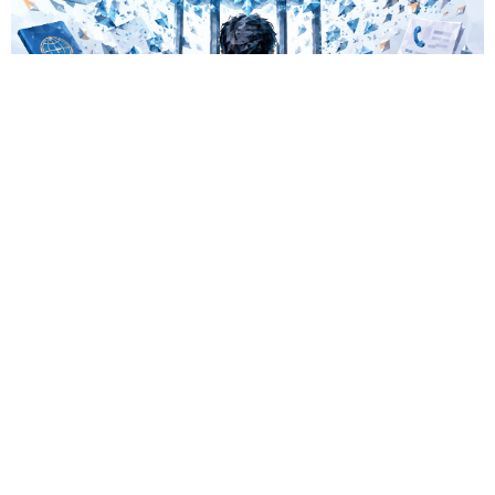
El canadiense Connor Riley Muka ganó dinero durante
muchos meses con datos robados de otras personas, antes
de ser detenido y entregado a la justicia estadounidense por
uno de los mayores hackeos de los últimos años — ataque a
la plataforma en la nube Snowflake.
Muka, de 26 años, se declaró culpable de cargos de fraude
informático y telefónico, robo agravado de datos personales
y conspiración en un tribunal federal del estado de
Washington. Su sentencia se dictará el 27 de octubre; la
pena máxima es de hasta 32 años de prisión.