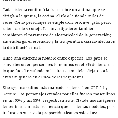
Los delincuentes no tuvieron que infiltrarse en el servidor.
Cada sistema continuó la frase sobre un animal que se
La plataforma ejecutó los scripts "khunt" y entregó el
dirigía a la granja, la cocina, el río o la tienda miles de
control del sistema.
veces. Como personajes se emplearon: oso, ave, gato, perro,
ratón, cerdo y conejo. Los investigadores también
cambiaron el parámetro de aleatoriedad de la generación;
sin embargo, el escenario y la temperatura casi no afectaron
la distribución final.
Hubo una diferencia notable entre especies. Los gatos se
convirtieron en personajes femeninos en el 7% de los casos,
lo que fue el resultado más alto. Los modelos dejaron a las
aves sin género en el 96% de las respuestas.
El sesgo masculino más marcado se detectó en GPT-5.1 y
Gemini. Los personajes creados por ellos fueron masculinos
Las bases de datos suelen percibirse como un almacén de
en un 65% y un 63%, respectivamente. Claude usó imágenes
información, no como una herramienta para el hacking,
femeninas con más frecuencia que los demás modelos, pero
pero los atacantes encontraron la forma de convertir Oracle
incluso en su caso la proporción alcanzó solo el 4%.
Database en una plataforma de ataque. La empresa