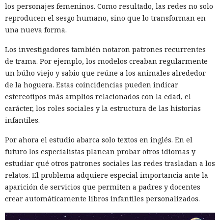
objetos se pueden ejecutar con comandos SQL y, con ciertas
los personajes femeninos. Como resultado, las redes no solo
configuraciones, permitir la ejecución de comandos del
reproducen el sesgo humano, sino que lo transforman en
sistema operativo. Los atacantes aprovecharon esto y
una nueva forma.
compilaron el conjunto khunt directamente dentro de la
Los investigadores también notaron patrones recurrentes
base, sin alojar archivos en el servidor. Según Huntress, esta
de trama. Por ejemplo, los modelos creaban regularmente
técnica se registra con muy poca frecuencia.
un búho viejo y sabio que reúne a los animales alrededor
El conjunto incluía varios componentes. KhuntCmd lanzaba
de la hoguera. Estas coincidencias pueden indicar
cmd.exe y ejecutaba comandos del sistema operativo
estereotipos más amplios relacionados con la edad, el
mediante consultas SQL. KhuntHash accedía a la tabla
carácter, los roles sociales y la estructura de las historias
interna de usuarios de Oracle y escribía nombres de
infantiles.
cuentas y contraseñas en un archivo. KhuntFS permitía
Por ahora el estudio abarca solo textos en inglés. En el
explorar y buscar archivos, y KhuntT se usaba para
futuro los especialistas planean probar otros idiomas y
comprobar la instalación exitosa de la herramienta.
estudiar qué otros patrones sociales las redes trasladan a los
Con KhuntCmd los atacantes ejecutaron el comando
relatos. El problema adquiere especial importancia ante la
whoami y comprobaron que los comandos a través de
aparición de servicios que permiten a padres y docentes
Oracle se ejecutaban con privilegios SYSTEM en el servidor
crear automáticamente libros infantiles personalizados.
Windows. Luego, mediante PowerShell se copiaron las
ramas del registro SAM, SECURITY y SYSTEM, de las cuales