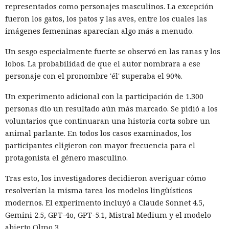
Los analistas señalaron que el grupo tenía base en
representados como personajes masculinos. La excepción
Norteamérica y colaboraba con otro participante desde
fueron los gatos, los patos y las aves, entre los cuales las
Turquía — John Erin Binns, a quien las autoridades turcas
imágenes femeninas aparecían algo más a menudo.
detuvieron en 2024 acusado de estar vinculado a un hackeo
anterior al operador de telecomunicaciones T-Mobile. Antes
Un sesgo especialmente fuerte se observó en las ranas y los
de ser detenido, Muka dijo a los periodistas que esperaba
lobos. La probabilidad de que el autor nombrara a ese
ser arrestado y que destruyó pruebas con antelación.
personaje con el pronombre 'él' superaba el 90%.
A las víctimas de incidentes similares se les recomienda
Un experimento adicional con la participación de 1.300
cambiar sus credenciales a tiempo y no reutilizarlas, activar
personas dio un resultado aún más marcado. Se pidió a los
la autenticación multifactor para los servicios en la nube y
voluntarios que continuaran una historia corta sobre un
Una sola consulta dio acceso a
vigilar la actividad de las cuentas por accesos desde
animal parlante. En todos los casos examinados, los
SYSTEM: convirtieron una base
dispositivos desconocidos.
participantes eligieron con mayor frecuencia para el
de datos Oracle en base para un
protagonista el género masculino.
ataque encubierto
Tras esto, los investigadores decidieron averiguar cómo
resolverían la misma tarea los modelos lingüísticos
modernos. El experimento incluyó a Claude Sonnet 4.5,
10:02 / 07.08.2026
Gemini 2.5, GPT-4o, GPT-5.1, Mistral Medium y el modelo
abierto Olmo 3.