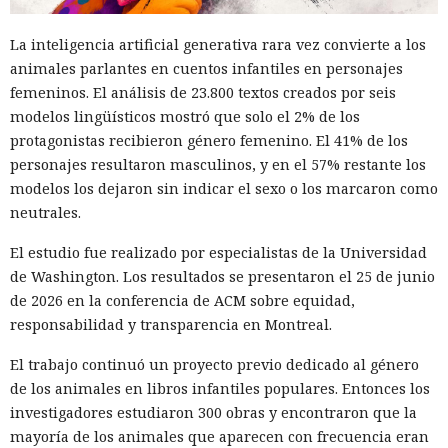
funcionario público en activo o retirado y de su familia.
Otros 495.000 dólares los ganó Muka vendiendo parte de los
La inteligencia artificial generativa rara vez convierte a los
datos robados en foros de ciberdelincuencia como
animales parlantes en cuentos infantiles en personajes
BreachForums y XSS.is. La investigación estimó el perjuicio
femeninos. El análisis de 23.800 textos creados por seis
total de las empresas afectadas en aproximadamente 9,5
modelos lingüísticos mostró que solo el 2% de los
millones de dólares.
protagonistas recibieron género femenino. El 41% de los
personajes resultaron masculinos, y en el 57% restante los
Un agente especial del FBI, Mike Herrington, afirmó que las
modelos los dejaron sin indicar el sexo o los marcaron como
acciones de Muka fueron deliberadas y depredadoras, y que
neutrales.
causaron un daño real tanto a las empresas como a
millones de sus clientes.
El estudio fue realizado por especialistas de la Universidad
de Washington. Los resultados se presentaron el 25 de junio
Tras la divulgación del incidente, Snowflake incorporó al
de 2026 en la conferencia de ACM sobre equidad,
equipo de investigación la unidad Mandiant de Google, que
responsabilidad y transparencia en Montreal.
no detectó problemas en la seguridad de la propia
plataforma. Según Mandiant, los hackers utilizaron
El trabajo continuó un proyecto previo dedicado al género
credenciales aún vigentes que fueron robadas en 2020 y,
de los animales en libros infantiles populares. Entonces los
con ellas, accedieron a las cuentas de las empresas.
investigadores estudiaron 300 obras y encontraron que la
mayoría de los animales que aparecen con frecuencia eran