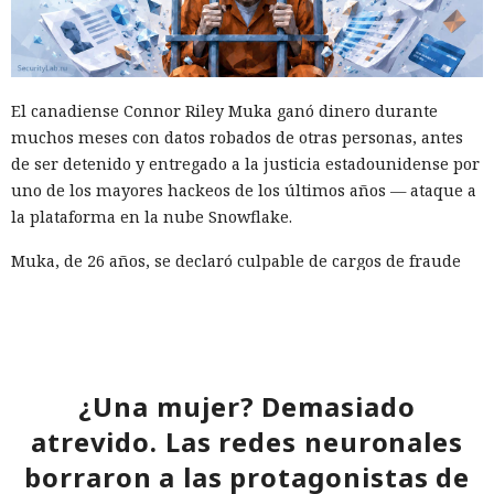
El canadiense Connor Riley Muka ganó dinero durante
muchos meses con datos robados de otras personas, antes
de ser detenido y entregado a la justicia estadounidense por
uno de los mayores hackeos de los últimos años — ataque a
la plataforma en la nube Snowflake.
Muka, de 26 años, se declaró culpable de cargos de fraude
informático y telefónico, robo agravado de datos personales
y conspiración en un tribunal federal del estado de
Washington. Su sentencia se dictará el 27 de octubre; la
pena máxima es de hasta 32 años de prisión.
¿Una mujer? Demasiado
Muka y sus cómplices utilizaron credenciales robadas para
atrevido. Las redes neuronales
acceder a cuentas de Snowflake y robaron información de al
menos 165 empresas. Entre las afectadas se encuentran
borraron a las protagonistas de
AT&T, Ticketmaster, Advance Auto Parts, Neiman Marcus,