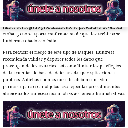
se pueden recuperar los hashes de las contraseñas de
cuentas locales. También se ejecutó el comando tasklist /svc
para recopilar la lista de servicios. Huntress señaló que las
ramas del registro probablemente se pretendían llevar, sin
embargo no se aporta confirmación de que los archivos se
hubieran robado con éxito.
Para reducir el riesgo de este tipo de ataques, Huntress
recomienda validar y depurar todos los datos que
provengan de los usuarios, así como limitar los privilegios
Private Relay de Apple falla:
de las cuentas de base de datos usadas por aplicaciones
públicas. A dichas cuentas no se les deben conceder
WebKit localiza tu IP y la revela
permisos para crear objetos Java, ejecutar procedimientos
al sitio web
almacenados innecesarios ni otras acciones administrativas.
20:03 / 06.08.2026
Basta con abrir la página: ni siquiera hace falta hacer clic.