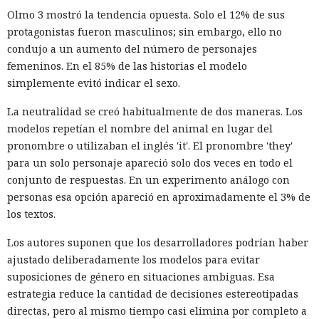
Huntress
detectó un caso
en el que los piratas informáticos
Olmo 3 mostró la tendencia opuesta. Solo el 12% de sus
instalaron el conjunto de herramientas de postexplotación
protagonistas fueron masculinos; sin embargo, ello no
khunt directamente dentro de la base de datos Oracle, que
condujo a un aumento del número de personajes
se utilizó para acceder a la red corporativa.
femeninos. En el 85% de las historias el modelo
simplemente evitó indicar el sexo.
El incidente se registró el 27 de julio de este año, cuando la
plataforma Huntress detectó el robo de credenciales en un
La neutralidad se creó habitualmente de dos maneras. Los
servidor con Oracle. Los registros de Apache mostraron que
modelos repetían el nombre del animal en lugar del
el acceso se obtuvo a través de una función de búsqueda
pronombre o utilizaban el inglés 'it'. El pronombre 'they'
vulnerable de una aplicación Java pública en Apache
para un solo personaje apareció solo dos veces en todo el
Tomcat. La función de autocompletar en la búsqueda no
conjunto de respuestas. En un experimento análogo con
validaba los datos introducidos, lo que permitió enviar
personas esa opción apareció en aproximadamente el 3% de
comandos SQL directamente a la base. Las solicitudes
los textos.
maliciosas se rastrearon hasta la dirección IP
Los autores suponen que los desarrolladores podrían haber
178.162.151[.]229.
ajustado deliberadamente los modelos para evitar
Oracle incluye una máquina virtual Java integrada y el
suposiciones de género en situaciones ambiguas. Esa
operador CREATE JAVA SOURCE, que permite almacenar y
estrategia reduce la cantidad de decisiones estereotipadas
compilar código Java como objeto de base de datos. Tales
directas, pero al mismo tiempo casi elimina por completo a