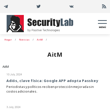
MENÚ
Hogar
Noticias
AitM
AitM
AitM
10 July, 2024
Adiós, clave física: Google APP adopta Passkey
Periodistas y políticos reciben protección mejorada sin
costos adicionales.
3 July, 2024