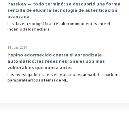
Passkey — todo terminó: se descubrió una forma
sencilla de eludir la tecnología de autenticación
avanzada
Las claves criptográficas resultaron impotentes ante el
ingenio de los hackers.
14 June, 2024
Pepino adormecido contra el aprendizaje
automático: las redes neuronales son más
vulnerables que nunca antes
Los investigadores desvelan una nueva arma de los hackers
para piratear los sistemas de ML.