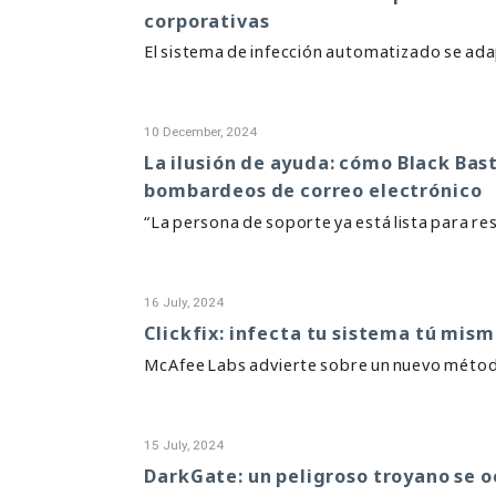
corporativas
El sistema de infección automatizado se ada
10 December, 2024
La ilusión de ayuda: cómo Black Ba
bombardeos de correo electrónico
“La persona de soporte ya está lista para re
16 July, 2024
Clickfix: infecta tu sistema tú mism
McAfee Labs advierte sobre un nuevo métod
15 July, 2024
DarkGate: un peligroso troyano se o