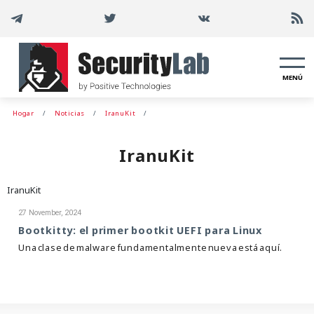
MENÚ
Hogar
Noticias
IranuKit
IranuKit
IranuKit
27 November, 2024
Bootkitty: el primer bootkit UEFI para Linux
Una clase de malware fundamentalmente nueva está aquí.