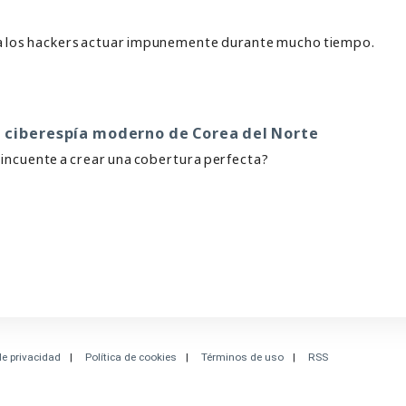
a los hackers actuar impunemente durante mucho tiempo.
el ciberespía moderno de Corea del Norte
elincuente a crear una cobertura perfecta?
de privacidad
Política de cookies
Términos de uso
RSS