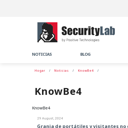
NOTICIAS
BLOG
Hogar
Noticias
KnowBe4
KnowBe4
KnowBe4
29 August, 2024
Granja de portátiles y visitantes n