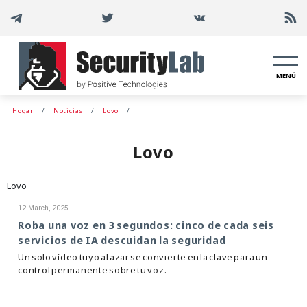
MENÚ
Hogar
Noticias
Lovo
Lovo
Lovo
12 March, 2025
Roba una voz en 3 segundos: cinco de cada seis
servicios de IA descuidan la seguridad
Un solo vídeo tuyo al azar se convierte en la clave para un
control permanente sobre tu voz.