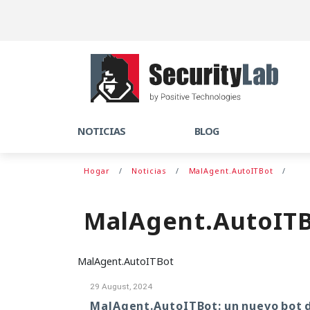
NOTICIAS
BLOG
Hogar
Noticias
MalAgent.AutoITBot
MalAgent.AutoIT
MalAgent.AutoITBot
29 August, 2024
MalAgent.AutoITBot: un nuevo bot d