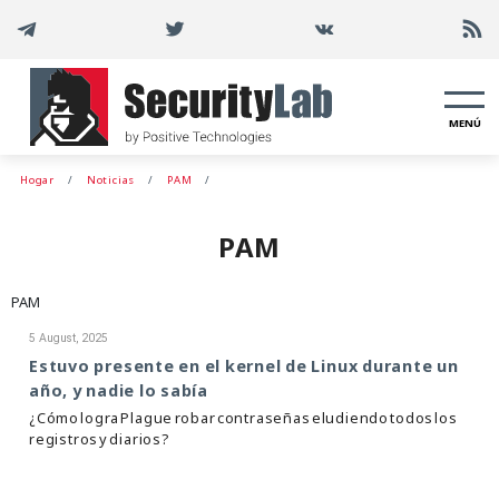
MENÚ
Hogar
Noticias
PAM
PAM
PAM
5 August, 2025
Estuvo presente en el kernel de Linux durante un
año, y nadie lo sabía
¿Cómo logra Plague robar contraseñas eludiendo todos los
registros y diarios?