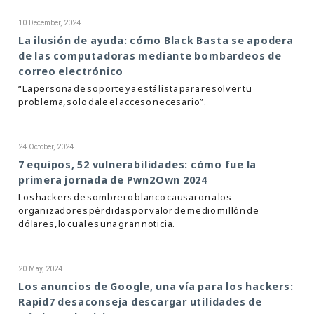
10 December, 2024
La ilusión de ayuda: cómo Black Basta se apodera
de las computadoras mediante bombardeos de
correo electrónico
“La persona de soporte ya está lista para resolver tu
problema, solo dale el acceso necesario”.
24 October, 2024
7 equipos, 52 vulnerabilidades: cómo fue la
primera jornada de Pwn2Own 2024
Los hackers de sombrero blanco causaron a los
organizadores pérdidas por valor de medio millón de
dólares, lo cual es una gran noticia.
20 May, 2024
Los anuncios de Google, una vía para los hackers:
Rapid7 desaconseja descargar utilidades de