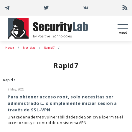
MENÚ
Hogar
Noticias
Rapid7
Rapid7
Rapid7
9 May, 2025
Para obtener acceso root, solo necesitas ser
administrador… o simplemente iniciar sesión a
través de SSL-VPN
Una cadena de tres vulnerabilidades de SonicWall permite el
acceso root y el control de un sistema VPN.