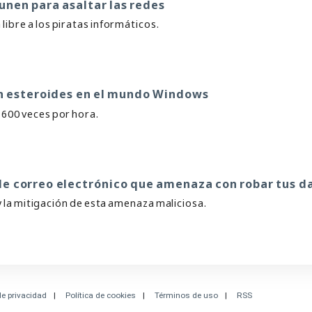
 unen para asaltar las redes
 libre a los piratas informáticos.
on esteroides en el mundo Windows
 600 veces por hora.
e correo electrónico que amenaza con robar tus d
 y la mitigación de esta amenaza maliciosa.
de privacidad
Política de cookies
Términos de uso
RSS