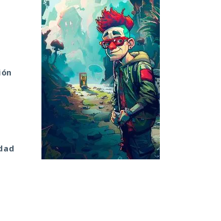
ión
idad