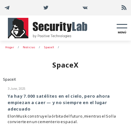
MENÚ
Hogar
Noticias
SpaceX
SpaceX
SpaceX
3 June, 2025
Ya hay 7.000 satélites en el cielo, pero ahora
empiezan a caer — y no siempre en el lugar
adecuado
Elon Musk construye la órbita del futuro, mientras el Sol la
convierte en un cementerio espacial.