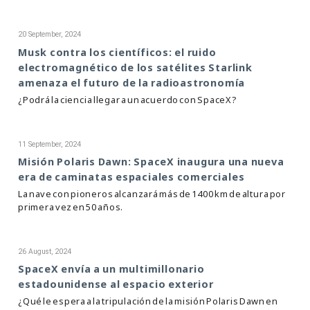
20 September, 2024
Musk contra los científicos: el ruido
electromagnético de los satélites Starlink
amenaza el futuro de la radioastronomía
¿Podrá la ciencia llegar a un acuerdo con SpaceX?
11 September, 2024
Misión Polaris Dawn: SpaceX inaugura una nueva
era de caminatas espaciales comerciales
La nave con pioneros alcanzará más de 1400 km de altura por
primera vez en 50 años.
26 August, 2024
SpaceX envía a un multimillonario
estadounidense al espacio exterior
¿Qué le espera a la tripulación de la misión Polaris Dawn en