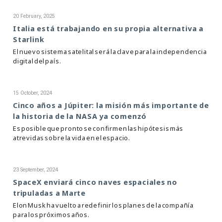
20 February, 2025
Italia está trabajando en su propia alternativa a
Starlink
El nuevo sistema satelital será la clave para la independencia
digital del país.
15 October, 2024
Cinco años a Júpiter: la misión más importante de
la historia de la NASA ya comenzó
Es posible que pronto se confirmen las hipótesis más
atrevidas sobre la vida en el espacio.
23 September, 2024
SpaceX enviará cinco naves espaciales no
tripuladas a Marte
Elon Musk ha vuelto a redefinir los planes de la compañía
para los próximos años.