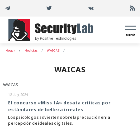
MENÚ
Hogar
Noticias
WAICAS
WAICAS
WAICAS
12 July, 2024
El concurso «Miss IA» desata críticas por
estándares de belleza irreales
Los psicólogos advierten sobre la precaución en la
percepción de ideales digitales.