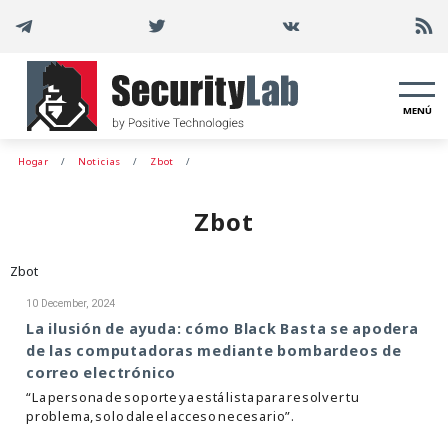
MENÚ
Hogar
Noticias
Zbot
Zbot
Zbot
10 December, 2024
La ilusión de ayuda: cómo Black Basta se apodera
de las computadoras mediante bombardeos de
correo electrónico
“La persona de soporte ya está lista para resolver tu
problema, solo dale el acceso necesario”.