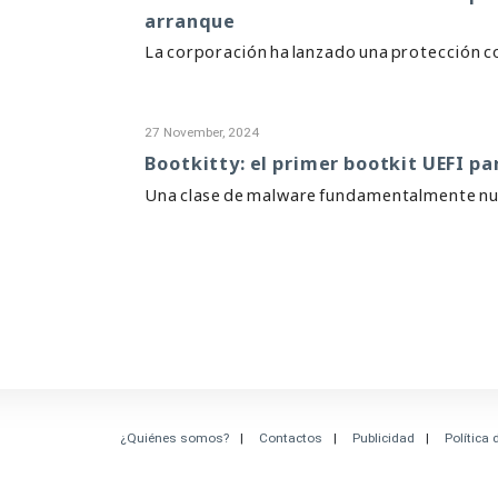
arranque
La corporación ha lanzado una protección co
27 November, 2024
Bootkitty: el primer bootkit UEFI pa
Una clase de malware fundamentalmente nue
¿Quiénes somos?
Contactos
Publicidad
Política 