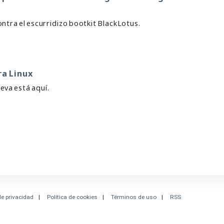
ntra el escurridizo bootkit BlackLotus.
ra Linux
va está aquí.
de privacidad
Política de cookies
Términos de uso
RSS