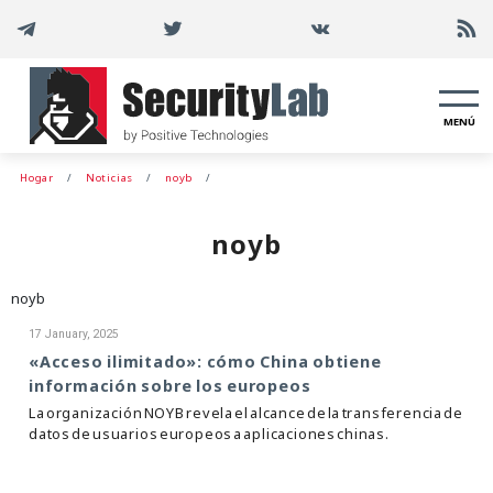
MENÚ
Hogar
Noticias
noyb
noyb
noyb
17 January, 2025
«Acceso ilimitado»: cómo China obtiene
información sobre los europeos
La organización NOYB revela el alcance de la transferencia de
datos de usuarios europeos a aplicaciones chinas.