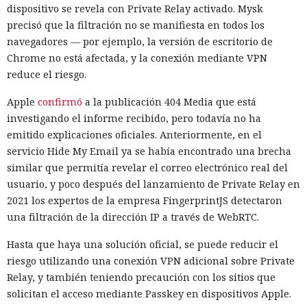
dispositivo se revela con Private Relay activado. Mysk
precisó que la filtración no se manifiesta en todos los
navegadores — por ejemplo, la versión de escritorio de
Chrome no está afectada, y la conexión mediante VPN
¿Una mujer? Demasiado
reduce el riesgo.
atrevido. Las redes neuronales
Apple
confirmó
a la publicación 404 Media que está
borraron a las protagonistas de
investigando el informe recibido, pero todavía no ha
emitido explicaciones oficiales. Anteriormente, en el
los cuentos infantiles y las
servicio Hide My Email ya se había encontrado una brecha
dejaron con apenas un 2%.
similar que permitía revelar el correo electrónico real del
usuario, y poco después del lanzamiento de Private Relay en
2021 los expertos de la empresa FingerprintJS detectaron
20:35 / 06.08.2026
una filtración de la dirección IP a través de WebRTC.
Hasta que haya una solución oficial, se puede reducir el
Búhos sabios, lobos valientes y prácticamente sin heroínas:
riesgo utilizando una conexión VPN adicional sobre Private
bienvenidos al futuro de la literatura.
Relay, y también teniendo precaución con los sitios que
solicitan el acceso mediante Passkey en dispositivos Apple.