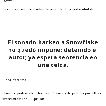
Las conversaciones sobre la pérdida de popularidad de
Next.js en favor de los frameworks Remix, Astro y Gatsby
aún no se confirman en los datos: según el director general
de Vercel, Guillermo Rauch, este año el número de
descargas del framework superó los mil millones — casi el
doble del año pasado, que fue de alrededor de 520 millones.
El sonado hackeo a Snowflake
no quedó impune: detenido el
autor, ya espera sentencia en
una celda.
10:34 / 07.08.2026
Hombre podría afrontar hasta 32 años de prisión por filtrar
secretos de 165 empresas.