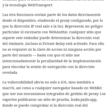
cuentas locales. También se ejecutó el comando tasklist /svc
y la tecnología WebTransport.
para recopilar la lista de servicios. Huntress señaló que
Las tres funciones envían parte de los datos directamente
probablemente pretendían llevarse las ramas del registro,
desde el dispositivo, eludiendo el proxy configurado, por lo
sin embargo no se aporta confirmación de que los archivos
que la dirección IP real sale a la luz. Representa un peligro
se hubieran robado con éxito.
particular el escenario con WebAuthn: cualquier sitio que
Para reducir el riesgo de este tipo de ataques, Huntress
soporte este estándar puede determinar la dirección real
recomienda validar y depurar todos los datos que
del visitante, incluso si Private Relay está activado. Para ello
provengan de los usuarios, así como limitar los privilegios
no se requiere ni la clave de acceso ni ninguna acción por
de las cuentas de base de datos usadas por aplicaciones
parte del usuario — basta con que el sitio use
públicas. A dichas cuentas no se les deben conceder
intencionadamente la peculiaridad de la implementación
permisos para crear objetos Java, ejecutar procedimientos
para vincular la sesión de navegación con la dirección
almacenados innecesarios ni otras acciones administrativas.
revelada.
La vulnerabilidad afecta no solo a iOS, sino también a
macOS, así como a cualquier navegador basado en WebKit
que use sus mecanismos integrados de gestión de proxy. Los
expertos publicaron un sitio de prueba, leaks.psylo.app,
donde se puede comprobar si la dirección real del