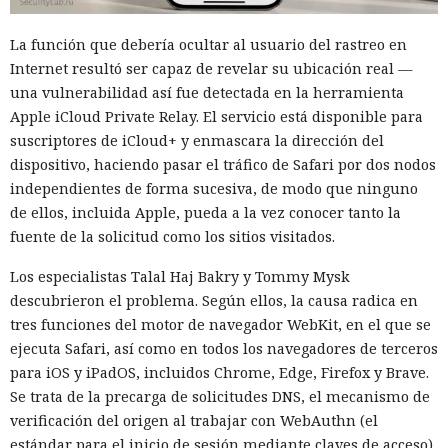
sistema operativo. Los atacantes aprovecharon esto y
La función que debería ocultar al usuario del rastreo en
compilaron el conjunto khunt directamente dentro de la
Internet resultó ser capaz de revelar su ubicación real —
base, sin alojar archivos en el servidor. Según Huntress, esta
una vulnerabilidad así fue detectada en la herramienta
técnica se registra con muy poca frecuencia.
Apple iCloud Private Relay. El servicio está disponible para
El conjunto incluía varios componentes. KhuntCmd lanzaba
suscriptores de iCloud+ y enmascara la dirección del
cmd.exe y ejecutaba comandos del sistema operativo
dispositivo, haciendo pasar el tráfico de Safari por dos nodos
mediante consultas SQL. KhuntHash accedía a la tabla
independientes de forma sucesiva, de modo que ninguno
interna de usuarios de Oracle y escribía nombres de
de ellos, incluida Apple, pueda a la vez conocer tanto la
cuentas y contraseñas en un archivo. KhuntFS permitía
fuente de la solicitud como los sitios visitados.
explorar y buscar archivos, y KhuntT se usaba para
Los especialistas Talal Haj Bakry y Tommy Mysk
comprobar la instalación exitosa de la herramienta.
descubrieron el problema. Según ellos, la causa radica en
Con KhuntCmd los atacantes ejecutaron el comando
tres funciones del motor de navegador WebKit, en el que se
whoami y comprobaron que los comandos a través de
ejecuta Safari, así como en todos los navegadores de terceros
Oracle se ejecutaban con privilegios SYSTEM en el servidor
para iOS y iPadOS, incluidos Chrome, Edge, Firefox y Brave.
Windows. Luego, mediante PowerShell se copiaron las
Se trata de la precarga de solicitudes DNS, el mecanismo de
ramas del registro SAM, SECURITY y SYSTEM, de las cuales
verificación del origen al trabajar con WebAuthn (el
se pueden recuperar los hashes de las contraseñas de
estándar para el inicio de sesión mediante claves de acceso)