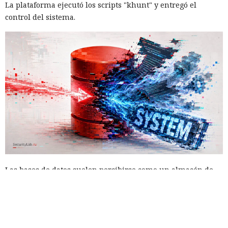
La plataforma ejecutó los scripts "khunt" y entregó el
control del sistema.
Las bases de datos suelen percibirse como un almacén de
información, no como una herramienta para el hacking,
pero los atacantes encontraron la forma de convertir Oracle
Database en una plataforma de ataque. La empresa
Huntress
detectó un caso
en el que los piratas informáticos