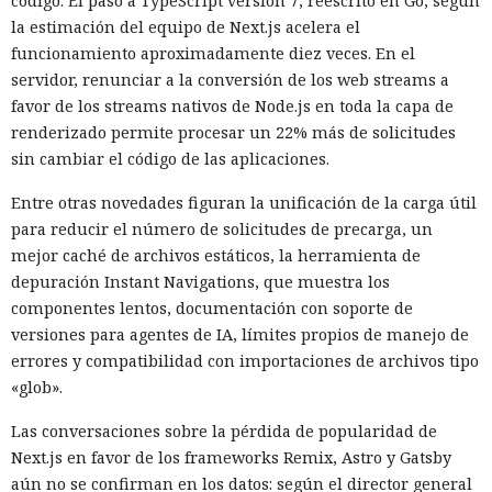
código. El paso a TypeScript versión 7, reescrito en Go, según
la estimación del equipo de Next.js acelera el
funcionamiento aproximadamente diez veces. En el
servidor, renunciar a la conversión de los web streams a
favor de los streams nativos de Node.js en toda la capa de
renderizado permite procesar un 22% más de solicitudes
sin cambiar el código de las aplicaciones.
Entre otras novedades figuran la unificación de la carga útil
para reducir el número de solicitudes de precarga, un
mejor caché de archivos estáticos, la herramienta de
Las sanciones y restricciones contra las empresas
depuración Instant Navigations, que muestra los
tecnológicas chinas por parte de las autoridades
componentes lentos, documentación con soporte de
estadounidenses hace tiempo que son noticia habitual —
versiones para agentes de IA, límites propios de manejo de
ahora un escenario similar
se está desarrollando
en sentido
errores y compatibilidad con importaciones de archivos tipo
inverso. La Administración del Ciberespacio de China
«glob».
anunció el inicio de una revisión de los productos de la
estadounidense Palo Alto Networks que se venden en el
Las conversaciones sobre la pérdida de popularidad de
territorio del país, citando riesgos para la infraestructura
Next.js en favor de los frameworks Remix, Astro y Gatsby
informática crítica y la seguridad nacional.
aún no se confirman en los datos: según el director general