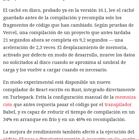
En Zenity subrayan que los ataques descritos se basan en la
El caché en disco, probado ya en la versión 16.1, lee el caché
sustitución de instrucciones dentro de páginas que parecen
guardado antes de la compilación y recompila solo los
normales, por lo que confiar únicamente en las
fragmentos de código que han cambiado. Según pruebas de
comprobaciones integradas de la IA no es suficiente: se
Vercel, una compilación de un proyecto que antes tardaba
necesitan restricciones más estrictas, que no dependan del
21 segundos ahora se completa en 9,2 segundos — una
criterio del propio modelo, sobre qué acciones y con qué
Inspecciones que forzarán su
aceleración de 2,3 veces. El desplazamiento de memoria,
nivel de acceso puede ejecutar el navegador de forma
salida del mercado: China toma
activado por defecto en modo de desarrollo, mueve los datos
automática.
no solicitados al disco cuando se aproxima al umbral de
represalias contra EE. UU. a
carga y los vuelve a cargar cuando es necesario.
través de Palo Alto Networks
En modo experimental está disponible un nuevo
compilador de React escrito en Rust, integrado directamente
12:43 / 07.08.2026
en Turbopack. Evita la configuración manual de la
memoiza
ción
que antes requería pasar el código por el
transpilador
Otra corporación corre el riesgo de repetir la triste suerte de
Babel, y es capaz de reducir el tiempo de compilación en un
sus predecesoras.
34% en arranque en frío y en un 46% en recompilación.
La mejora de rendimiento también afectó a la ejecución del