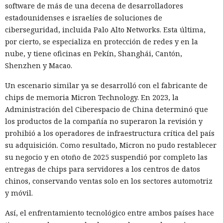
una celda.
software de más de una decena de desarrolladores
estadounidenses e israelíes de soluciones de
ciberseguridad, incluida Palo Alto Networks. Esta última,
10:34 / 07.08.2026
por cierto, se especializa en protección de redes y en la
nube, y tiene oficinas en Pekín, Shanghái, Cantón,
Hombre podría afrontar hasta 32 años de prisión por filtrar
Shenzhen y Macao.
secretos de 165 empresas.
Un escenario similar ya se desarrolló con el fabricante de
chips de memoria Micron Technology. En 2023, la
Administración del Ciberespacio de China determinó que
los productos de la compañía no superaron la revisión y
prohibió a los operadores de infraestructura crítica del país
su adquisición. Como resultado, Micron no pudo restablecer
su negocio y en otoño de 2025 suspendió por completo las
entregas de chips para servidores a los centros de datos
chinos, conservando ventas solo en los sectores automotriz
y móvil.
Así, el enfrentamiento tecnológico entre ambos países hace