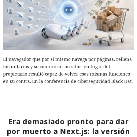
El navegador que por sí mismo navega por páginas, rellena
formularios y se comunica con sitios en lugar del
propietario resultó capaz de volver esas mismas funciones
en su contra. En la conferencia de ciberseguridad Black Hat,
especialistas de la empresa Zenity mostraron cómo el
navegador Atlas de OpenAI fue engañado para enviar
mensajes a contactos de WhatsApp y gestionar compras en
Amazon sin el conocimiento del usuario.
Era demasiado pronto para dar
En el origen del ataque había una página falsa de
por muerto a Next.js: la versión
suscripción a un boletín publicada en la red social X. Dentro