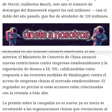
de Vercel, Guillermo Rauch, este año el número de
El regulador no nombró productos concretos de la compañía
descargas del framework superó los mil millones — casi el
sujetos a revisión, no reveló la naturaleza de posibles
doble del año pasado, que fue de alrededor de 520 millones.
vulnerabilidades ni precisó qué medidas podrían seguir en
caso de detectarse incumplimientos.
La decisión se produjo en medio del empeoramiento de las
disputas comerciales y tecnológicas entre Pekín y
Washington, que ponen en peligro la frágil tregua
alcanzada en las últimas cumbres bilaterales. El día
anterior, el Ministerio de Comercio de China anunció
nuevas restricciones contra empresas estadounidenses y la
exportación de drones a EE. UU., calificándolas como
respuesta a las recientes medidas de Washington contra el
acceso de empresas chinas al mercado estadounidense. El
regulador no precisó si estas acciones están relacionadas
El sonado hackeo a Snowflake
con la revisión a Palo Alto.
no quedó impune: detenido el
La presión sobre la compañía no es nueva: ya en enero se
autor, ya espera sentencia en
recomendó a las organizaciones chinas que renunciaran al