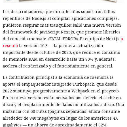
habitual.
Los desarrolladores, que durante años soportaron fallos
Según el representante de Zenity Michael Bargury, de entre
repentinos de Node.js al compilar aplicaciones complejas,
todos los navegadores con IA probados, Atlas contaba con
pudieron respirar más tranquilos: salió una nueva versión
más barreras de seguridad, pero aun así consiguieron
del framework de JavaScript Next.js, que promete librarlos
sortearlas. Otros productos evaluados —de Google,
del conocido mensaje «FATAL ERROR». El equipo de Next.js
p
Anthropic, Microsoft y Perplexity— resultaron ser aún más
resentó
la versión 16.3 — la primera actualización
vulnerables. En total, los especialistas encontraron
importante desde octubre de 2025, que reduce el consumo
alrededor de veinte fallos que permiten acceder a archivos
de memoria RAM en desarrollo hasta un 90% y, además,
en el equipo, a gestores de contraseñas y al historial del
acelera el renderizado y el funcionamiento en general.
navegador.
La contribución principal a la economía de memoria la
Zenity comunicó los hallazgos a OpenAI ya en enero. La
aporta el empaquetador integrado Turbopack, que desde
compañía confirmó que luego reforzó la protección de Atlas
2022 sustituye progresivamente a Webpack en el proyecto.
y que aplicó las mismas medidas a las funciones de
En la nueva versión están activados por defecto el caché en
navegador en la aplicación ChatGPT. La propia compañía
disco y el desplazamiento de datos no utilizados a disco. Una
dejará de mantener Atlas el 9 de agosto. Como alternativa,
instancia con 50 rutas (páginas separadas) ahora consume
OpenAI
ofrece a los usuarios
la aplicación de escritorio
alrededor de 840 megabytes en lugar de los anteriores 4,6
ChatGPT o la extensión para Chrome.
gigabytes — un ahorro de aproximadamente el 82%.