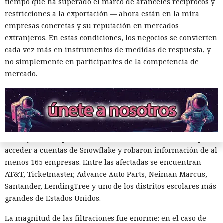
tiempo que ha superado el marco de aranceles recíprocos y
El canadiense Connor Riley Muka ganó dinero durante
restricciones a la exportación — ahora están en la mira
muchos meses con datos robados de otras personas, antes
empresas concretas y su reputación en mercados
de ser detenido y entregado a la justicia estadounidense por
extranjeros. En estas condiciones, los negocios se convierten
uno de los mayores hackeos de los últimos años — ataque a
cada vez más en instrumentos de medidas de respuesta, y
la plataforma en la nube Snowflake.
no simplemente en participantes de la competencia de
Muka, de 26 años, se declaró culpable de cargos de fraude
mercado.
informático y telefónico, robo agravado de datos personales
y conspiración en un tribunal federal del estado de
Washington. Su sentencia se dictará el 27 de octubre; la
pena máxima es de hasta 32 años de prisión.
Muka y sus cómplices utilizaron credenciales robadas para
acceder a cuentas de Snowflake y robaron información de al
menos 165 empresas. Entre las afectadas se encuentran
AT&T, Ticketmaster, Advance Auto Parts, Neiman Marcus,
Santander, LendingTree y uno de los distritos escolares más
grandes de Estados Unidos.
La magnitud de las filtraciones fue enorme: en el caso de