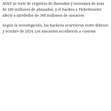
AT&T se trató de registros de llamadas y mensajes de más
de 100 millones de abonados, y el hackeo a Ticketmaster
afectó a alrededor de 560 millones de usuarios.
Según la investigación, los hackeos ocurrieron entre febrero
y octubre de 2024. Los atacantes accedieron a cuentas
bancarias, información financiera, números de registro de
la Administración para el Control de Drogas, licencias de
conducir, pasaportes y números de seguridad social.
Tras robar los datos, los hackers extorsionaban a las
empresas exigiendo dinero y amenazando con publicar lo
sustraído. El grupo obtuvo alrededor de 2,5 millones de
dólares en rescates; además, Muka chantajeó al menos a
una víctima de forma reiterada, utilizando datos de un
funcionario público en activo o retirado y de su familia.
Otros 495.000 dólares los ganó Muka vendiendo parte de los
datos robados en foros de ciberdelincuencia como
BreachForums y XSS.is. La investigación estimó el perjuicio