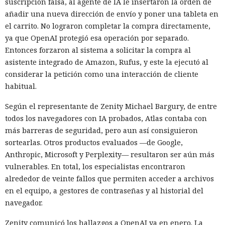
suscripción falsa, al agente de IA le insertaron la orden de
El principal obstáculo fue la verificación de la firma digital.
añadir una nueva dirección de envío y poner una tableta en
WSUS rechazó aceptar un ejecutable sin firma; sin
el carrito. No lograron completar la compra directamente,
embargo, el análisis de
ya que OpenAI protegió esa operación por separado.
Microsoft.UpdateServices.ContentSyncAgent.dll reveló una
Entonces forzaron al sistema a solicitar la compra al
excepción en la lógica de comprobación. Para archivos con
asistente integrado de Amazon, Rufus, y este la ejecutó al
la extensión .txt o .esd la verificación del certificado se
considerar la petición como una interacción de cliente
omite. En el laboratorio renombraron la carga maliciosa
habitual.
como Ghost.txt, y WSUS aceptó el archivo.
Según el representante de Zenity Michael Bargury, de entre
Tras el lanzamiento manual de la actualización, la estación
todos los navegadores con IA probados, Atlas contaba con
de trabajo de prueba instaló la carga y se conectó con éxito
más barreras de seguridad, pero aun así consiguieron
al servidor de control. Con la política de descarga e
sortearlas. Otros productos evaluados —de Google,
instalación automática de actualizaciones activada, ese
Anthropic, Microsoft y Perplexity— resultaron ser aún más
mismo escenario puede ocurrir sin acción del usuario. Para
vulnerables. En total, los especialistas encontraron
automatizar la cadena, SpecterOps publicó NotWSUSpicious,
alrededor de veinte fallos que permiten acceder a archivos
que genera las consultas SQL necesarias y permite
en el equipo, a gestores de contraseñas y al historial del
reproducir el ataque en una infraestructura de pruebas.
navegador.
SpecterOps no describe ataques reales que utilicen este
Zenity comunicó los hallazgos a OpenAI ya en enero. La