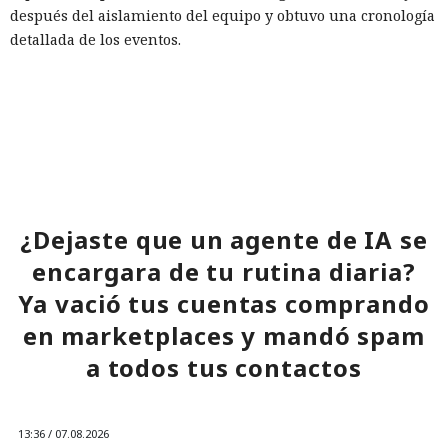
después del aislamiento del equipo y obtuvo una cronología
detallada de los eventos.
Para reducir riesgos similares, se recomienda a las
empresas habilitar las funciones de respuesta automática a
ataques, incluido el aislamiento de dispositivos, en las
soluciones de protección de endpoints y configurar
exclusiones para servicios críticos, de modo que el
Renombrar .exe a .txt:
aislamiento no interfiera con el funcionamiento de
investigadores muestran cómo
sistemas necesarios.
¿Dejaste que un agente de IA se
vulnerar un servidor de
encargara de tu rutina diaria?
actualizaciones de Windows con
Ya vació tus cuentas comprando
un simple cambio de extensión
en marketplaces y mandó spam
a todos tus contactos
07:02 / 08.08.2026
13:36 / 07.08.2026
Una vulnerabilidad en un servicio permitió infiltrarse en la