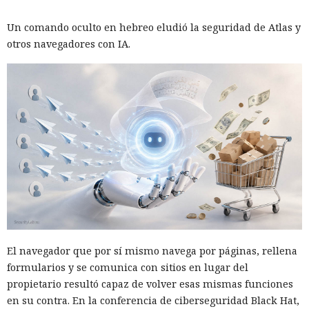
red corporativa con solo un par de comandos.
Un comando oculto en hebreo eludió la seguridad de Atlas y
otros navegadores con IA.
Un servidor corporativo de actualizaciones suele
considerarse parte de la infraestructura de confianza, pero
SpecterOps mostró cómo, con cierta configuración de WSUS,
El navegador que por sí mismo navega por páginas, rellena
se puede convertir en un canal de entrega de código
formularios y se comunica con sitios en lugar del
malicioso. Beaviel David demostró el ataque en el que una
propietario resultó capaz de volver esas mismas funciones
actualización falsa se enviaba a un equipo Windows
en su contra. En la conferencia de ciberseguridad Black Hat,