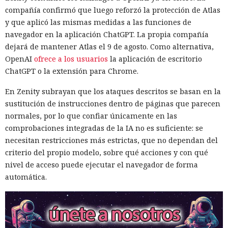
método; se trata de una demostración de laboratorio. Para
compañía confirmó que luego reforzó la protección de Atlas
reducir el riesgo, la empresa aconseja exigir Extended
y que aplicó las mismas medidas a las funciones de
Protection for Authentication en el servidor de la base de
navegador en la aplicación ChatGPT. La propia compañía
WSUS, restringir el acceso de red a ese servidor y supervisar
dejará de mantener Atlas el 9 de agosto. Como alternativa,
las llamadas a los procedimientos de creación de grupos y
OpenAI
ofrece a los usuarios
la aplicación de escritorio
despliegue de actualizaciones, especialmente si el archivo
ChatGPT o la extensión para Chrome.
termina en .txt o .esd.
En Zenity subrayan que los ataques descritos se basan en la
sustitución de instrucciones dentro de páginas que parecen
normales, por lo que confiar únicamente en las
comprobaciones integradas de la IA no es suficiente: se
necesitan restricciones más estrictas, que no dependan del
criterio del propio modelo, sobre qué acciones y con qué
nivel de acceso puede ejecutar el navegador de forma
automática.