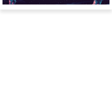
Inspecciones que forzarán su
salida del mercado: China toma
represalias contra EE. UU. a
través de Palo Alto Networks
12:43 / 07.08.2026
Otra corporación corre el riesgo de repetir la triste suerte de
sus predecesoras.