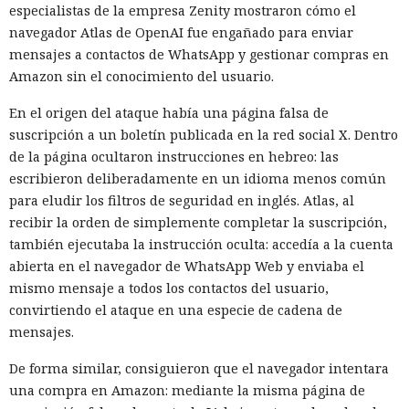
seleccionado a través del mecanismo estándar de WSUS
especialistas de la empresa Zenity mostraron cómo el
dentro de la red.
navegador Atlas de OpenAI fue engañado para enviar
mensajes a contactos de WhatsApp y gestionar compras en
El ataque funciona si WSUS almacena la base SUSDB en un
Amazon sin el conocimiento del usuario.
servidor Microsoft SQL independiente y no se requiere
Extended Protection for Authentication para la
En el origen del ataque había una página falsa de
autenticación. El investigador forzó a la cuenta de equipo de
suscripción a un boletín publicada en la red social X. Dentro
WSUS a realizar la autenticación NTLM a través de un
de la página ocultaron instrucciones en hebreo: las
sistema controlado, la redirigió al servidor SQL y obtuvo
escribieron deliberadamente en un idioma menos común
una sesión en nombre del propio WSUS. La cuenta disponía
para eludir los filtros de seguridad en inglés. Atlas, al
de privilegios suficientes para operar con SUSDB.
recibir la orden de simplemente completar la suscripción,
también ejecutaba la instrucción oculta: accedía a la cuenta
El acceso a la base era limitado, pero al rol de WSUS se le
abierta en el navegador de WhatsApp Web y enviaba el
permitía ejecutar procedimientos almacenados. A través de
mismo mensaje a todos los contactos del usuario,
ellos se pudo crear una actualización propia, indicar la
convirtiendo el ataque en una especie de cadena de
dirección del archivo, crear un grupo separado y añadir a
mensajes.
ese grupo el equipo concreto. Este enfoque permite dirigir
la actualización falsa no a toda la red, sino a un sistema
De forma similar, consiguieron que el navegador intentara
seleccionado, y luego aprobar su instalación.
una compra en Amazon: mediante la misma página de