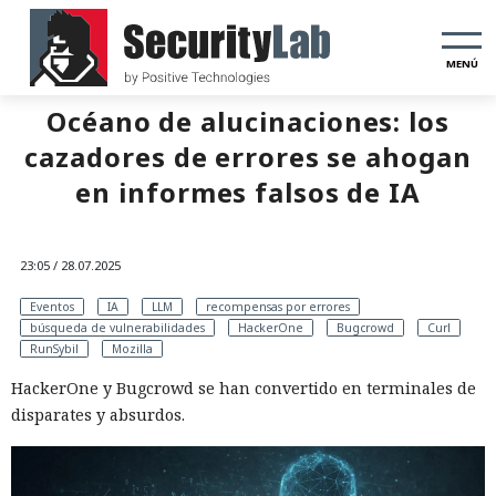
MENÚ
Océano de alucinaciones: los
cazadores de errores se ahogan
en informes falsos de IA
23:05 / 28.07.2025
Eventos
IA
LLM
recompensas por errores
búsqueda de vulnerabilidades
HackerOne
Bugcrowd
Curl
RunSybil
Mozilla
HackerOne y Bugcrowd se han convertido en terminales de
disparates y absurdos.