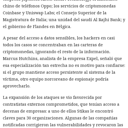
luego aproximadamente $450 al mes. Una opción más
chino de teléfonos Oppo; los servicios de criptomonedas
sencilla prescinde de la compra de equipos, pero cuesta
Coinbase y Uniswap Labs; el Consejo Superior de la
alrededor de $2970 mensuales por los teléfonos en la nube,
Magistratura de Italia; una unidad del saudí Al Rajhi Bank; y
proxies, cuentas, la IA y los servicios de comunicación.
el gobierno de Flandes en Bélgica.
FunFoneFarm designa no a un solo grupo delictivo, sino a
todo un mercado de componentes compatibles.
A pesar del acceso a datos sensibles, los hackers en casi
todos los casos se concentraban en las carteras de
No se puede interrumpir el funcionamiento de un
criptomonedas, ignorando el resto de la información.
ecosistema así con una sola herramienta, ya que la mayor
Marcus Hutchins, analista de la empresa Expel, señaló que
parte de sus componentes es legal y también se usa en
esa especialización tan estrecha no es motivo para confiarse:
tareas legítimas. HUMAN recomienda combinar la detección
si el grupo mantiene acceso persistente al sistema de la
del comportamiento sospechoso y el intercambio de señales
víctima, otro equipo norcoreano de espionaje podría
entre servicios. Requieren un control especial la creación
aprovecharlo.
masiva de cuentas, el secuestro de cuentas y el fraude con
tarjetas bancarias.
La expansión de los ataques se vio favorecida por
contratistas externos comprometidos, que tenían acceso a
decenas de empresas: a uno de ellos Stikas le encontró
claves para 30 organizaciones. Algunas de las compañías
Un hacker engañó a una IA con
notificadas corrigieron las vulnerabilidades y revocaron las