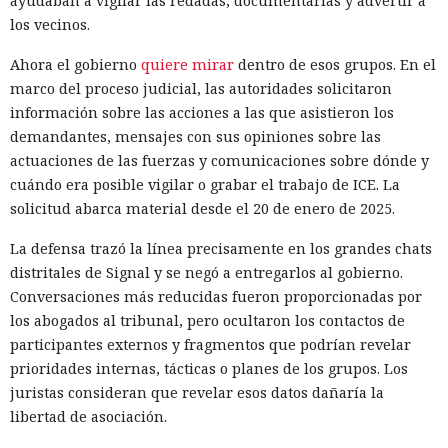
ayudaban a vigilar las redadas, documentarlas y advertir a
los vecinos.
Otro operador convirtió materiales públicos sobre
React2Shell en un proceso para detectar sistemas
Ahora el gobierno
quiere mirar
dentro de esos grupos. En el
vulnerables y robar secretos. La IA ayudó a reunir un
marco del proceso judicial, las autoridades solicitaron
escáner rápido y una cadena para ejecutar comandos,
información sobre las acciones a las que asistieron los
buscar configuraciones, claves y código fuente. La lista
demandantes, mensajes con sus opiniones sobre las
inicial contenía 9180 hosts, y los materiales asociados
actuaciones de las fuerzas y comunicaciones sobre dónde y
apuntaban al procesamiento de decenas de millones de
cuándo era posible vigilar o grabar el trabajo de ICE. La
URL. Talos encontró datos recopilados de al menos 54
solicitud abarca material desde el 20 de enero de 2025.
objetivos.
La defensa trazó la línea precisamente en los grandes chats
Los investigadores atribuyen el resultado no solo a las
distritales de Signal y se negó a entregarlos al gobierno.
capacidades de los modelos sino también a las habilidades
Conversaciones más reducidas fueron proporcionadas por
de los operadores. Los novatos obtienen herramientas que
los abogados al tribunal, pero ocultaron los contactos de
funcionan pero son inestables, mientras que los atacantes
participantes externos y fragmentos que podrían revelar
preparados amplían notablemente sus capacidades gracias
prioridades internas, tácticas o planes de los grupos. Los
a la IA. La empresa aconseja prepararse para un aumento
juristas consideran que revelar esos datos dañaría la
en el número de vulnerabilidades e incidentes y usar
libertad de asociación.
herramientas con agentes en el SOC (centro de operaciones