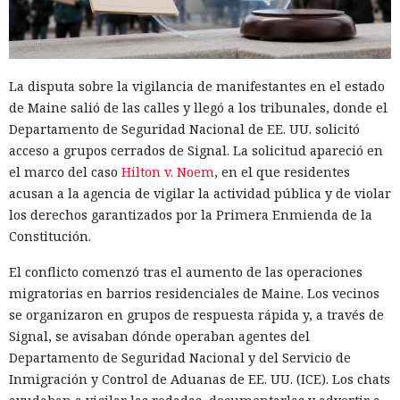
algunos operadores pasaban a modelos sin censura.
Uno de los episodios más ilustrativos está relacionado con
un operador de infraestructura de DDoS que, según Talos,
La disputa sobre la vigilancia de manifestantes en el estado
tenía escasos conocimientos de programación. La IA ayudó a
de Maine salió de las calles y llegó a los tribunales, donde el
recopilar y perfeccionar herramientas para controlar bots,
Departamento de Seguridad Nacional de EE. UU. solicitó
aunque después empezó a rechazar algunas solicitudes.
acceso a grupos cerrados de Signal. La solicitud apareció en
Para entonces el operador ya controlaba casi 2000
el marco del caso
Hilton v. Noem
, en el que residentes
televisores Android, que potencialmente podían usarse en
acusan a la agencia de vigilar la actividad pública y de violar
ataques DDoS.
los derechos garantizados por la Primera Enmienda de la
Constitución.
Mucho más lejos llegó un operador hispanohablante, que
construyó un agente autónomo sobre OpenClaw. Tras los
El conflicto comenzó tras el aumento de las operaciones
rechazos del modelo protegido, el atacante pasó a un
migratorias en barrios residenciales de Maine. Los vecinos
modelo sin restricciones y automatizó la búsqueda de
se organizaron en grupos de respuesta rápida y, a través de
vulnerabilidades en las miniaplicaciones de Telegram. En
Signal, se avisaban dónde operaban agentes del
un caso, el agente volcó una base de datos con más de 1300
Departamento de Seguridad Nacional y del Servicio de
usuarios y cientos de monederos TON, obtuvo el token del
Inmigración y Control de Aduanas de EE. UU. (ICE). Los chats
bot de Telegram y preparó la extracción de fondos.