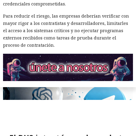
«es solo una prueba» y ésta
credenciales comprometidas.
volcó una base de datos ajena
Para reducir el riesgo, las empresas deberían verificar con
de Telegram.
mayor rigor a los contratistas y desarrolladores, limitarles
el acceso a los sistemas críticos y no ejecutar programas
externos recibidos como tareas de prueba durante el
11:24 / 09.08.2026
proceso de contratación.
Delincuentes descubren una forma alarmantemente
sencilla de convertir chatbots en cómplices de ataques
informáticos.