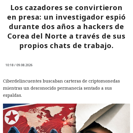
buscan víctimas.
Los cazadores se convirtieron
en presa: un investigador espió
12:16 / 09.08.2026
durante dos años a hackers de
Corea del Norte a través de sus
Por $3.000 al mes, estafadores contratan en la nube una
plataforma "llave en mano" para estafar
propios chats de trabajo.
10:18 / 09.08.2026
Ciberdelincuentes buscaban carteras de criptomonedas
mientras un desconocido permanecía sentado a sus
espaldas.
Los esquemas fraudulentos que antes requerían equipos,