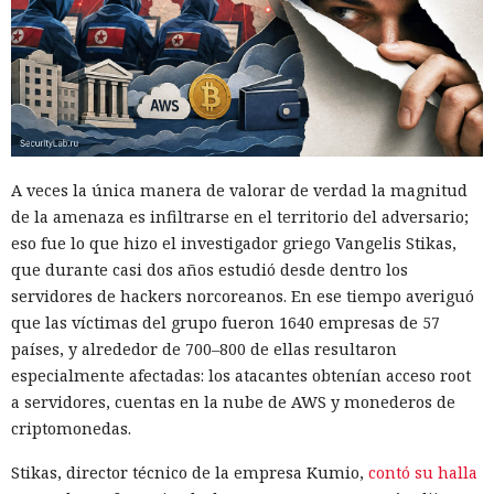
habilidades y un gran equipo se ensamblan cada vez más a
partir de servicios prefabricados: especialistas de HUMAN
Security
describieron
el ecosistema FunFoneFarm, donde
granjas telefónicas, dispositivos en la nube y la IA permiten
lanzar estafas masivas como un proyecto de software
corriente. La barrera de entrada se ha reducido a unos
pocos miles de dólares.
A veces la única manera de valorar de verdad la magnitud
de la amenaza es infiltrarse en el territorio del adversario;
El equipo de investigación de la compañía compró un kit
eso fue lo que hizo el investigador griego Vangelis Stikas,
listo de una granja telefónica y desmontó sus partes de
que durante casi dos años estudió desde dentro los
hardware y software. Bastidores con placas económicas de
servidores de hackers norcoreanos. En ese tiempo averiguó
smartphones se venden en los mercados en línea
que las víctimas del grupo fueron 1640 empresas de 57
habituales, los programas de gestión están disponibles
países, y alrededor de 700–800 de ellas resultaron
públicamente y los teléfonos en la nube se pueden alquilar
especialmente afectadas: los atacantes obtenían acceso root
por suscripción. Los proveedores ofrecen tarifas,
a servidores, cuentas en la nube de AWS y monederos de
documentación y soporte, como los servicios SaaS
criptomonedas.
habituales.
Stikas, director técnico de la empresa Kumio,
contó su halla
El acelerador clave fue la IA. En el sistema analizado no