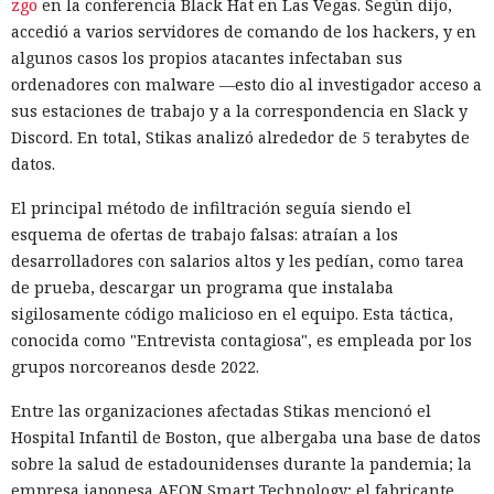
zgo
en la conferencia Black Hat en Las Vegas. Según dijo,
controlaba toda la granja de forma autónoma, sino que
accedió a varios servidores de comando de los hackers, y en
ayudaba a redactar y verificar guiones de automatización en
algunos casos los propios atacantes infectaban sus
lenguaje natural. Ya no es necesario que el operador
ordenadores con malware —esto dio al investigador acceso a
programe el control complejo del navegador por su cuenta.
sus estaciones de trabajo y a la correspondencia en Slack y
Bots de IA individuales son capaces de mantener
Discord. En total, Stikas analizó alrededor de 5 terabytes de
simultáneamente cientos de diálogos en diferentes idiomas
datos.
y filtrar objetivos poco prometedores.
El principal método de infiltración seguía siendo el
Esa infraestructura es apta para estafas románticas y de
esquema de ofertas de trabajo falsas: atraían a los
inversión, ofertas falsas de trabajos remotos y la gestión
desarrolladores con salarios altos y les pedían, como tarea
masiva de cuentas falsas. En la prueba de HUMAN, perfiles
de prueba, descargar un programa que instalaba
ficticios en servicios de citas recibieron rápidamente
sigilosamente código malicioso en el equipo. Esta táctica,
numerosos mensajes. Los interlocutores intentaron dirigir
conocida como "Entrevista contagiosa", es empleada por los
la comunicación a aplicaciones de mensajería, y un guion
grupos norcoreanos desde 2022.
condujo al registro en una plataforma comercial mediante
un enlace de afiliado.
Entre las organizaciones afectadas Stikas mencionó el
Hospital Infantil de Boston, que albergaba una base de datos
Según los cálculos de HUMAN, una modalidad de puesta en
sobre la salud de estadounidenses durante la pandemia; la
marcha requiere alrededor de $5000 de gastos iniciales y
empresa japonesa AEON Smart Technology; el fabricante