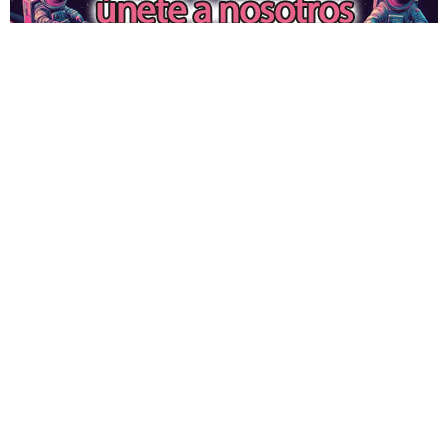
128 segundos antes del
desastre: Microsoft Defender
detuvo a los extorsionadores en
el último instante.
08:25 / 08.08.2026