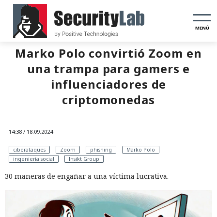
MENÚ
Marko Polo convirtió Zoom en
una trampa para gamers e
influenciadores de
criptomonedas
14:38 / 18.09.2024
ciberataques
Zoom
phishing
Marko Polo
ingeniería social
Insikt Group
30 maneras de engañar a una víctima lucrativa.