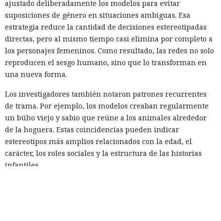
ajustado deliberadamente los modelos para evitar
suposiciones de género en situaciones ambiguas. Esa
estrategia reduce la cantidad de decisiones estereotipadas
directas, pero al mismo tiempo casi elimina por completo a
los personajes femeninos. Como resultado, las redes no solo
reproducen el sesgo humano, sino que lo transforman en
una nueva forma.
Los investigadores también notaron patrones recurrentes
de trama. Por ejemplo, los modelos creaban regularmente
un búho viejo y sabio que reúne a los animales alrededor
de la hoguera. Estas coincidencias pueden indicar
estereotipos más amplios relacionados con la edad, el
carácter, los roles sociales y la estructura de las historias
infantiles.
Por ahora el estudio abarca solo textos en inglés. En el
futuro los especialistas planean probar otros idiomas y
estudiar qué otros patrones sociales las redes trasladan a los
relatos. El problema adquiere especial importancia ante la