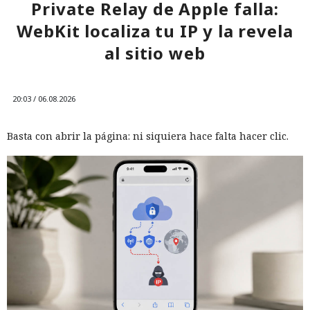
Private Relay de Apple falla:
aparición de servicios que permiten a padres y docentes
WebKit localiza tu IP y la revela
crear automáticamente libros infantiles personalizados.
al sitio web
20:03 / 06.08.2026
Basta con abrir la página: ni siquiera hace falta hacer clic.