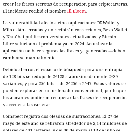
crear las frases secretas de recuperación para criptocarteras.
El incidente recibió el nombre
Ill Bloom
.
La vulnerabilidad afectó a cinco aplicaciones: RRWallet y
Milo están cerradas y no recibirán correcciones, Bexo Wallet
y NanChat publicaron versiones actualizadas, y Bitcoin
Libre solucionó el problema ya en 2024. Actualizar la
aplicación no hace seguras las frases ya generadas —deben
cambiarse manualmente.
Debido al error, el espacio de búsqueda para una entropía
de 128 bits se redujo de 2^128 a aproximadamente 2^39
variantes, y para 256 bits —de 2^256 a 2^47. Estos valores se
pueden explorar en un ordenador convencional, por lo que
los atacantes pudieron recuperar las frases de recuperación
y acceder a las carteras.
Coinspect registró dos oleadas de sustracciones. El 27 de
mayo de este año se retiraron alrededor de 3,14 millones de
dólares de 431 carteras, y del 30 de mayo al 13 de julio se