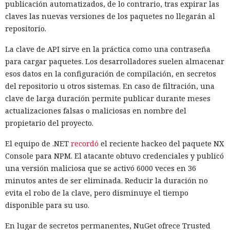
publicación automatizados, de lo contrario, tras expirar las
Samsung promocionó en la sección «Selección del editor».
claves las nuevas versiones de los paquetes no llegarán al
Los desarrolladores de algunas aplicaciones afirman tener
repositorio.
cientos de millones de instalaciones.
La clave de API sirve en la práctica como una contraseña
En el interior de los programas funcionaban componentes
para cargar paquetes. Los desarrolladores suelen almacenar
de redes proxy residenciales. Ese tipo de servicios
esos datos en la configuración de compilación, en secretos
encaminan el tráfico de internet de clientes a través de
del repositorio u otros sistemas. En caso de filtración, una
conexiones domésticas y de oficina ordinarias. En ese
clave de larga duración permite publicar durante meses
esquema, el televisor se convierte en un nodo de salida: un
actualizaciones falsas o maliciosas en nombre del
usuario externo envía solicitudes a través de una dirección
propietario del proyecto.
IP ajena, y los sitios web ven no el origen real de la
conexión, sino la dirección del propietario del dispositivo.
El equipo de .NET
recordó
el reciente hackeo del paquete NX
Console para NPM. El atacante obtuvo credenciales y publicó
El componente proxy puede seguir funcionando en segundo
una versión maliciosa que se activó 6000 veces en 36
plano incluso después de cerrar la aplicación. El televisor
minutos antes de ser eliminada. Reducir la duración no
permanece conectado a internet casi de forma continua, por
evita el robo de la clave, pero disminuye el tiempo
lo que el tráfico ajeno puede pasar por él durante horas. El
disponible para su uso.
propietario no necesariamente nota la actividad adicional,
porque los datos transmitidos suelen estar cifrados y no
En lugar de secretos permanentes, NuGet ofrece Trusted