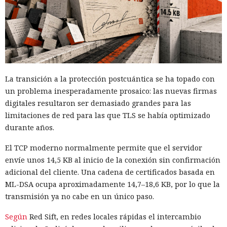
de la aplicación.
El consentimiento formal reduce el riesgo de conexión
oculta, pero no elimina la principal vulnerabilidad de la
construcción. La aplicación cargaba código desde un
servidor remoto, por lo que los propietarios de la
infraestructura podían cambiarlo sin actualizar la
La transición a la protección postcuántica se ha topado con
aplicación en el televisor. Según la estimación del
un problema inesperadamente prosaico: las nuevas firmas
investigador, una sola modificación en el servidor bastaría
digitales resultaron ser demasiado grandes para las
para activar el proxy simultáneamente en un gran número
limitaciones de red para las que TLS se había optimizado
de dispositivos instalados.
durante años.
En el peor escenario, cientos de millones de televisores
El TCP moderno normalmente permite que el servidor
podrían convertirse en una red distribuida para
envíe unos 14,5 KB al inicio de la conexión sin confirmación
retransmitir tráfico ajeno. Los dispositivos conectados
adicional del cliente. Una cadena de certificados basada en
servirían no solo para la recopilación masiva de
ML-DSA ocupa aproximadamente 14,7–18,6 KB, por lo que la
información, sino también para ataques, intrusiones o
transmisión ya no cabe en un único paso.
eludir bloqueos. Cualquier actividad parecería originarse en
un piso, una oficina u otro lugar cotidiano.
Según
Red Sift, en redes locales rápidas el intercambio