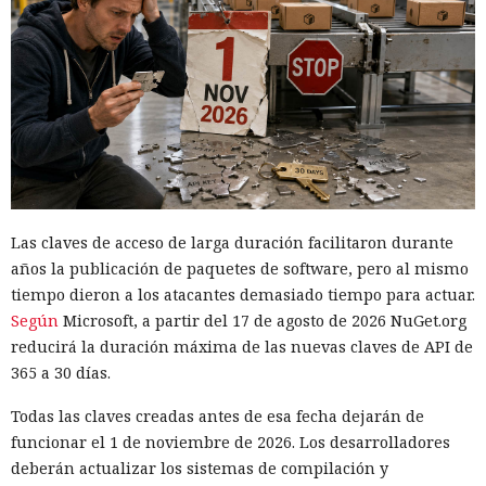
Ahora la empresa ha decidido ponerle fin.
Las claves de acceso de larga duración facilitaron durante
años la publicación de paquetes de software, pero al mismo
tiempo dieron a los atacantes demasiado tiempo para actuar.
Según
Microsoft, a partir del 17 de agosto de 2026 NuGet.org
reducirá la duración máxima de las nuevas claves de API de
Algunas aplicaciones para televisores Samsung pueden
utili
365 a 30 días.
zar en secreto
la conexión a internet doméstica del
Todas las claves creadas antes de esa fecha dejarán de
propietario para retransmitir el tráfico de terceros. El código
funcionar el 1 de noviembre de 2026. Los desarrolladores
se encontró en varias aplicaciones de la tienda oficial,
deberán actualizar los sistemas de compilación y
incluida la sencilla versión de Pac-Man, que la propia