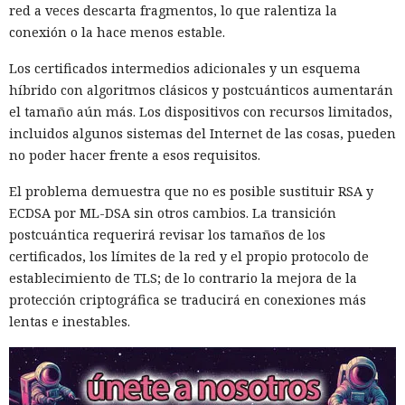
El dispositivo doméstico, en consecuencia, puede participar
red a veces descarta fragmentos, lo que ralentiza la
en actividad dudosa sin mostrar señales claras en la
conexión o la hace menos estable.
pantalla.
Los certificados intermedios adicionales y un esquema
Para el análisis, el especialista obtuvo acceso completo a la
híbrido con algoritmos clásicos y postcuánticos aumentarán
parte de software del televisor Samsung y comenzó a
el tamaño aún más. Los dispositivos con recursos limitados,
registrar todas las conexiones entrantes y salientes. Ese
incluidos algunos sistemas del Internet de las cosas, pueden
nivel de acceso permitió ver qué aplicaciones se
no poder hacer frente a esos requisitos.
comunicaban con servidores externos y qué componentes
El problema demuestra que no es posible sustituir RSA y
transmitían tráfico por la conexión doméstica.
ECDSA por ML-DSA sin otros cambios. La transición
La actividad observada apuntaba a la recopilación masiva de
postcuántica requerirá revisar los tamaños de los
perfiles de LinkedIn y materiales para entrenar inteligencia
certificados, los límites de la red y el propio protocolo de
artificial. El investigador veía solo una pequeña parte del
establecimiento de TLS; de lo contrario la mejora de la
tráfico que pasaba por la red de Bright Data, por lo que no
protección criptográfica se traducirá en conexiones más
pudo determinar la lista completa de clientes ni las tareas.
lentas e inestables.
Bright Data afirmó que verifica la identidad de los clientes y
vigila la red para impedir abusos. La compañía no reveló
qué proporción de clientes bloquea por incumplimientos,