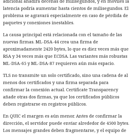
adicional añadirá decenas de milisegundos, y en móviles la
Los proxy residenciales en sí no están prohibidos. Se usan
latencia podría aumentar hasta cientos de milisegundos. El
para acceder a recursos bloqueados, comprobar sitios desde
problema se agravará especialmente en caso de pérdida de
distintos países, analizar precios y recopilar datos abiertos.
paquetes y conexiones inestables.
Empresas que entrenan modelos de inteligencia artificial
también emplean ese tipo de redes para descargar
La causa principal está relacionada con el tamaño de las
materiales de múltiples fuentes a la vez.
nuevas firmas. ML-DSA-44 crea una firma de
aproximadamente 2420 bytes, lo que es diez veces más que
La misma infraestructura resulta conveniente para actores
RSA y 34 veces más que ECDSA. Las variantes más robustas
malintencionados. Un atacante puede ocultar su ubicación
ML-DSA-65 y ML-DSA-87 requieren aún más espacio.
real, dirigir solicitudes a través de una IP doméstica y eludir
sistemas que bloquean servidores, VPN o redes maliciosas
TLS no transmite un solo certificado, sino una cadena de al
conocidas. La protección corporativa, en esos casos, ve una
menos dos certificados y una firma separada para
conexión desde un proveedor residencial y no siempre
confirmar la conexión actual. Certificate Transparency
reconoce el ataque.
añade otras dos firmas, ya que los certificados públicos
deben registrarse en registros públicos.
Comprobar el contenido del tráfico también es difícil. La
mayoría de las conexiones modernas están cifradas, por lo
En QUIC el margen es aún menor. Antes de confirmar la
que el propietario del televisor u operador de la red percibe
dirección, el servidor puede enviar alrededor de 4500 bytes.
el intercambio de datos, pero no puede leer las solicitudes.
Los mensajes grandes deben fragmentarse, y el equipo de