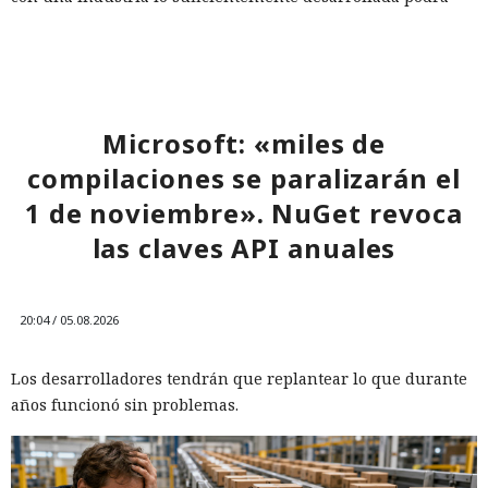
oscurecer la estrella, mover el planeta, sustituir la luz solar
por iluminación artificial y transformar gradualmente el
Sistema Solar en un enorme sistema de soporte vital. Pero
para ello, por supuesto, hará falta un esfuerzo
extraordinario...
Microsoft: «miles de
compilaciones se paralizarán el
1 de noviembre». NuGet revoca
las claves API anuales
Mientras veías una película, tu
televisor Samsung pudo haber
20:04 / 05.08.2026
estado canalizando durante
horas tráfico ajeno por tu red
Los desarrolladores tendrán que replantear lo que durante
doméstica.
años funcionó sin problemas.
17:36 / 05.08.2026