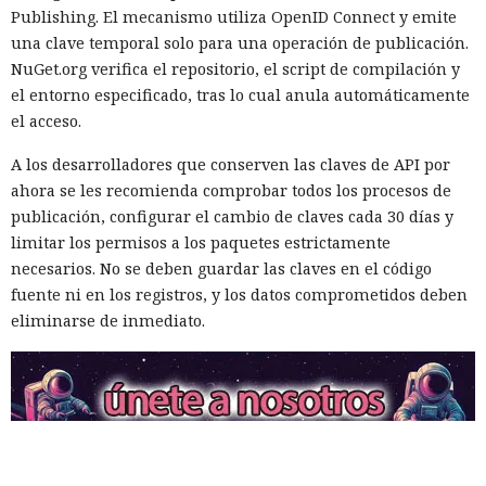
revelan su contenido con medios habituales.
Publishing. El mecanismo utiliza OpenID Connect y emite
una clave temporal solo para una operación de publicación.
El problema fue detectado por especialistas de la empresa
NuGet.org verifica el repositorio, el script de compilación y
noruega Mnemonic. La investigación mostró que la tienda
el entorno especificado, tras lo cual anula automáticamente
de Samsung permite publicar aplicaciones primitivas que
el acceso.
consisten en unas pocas líneas de código y cargan el
contenido principal desde un sitio externo. Los revisores
A los desarrolladores que conserven las claves de API por
solo ven una pequeña envoltura, pero no siempre analizan
ahora se les recomienda comprobar todos los procesos de
todo lo que el servidor enviará al televisor tras el
publicación, configurar el cambio de claves cada 30 días y
lanzamiento.
limitar los permisos a los paquetes estrictamente
necesarios. No se deben guardar las claves en el código
Ese diseño de aplicación permite al desarrollador cambiar
fuente ni en los registros, y los datos comprometidos deben
su comportamiento después de la revisión y publicación. El
eliminarse de inmediato.
servidor puede reemplazar el juego, el módulo publicitario
o el componente de red sin publicar una nueva versión en
la tienda. Por eso, el código que pasó la moderación puede
diferir notablemente del programa que realmente se
ejecuta en el televisor del usuario.
Uno de los ejemplos hallados se disfrazaba de Pac-Man.