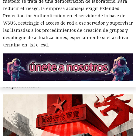
método; se trata de una demostración de laboratorio. Para
reducir el riesgo, la empresa aconseja exigir Extended
Inspecciones que forzarán su
Protection for Authentication en el servidor de la base de
salida del mercado: China toma
WSUS, restringir el acceso de red a ese servidor y supervisar
las llamadas a los procedimientos de creación de grupos y
represalias contra EE. UU. a
despliegue de actualizaciones, especialmente si el archivo
través de Palo Alto Networks
termina en .txt o .esd.
12:43 / 07.08.2026
Otra corporación corre el riesgo de repetir la triste suerte de
sus predecesoras.