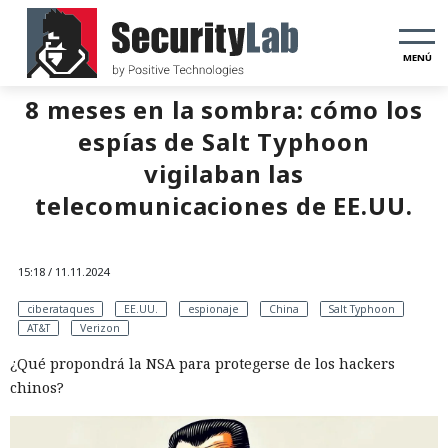
MENÚ
8 meses en la sombra: cómo los
espías de Salt Typhoon
vigilaban las
telecomunicaciones de EE.UU.
15:18 / 11.11.2024
ciberataques
EE.UU.
espionaje
China
Salt Typhoon
AT&T
Verizon
¿Qué propondrá la NSA para protegerse de los hackers
chinos?