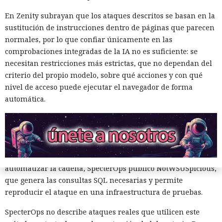
El principal obstáculo fue la verificación de la firma digital.
En Zenity subrayan que los ataques descritos se basan en la
WSUS rechazó aceptar un ejecutable sin firma; sin
sustitución de instrucciones dentro de páginas que parecen
embargo, el análisis de
normales, por lo que confiar únicamente en las
Microsoft.UpdateServices.ContentSyncAgent.dll reveló una
comprobaciones integradas de la IA no es suficiente: se
excepción en la lógica de comprobación. Para archivos con
necesitan restricciones más estrictas, que no dependan del
la extensión .txt o .esd la verificación del certificado se
criterio del propio modelo, sobre qué acciones y con qué
omite. En el laboratorio renombraron la carga maliciosa
nivel de acceso puede ejecutar el navegador de forma
como Ghost.txt, y WSUS aceptó el archivo.
automática.
Tras el lanzamiento manual de la actualización, la estación
de trabajo de prueba instaló la carga y se conectó con éxito
al servidor de control. Con la política de descarga e
instalación automática de actualizaciones activada, ese
mismo escenario puede ocurrir sin acción del usuario. Para
automatizar la cadena, SpecterOps publicó NotWSUSpicious,
que genera las consultas SQL necesarias y permite
reproducir el ataque en una infraestructura de pruebas.
SpecterOps no describe ataques reales que utilicen este