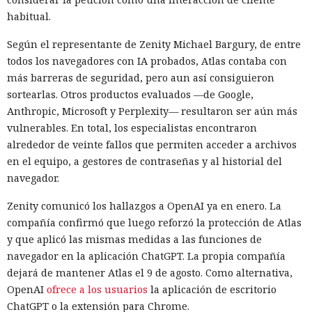
seleccionado a través del mecanismo estándar de WSUS
habitual.
dentro de la red.
Según el representante de Zenity Michael Bargury, de entre
El ataque funciona si WSUS almacena la base SUSDB en un
todos los navegadores con IA probados, Atlas contaba con
servidor Microsoft SQL independiente y no se requiere
más barreras de seguridad, pero aun así consiguieron
Extended Protection for Authentication para la
sortearlas. Otros productos evaluados —de Google,
autenticación. El investigador forzó a la cuenta de equipo de
Anthropic, Microsoft y Perplexity— resultaron ser aún más
WSUS a realizar la autenticación NTLM a través de un
vulnerables. En total, los especialistas encontraron
sistema controlado, la redirigió al servidor SQL y obtuvo
alrededor de veinte fallos que permiten acceder a archivos
una sesión en nombre del propio WSUS. La cuenta disponía
en el equipo, a gestores de contraseñas y al historial del
de privilegios suficientes para operar con SUSDB.
navegador.
El acceso a la base era limitado, pero al rol de WSUS se le
Zenity comunicó los hallazgos a OpenAI ya en enero. La
permitía ejecutar procedimientos almacenados. A través de
compañía confirmó que luego reforzó la protección de Atlas
ellos se pudo crear una actualización propia, indicar la
y que aplicó las mismas medidas a las funciones de
dirección del archivo, crear un grupo separado y añadir a
navegador en la aplicación ChatGPT. La propia compañía
ese grupo el equipo concreto. Este enfoque permite dirigir
dejará de mantener Atlas el 9 de agosto. Como alternativa,
la actualización falsa no a toda la red, sino a un sistema
OpenAI
ofrece a los usuarios
la aplicación de escritorio
seleccionado, y luego aprobar su instalación.
ChatGPT o la extensión para Chrome.