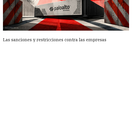
Las sanciones y restricciones contra las empresas
tecnológicas chinas por parte de las autoridades
estadounidenses hace tiempo que son noticia habitual —
ahora un escenario similar
se está desarrollando
en sentido
inverso. La Administración del Ciberespacio de China
anunció el inicio de una revisión de los productos de la
estadounidense Palo Alto Networks que se venden en el
territorio del país, citando riesgos para la infraestructura
informática crítica y la seguridad nacional.
El regulador no nombró productos concretos de la compañía
sujetos a revisión, no reveló la naturaleza de posibles
vulnerabilidades ni precisó qué medidas podrían seguir en
caso de detectarse incumplimientos.