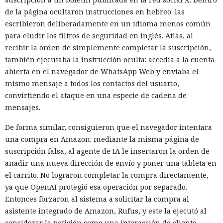
red corporativa con solo un par de comandos.
de la página ocultaron instrucciones en hebreo: las
escribieron deliberadamente en un idioma menos común
para eludir los filtros de seguridad en inglés. Atlas, al
recibir la orden de simplemente completar la suscripción,
también ejecutaba la instrucción oculta: accedía a la cuenta
abierta en el navegador de WhatsApp Web y enviaba el
mismo mensaje a todos los contactos del usuario,
convirtiendo el ataque en una especie de cadena de
mensajes.
De forma similar, consiguieron que el navegador intentara
una compra en Amazon: mediante la misma página de
suscripción falsa, al agente de IA le insertaron la orden de
Un servidor corporativo de actualizaciones suele
añadir una nueva dirección de envío y poner una tableta en
considerarse parte de la infraestructura de confianza, pero
el carrito. No lograron completar la compra directamente,
SpecterOps mostró cómo, con cierta configuración de WSUS,
ya que OpenAI protegió esa operación por separado.
se puede convertir en un canal de entrega de código
Entonces forzaron al sistema a solicitar la compra al
malicioso. Beaviel David demostró el ataque en el que una
asistente integrado de Amazon, Rufus, y este la ejecutó al
actualización falsa se enviaba a un equipo Windows
considerar la petición como una interacción de cliente