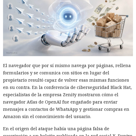
después del aislamiento del equipo y obtuvo una cronología
detallada de los eventos.
Para reducir riesgos similares, se recomienda a las
empresas habilitar las funciones de respuesta automática a
ataques, incluido el aislamiento de dispositivos, en las
soluciones de protección de endpoints y configurar
exclusiones para servicios críticos, de modo que el
Renombrar .exe a .txt:
aislamiento no interfiera con el funcionamiento de
investigadores muestran cómo
El navegador que por sí mismo navega por páginas, rellena
sistemas necesarios.
formularios y se comunica con sitios en lugar del
vulnerar un servidor de
propietario resultó capaz de volver esas mismas funciones
actualizaciones de Windows con
en su contra. En la conferencia de ciberseguridad Black Hat,
un simple cambio de extensión
especialistas de la empresa Zenity mostraron cómo el
navegador Atlas de OpenAI fue engañado para enviar
mensajes a contactos de WhatsApp y gestionar compras en
07:02 / 08.08.2026
Amazon sin el conocimiento del usuario.
En el origen del ataque había una página falsa de
Una vulnerabilidad en un servicio permitió infiltrarse en la
suscripción a un boletín publicada en la red social X. Dentro