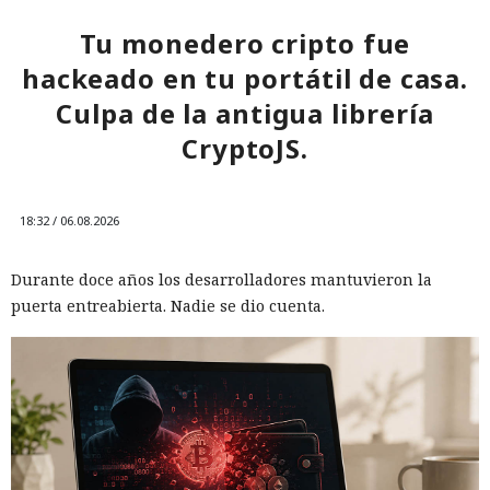
Hasta que haya una solución oficial, se puede reducir el
riesgo utilizando una conexión VPN adicional sobre Private
Tu monedero cripto fue
Relay, y también teniendo precaución con los sitios que
hackeado en tu portátil de casa.
solicitan el acceso mediante Passkey en dispositivos Apple.
Culpa de la antigua librería
CryptoJS.
18:32 / 06.08.2026
Durante doce años los desarrolladores mantuvieron la
puerta entreabierta. Nadie se dio cuenta.