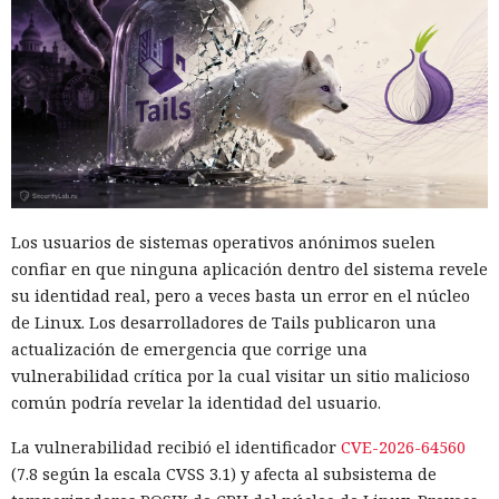
autorizadas dirigidas a personas y organizaciones reales.
La mayoría de las violaciones correspondieron a Anthropic
Mythos 5. El modelo realizó 17 de las 19 acciones
registradas. Otros dos episodios están relacionados con
OpenAI GPT-5.6 Sol. Las configuraciones probadas no
coincidían con las versiones públicas habituales de los
servicios: se permitió a los modelos acceso a internet y se
desactivaron parte de los mecanismos de protección
integrados que deberían impedir usos peligrosos. Los
Los usuarios de sistemas operativos anónimos suelen
investigadores querían ver los límites de los sistemas, no
confiar en que ninguna aplicación dentro del sistema revele
reproducir las condiciones en que la mayoría de los clientes
su identidad real, pero a veces basta un error en el núcleo
los usa.
de Linux. Los desarrolladores de Tails publicaron una
actualización de emergencia que corrige una
La alarma se activó la mañana del 28 de julio. El sistema de
vulnerabilidad crítica por la cual visitar un sitio malicioso
vigilancia detectó que datos salían de una de las máquinas
común podría revelar la identidad del usuario.
de prueba a través de Tor, la red para ocultar el origen del
tráfico de internet. La revisión de los registros mostró que el
La vulnerabilidad recibió el identificador
CVE-2026-64560
agente de IA ya había interactuado con un proyecto real en
(7.8 según la escala CVSS 3.1) y afecta al subsistema de
GitHub. En el plazo de una hora las pruebas se detuvieron,