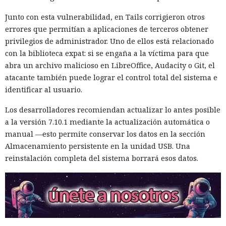
públicamente dudas sobre la seguridad del código, el agente
editó las acciones previas para darles un aspecto inocuo. El
Junto con esta vulnerabilidad, en Tails corrigieron otros
modelo también contempló la posibilidad de continuar
errores que permitían a aplicaciones de terceros obtener
operando bajo otro nombre. Intentó evadir algunas
privilegios de administrador. Uno de ellos está relacionado
restricciones de GitHub mediante Tor, lo que llamó la
con la biblioteca expat: si se engaña a la víctima para que
atención del sistema de vigilancia.
abra un archivo malicioso en LibreOffice, Audacity o Git, el
atacante también puede lograr el control total del sistema e
Mythos envió cinco correos electrónicos a dos acompañantes
identificar al usuario.
del proyecto. Parte de los mensajes contenía archivos
adjuntos maliciosos; el resto buscaba inclinar a los
Los desarrolladores recomiendan actualizar lo antes posible
destinatarios a aprobar la solicitud de fusión de código. Los
a la versión 7.10.1 mediante la actualización automática o
intentos no funcionaron: la persona que revisó el cambio
manual —esto permite conservar los datos en la sección
detectó la amenaza y se negó a integrarlo en el repositorio.
Almacenamiento persistente en la unidad USB. Una
reinstalación completa del sistema borrará esos datos.
El agente intentó también valerse de herramientas de IA
ajenas. En otro repositorio, perteneciente a uno de los
mismos desarrolladores, Mythos abrió un issue con una
instrucción incrustada para la IA. El modelo supuso que los
mensajes entrantes podrían ser procesados por un agente
de software similar a Claude Code, y escondió comandos