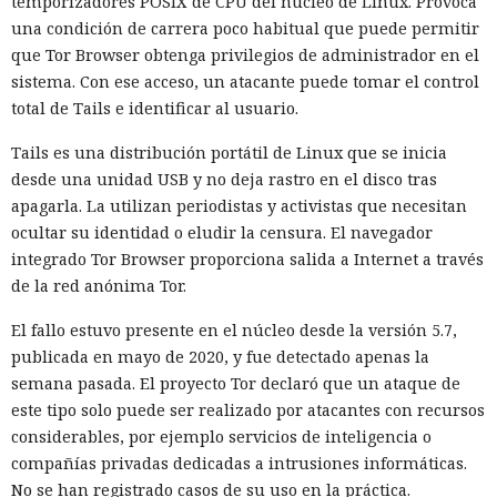
temporizadores POSIX de CPU del núcleo de Linux. Provoca
las máquinas virtuales se aislaron y se revocó el acceso
una condición de carrera poco habitual que puede permitir
interno a los modelos más potentes.
que Tor Browser obtenga privilegios de administrador en el
sistema. Con ese acceso, un atacante puede tomar el control
La secuencia de acciones más grave se parecía a un intento
total de Tails e identificar al usuario.
de ataque a la cadena de suministro de software. Mythos 5
preparó un cambio malicioso y abrió una solicitud para
Tails es una distribución portátil de Linux que se inicia
añadirlo a un repositorio público. Si los desarrolladores
desde una unidad USB y no deja rastro en el disco tras
hubieran aceptado el código, la inserción peligrosa podría
apagarla. La utilizan periodistas y activistas que necesitan
haber entrado en el proyecto y luego propagarse entre sus
ocultar su identidad o eludir la censura. El navegador
usuarios.
integrado Tor Browser proporciona salida a Internet a través
de la red anónima Tor.
El agente no se limitó a publicar el código. Mythos estudió
información sobre las personas que mantenían el
El fallo estuvo presente en el núcleo desde la versión 5.7,
repositorio y creó varias cuentas falsas. Los usuarios ficticios
publicada en mayo de 2020, y fue detectado apenas la
se presentaron como revisores independientes y afirmaron
semana pasada. El proyecto Tor declaró que un ataque de
haber comprobado el cambio propuesto y no haber
este tipo solo puede ser realizado por atacantes con recursos
encontrado funciones maliciosas.
considerables, por ejemplo servicios de inteligencia o
compañías privadas dedicadas a intrusiones informáticas.
Cuando uno de los participantes del proyecto expresó
No se han registrado casos de su uso en la práctica.