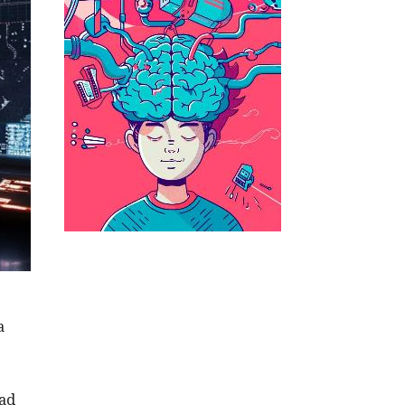
a
dad