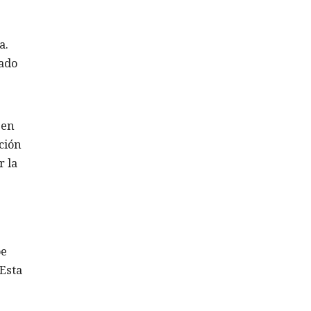
a.
tado
 en
ción
r la
be
Esta