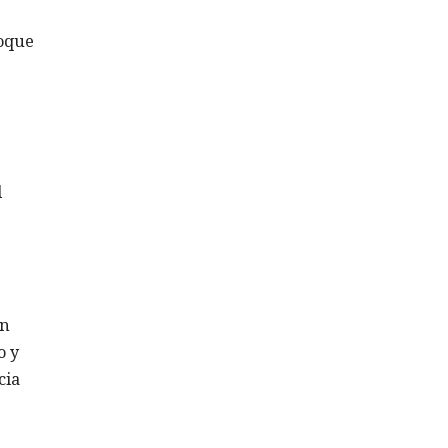
foque
l
en
o y
cia