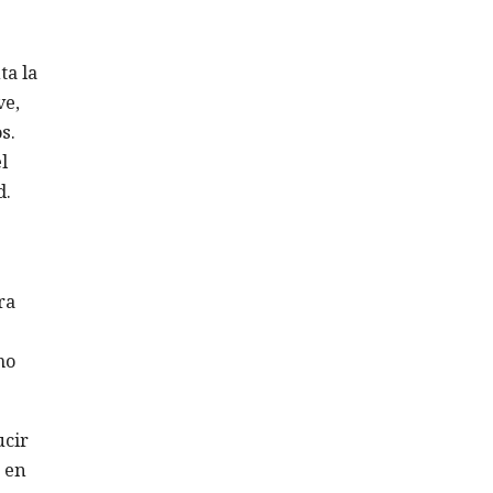
ta la
ve,
s.
l
d.
ra
mo
ucir
 en