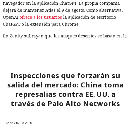
navegador en la aplicación ChatGPT. La propia compañía
dejará de mantener Atlas el 9 de agosto. Como alternativa,
OpenAI
ofrece a los usuarios
la aplicación de escritorio
ChatGPT o la extensión para Chrome.
En Zenity subrayan que los ataques descritos se basan en la
sustitución de instrucciones dentro de páginas que parecen
normales, por lo que confiar únicamente en las
comprobaciones integradas de la IA no es suficiente: se
necesitan restricciones más estrictas, que no dependan del
criterio del propio modelo, sobre qué acciones y con qué
Inspecciones que forzarán su
nivel de acceso puede ejecutar el navegador de forma
salida del mercado: China toma
automática.
represalias contra EE. UU. a
través de Palo Alto Networks
12:43 / 07.08.2026