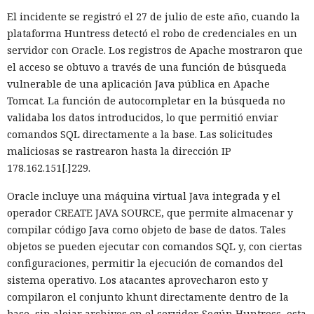
2022 sustituye progresivamente a Webpack en el proyecto.
El incidente se registró el 27 de julio de este año, cuando la
En la nueva versión están activados por defecto el caché en
plataforma Huntress detectó el robo de credenciales en un
disco y el desplazamiento de datos no utilizados a disco. Una
servidor con Oracle. Los registros de Apache mostraron que
instancia con 50 rutas (páginas separadas) ahora consume
el acceso se obtuvo a través de una función de búsqueda
alrededor de 840 megabytes en lugar de los anteriores 4,6
vulnerable de una aplicación Java pública en Apache
gigabytes — un ahorro de aproximadamente el 82%.
Tomcat. La función de autocompletar en la búsqueda no
El caché en disco, probado ya en la versión 16.1, lee el caché
validaba los datos introducidos, lo que permitió enviar
guardado antes de la compilación y recompila solo los
comandos SQL directamente a la base. Las solicitudes
fragmentos de código que han cambiado. Según pruebas de
maliciosas se rastrearon hasta la dirección IP
Vercel, una compilación de un proyecto que antes tardaba
178.162.151[.]229.
21 segundos ahora se completa en 9,2 segundos — una
Oracle incluye una máquina virtual Java integrada y el
aceleración de 2,3 veces. El desplazamiento de memoria,
operador CREATE JAVA SOURCE, que permite almacenar y
activado por defecto en modo de desarrollo, mueve los datos
compilar código Java como objeto de base de datos. Tales
no solicitados al disco cuando se aproxima al umbral de
objetos se pueden ejecutar con comandos SQL y, con ciertas
carga y los vuelve a cargar cuando es necesario.
configuraciones, permitir la ejecución de comandos del
En modo experimental está disponible un nuevo
sistema operativo. Los atacantes aprovecharon esto y
compilador de React escrito en Rust, integrado directamente
compilaron el conjunto khunt directamente dentro de la
en Turbopack. Evita la configuración manual de la
memoiza
base, sin alojar archivos en el servidor. Según Huntress, esta