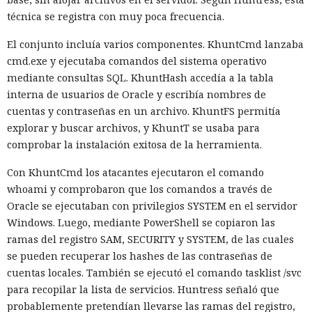
ción
que antes requería pasar el código por el
transpilador
técnica se registra con muy poca frecuencia.
Babel, y es capaz de reducir el tiempo de compilación en un
El conjunto incluía varios componentes. KhuntCmd lanzaba
34% en arranque en frío y en un 46% en recompilación.
cmd.exe y ejecutaba comandos del sistema operativo
La mejora de rendimiento también afectó a la ejecución del
mediante consultas SQL. KhuntHash accedía a la tabla
código. El paso a TypeScript versión 7, reescrito en Go, según
interna de usuarios de Oracle y escribía nombres de
la estimación del equipo de Next.js acelera el
cuentas y contraseñas en un archivo. KhuntFS permitía
funcionamiento aproximadamente diez veces. En el
explorar y buscar archivos, y KhuntT se usaba para
servidor, renunciar a la conversión de los web streams a
comprobar la instalación exitosa de la herramienta.
favor de los streams nativos de Node.js en toda la capa de
Con KhuntCmd los atacantes ejecutaron el comando
renderizado permite procesar un 22% más de solicitudes
whoami y comprobaron que los comandos a través de
sin cambiar el código de las aplicaciones.
Oracle se ejecutaban con privilegios SYSTEM en el servidor
Entre otras novedades figuran la unificación de la carga útil
Windows. Luego, mediante PowerShell se copiaron las
para reducir el número de solicitudes de precarga, un
ramas del registro SAM, SECURITY y SYSTEM, de las cuales
mejor caché de archivos estáticos, la herramienta de
se pueden recuperar los hashes de las contraseñas de
depuración Instant Navigations, que muestra los
cuentas locales. También se ejecutó el comando tasklist /svc
componentes lentos, documentación con soporte de
para recopilar la lista de servicios. Huntress señaló que
versiones para agentes de IA, límites propios de manejo de
probablemente pretendían llevarse las ramas del registro,