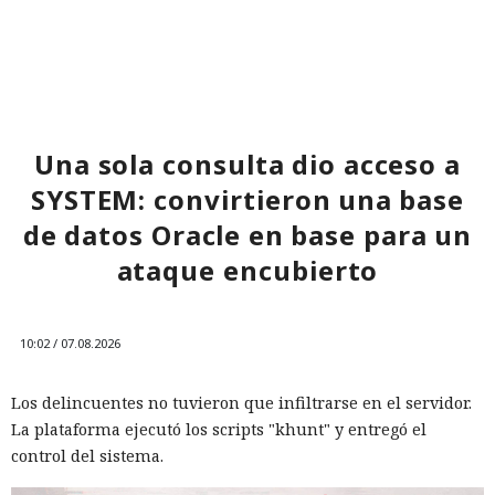
Era demasiado pronto para dar
por muerto a Next.js: la versión
16.3 pulveriza los récords de
Una sola consulta dio acceso a
rendimiento.
SYSTEM: convirtieron una base
de datos Oracle en base para un
ataque encubierto
12:01 / 07.08.2026
Ingenieros reducen en un 90% el consumo de memoria
10:02 / 07.08.2026
RAM y aceleran la compilación 2,3 veces.
Los delincuentes no tuvieron que infiltrarse en el servidor.
La plataforma ejecutó los scripts "khunt" y entregó el
control del sistema.