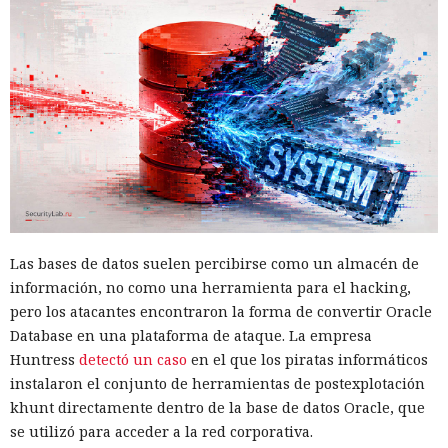
Los desarrolladores, que durante años soportaron fallos
repentinos de Node.js al compilar aplicaciones complejas,
pudieron respirar más tranquilos: salió una nueva versión
del framework de JavaScript Next.js, que promete librarlos
Las bases de datos suelen percibirse como un almacén de
del conocido mensaje «FATAL ERROR». El equipo de Next.js
p
información, no como una herramienta para el hacking,
resentó
la versión 16.3 — la primera actualización
pero los atacantes encontraron la forma de convertir Oracle
importante desde octubre de 2025, que reduce el consumo
Database en una plataforma de ataque. La empresa
de memoria RAM en desarrollo hasta un 90% y, además,
Huntress
detectó un caso
en el que los piratas informáticos
acelera el renderizado y el funcionamiento en general.
instalaron el conjunto de herramientas de postexplotación
La contribución principal a la economía de memoria la
khunt directamente dentro de la base de datos Oracle, que
aporta el empaquetador integrado Turbopack, que desde
se utilizó para acceder a la red corporativa.