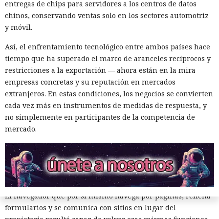
entregas de chips para servidores a los centros de datos
13:36 / 07.08.2026
chinos, conservando ventas solo en los sectores automotriz
y móvil.
Un comando oculto en hebreo eludió la seguridad de Atlas y
Así, el enfrentamiento tecnológico entre ambos países hace
otros navegadores con IA.
tiempo que ha superado el marco de aranceles recíprocos y
restricciones a la exportación — ahora están en la mira
empresas concretas y su reputación en mercados
extranjeros. En estas condiciones, los negocios se convierten
cada vez más en instrumentos de medidas de respuesta, y
no simplemente en participantes de la competencia de
mercado.
El navegador que por sí mismo navega por páginas, rellena
formularios y se comunica con sitios en lugar del