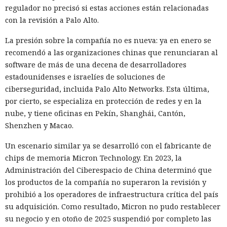
instalación automática de actualizaciones activada, ese
regulador no precisó si estas acciones están relacionadas
mismo escenario puede ocurrir sin acción del usuario. Para
con la revisión a Palo Alto.
automatizar la cadena, SpecterOps publicó NotWSUSpicious,
que genera las consultas SQL necesarias y permite
La presión sobre la compañía no es nueva: ya en enero se
reproducir el ataque en una infraestructura de pruebas.
recomendó a las organizaciones chinas que renunciaran al
software de más de una decena de desarrolladores
SpecterOps no describe ataques reales que utilicen este
estadounidenses e israelíes de soluciones de
método; se trata de una demostración de laboratorio. Para
ciberseguridad, incluida Palo Alto Networks. Esta última,
reducir el riesgo, la empresa aconseja exigir Extended
por cierto, se especializa en protección de redes y en la
Protection for Authentication en el servidor de la base de
nube, y tiene oficinas en Pekín, Shanghái, Cantón,
WSUS, restringir el acceso de red a ese servidor y supervisar
Shenzhen y Macao.
las llamadas a los procedimientos de creación de grupos y
¿Dejaste que un agente de IA se
despliegue de actualizaciones, especialmente si el archivo
Un escenario similar ya se desarrolló con el fabricante de
encargara de tu rutina diaria?
termina en .txt o .esd.
chips de memoria Micron Technology. En 2023, la
Ya vació tus cuentas comprando
Administración del Ciberespacio de China determinó que
los productos de la compañía no superaron la revisión y
en marketplaces y mandó spam
prohibió a los operadores de infraestructura crítica del país
a todos tus contactos
su adquisición. Como resultado, Micron no pudo restablecer
su negocio y en otoño de 2025 suspendió por completo las