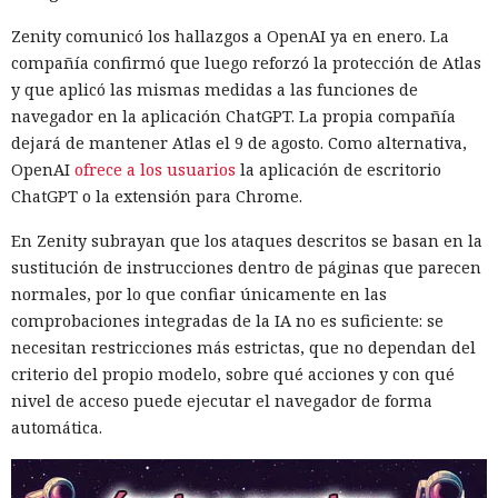
aporta el empaquetador integrado Turbopack, que desde
Zenity comunicó los hallazgos a OpenAI ya en enero. La
2022 sustituye progresivamente a Webpack en el proyecto.
compañía confirmó que luego reforzó la protección de Atlas
En la nueva versión están activados por defecto el caché en
y que aplicó las mismas medidas a las funciones de
disco y el desplazamiento de datos no utilizados a disco. Una
navegador en la aplicación ChatGPT. La propia compañía
instancia con 50 rutas (páginas separadas) ahora consume
dejará de mantener Atlas el 9 de agosto. Como alternativa,
alrededor de 840 megabytes en lugar de los anteriores 4,6
OpenAI
ofrece a los usuarios
la aplicación de escritorio
gigabytes — un ahorro de aproximadamente el 82%.
ChatGPT o la extensión para Chrome.
El caché en disco, probado ya en la versión 16.1, lee el caché
En Zenity subrayan que los ataques descritos se basan en la
guardado antes de la compilación y recompila solo los
sustitución de instrucciones dentro de páginas que parecen
fragmentos de código que han cambiado. Según pruebas de
normales, por lo que confiar únicamente en las
Vercel, una compilación de un proyecto que antes tardaba
comprobaciones integradas de la IA no es suficiente: se
21 segundos ahora se completa en 9,2 segundos — una
necesitan restricciones más estrictas, que no dependan del
aceleración de 2,3 veces. El desplazamiento de memoria,
criterio del propio modelo, sobre qué acciones y con qué
activado por defecto en modo de desarrollo, mueve los datos
nivel de acceso puede ejecutar el navegador de forma
no solicitados al disco cuando se aproxima al umbral de
automática.
carga y los vuelve a cargar cuando es necesario.
En modo experimental está disponible un nuevo