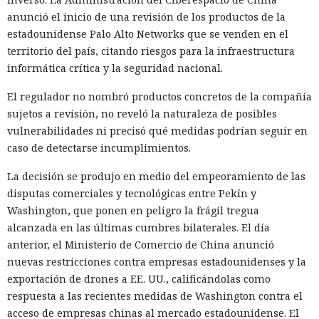
permitía ejecutar procedimientos almacenados. A través de
anunció el inicio de una revisión de los productos de la
ellos se pudo crear una actualización propia, indicar la
estadounidense Palo Alto Networks que se venden en el
dirección del archivo, crear un grupo separado y añadir a
territorio del país, citando riesgos para la infraestructura
ese grupo el equipo concreto. Este enfoque permite dirigir
informática crítica y la seguridad nacional.
la actualización falsa no a toda la red, sino a un sistema
seleccionado, y luego aprobar su instalación.
El regulador no nombró productos concretos de la compañía
sujetos a revisión, no reveló la naturaleza de posibles
El principal obstáculo fue la verificación de la firma digital.
vulnerabilidades ni precisó qué medidas podrían seguir en
WSUS rechazó aceptar un ejecutable sin firma; sin
caso de detectarse incumplimientos.
embargo, el análisis de
Microsoft.UpdateServices.ContentSyncAgent.dll reveló una
La decisión se produjo en medio del empeoramiento de las
excepción en la lógica de comprobación. Para archivos con
disputas comerciales y tecnológicas entre Pekín y
la extensión .txt o .esd la verificación del certificado se
Washington, que ponen en peligro la frágil tregua
omite. En el laboratorio renombraron la carga maliciosa
alcanzada en las últimas cumbres bilaterales. El día
como Ghost.txt, y WSUS aceptó el archivo.
anterior, el Ministerio de Comercio de China anunció
nuevas restricciones contra empresas estadounidenses y la
Tras el lanzamiento manual de la actualización, la estación
exportación de drones a EE. UU., calificándolas como
de trabajo de prueba instaló la carga y se conectó con éxito
respuesta a las recientes medidas de Washington contra el
al servidor de control. Con la política de descarga e
acceso de empresas chinas al mercado estadounidense. El