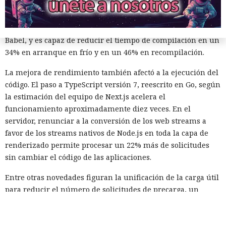
compilador de React escrito en Rust, integrado directamente
en Turbopack. Evita la configuración manual de la
memoiza
ción
que antes requería pasar el código por el
transpilador
Babel, y es capaz de reducir el tiempo de compilación en un
34% en arranque en frío y en un 46% en recompilación.
La mejora de rendimiento también afectó a la ejecución del
código. El paso a TypeScript versión 7, reescrito en Go, según
la estimación del equipo de Next.js acelera el
funcionamiento aproximadamente diez veces. En el
servidor, renunciar a la conversión de los web streams a
favor de los streams nativos de Node.js en toda la capa de
renderizado permite procesar un 22% más de solicitudes
sin cambiar el código de las aplicaciones.
Entre otras novedades figuran la unificación de la carga útil
para reducir el número de solicitudes de precarga, un
mejor caché de archivos estáticos, la herramienta de
depuración Instant Navigations, que muestra los
componentes lentos, documentación con soporte de