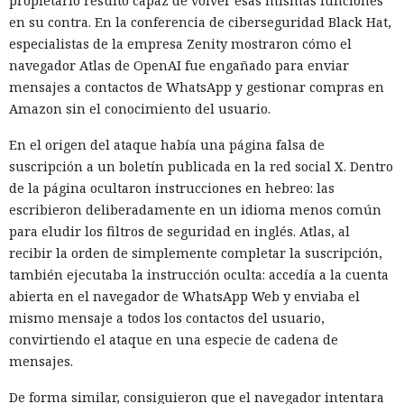
propietario resultó capaz de volver esas mismas funciones
en su contra. En la conferencia de ciberseguridad Black Hat,
especialistas de la empresa Zenity mostraron cómo el
navegador Atlas de OpenAI fue engañado para enviar
mensajes a contactos de WhatsApp y gestionar compras en
Era demasiado pronto para dar
Amazon sin el conocimiento del usuario.
por muerto a Next.js: la versión
En el origen del ataque había una página falsa de
16.3 pulveriza los récords de
suscripción a un boletín publicada en la red social X. Dentro
rendimiento.
de la página ocultaron instrucciones en hebreo: las
escribieron deliberadamente en un idioma menos común
para eludir los filtros de seguridad en inglés. Atlas, al
12:01 / 07.08.2026
recibir la orden de simplemente completar la suscripción,
también ejecutaba la instrucción oculta: accedía a la cuenta
abierta en el navegador de WhatsApp Web y enviaba el
Ingenieros reducen en un 90% el consumo de memoria
mismo mensaje a todos los contactos del usuario,
RAM y aceleran la compilación 2,3 veces.
convirtiendo el ataque en una especie de cadena de
mensajes.
De forma similar, consiguieron que el navegador intentara