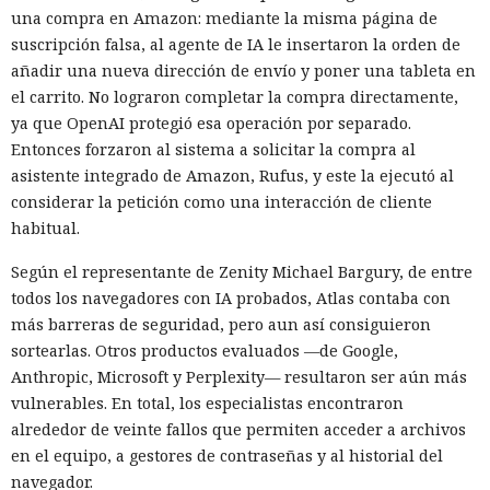
una compra en Amazon: mediante la misma página de
suscripción falsa, al agente de IA le insertaron la orden de
añadir una nueva dirección de envío y poner una tableta en
el carrito. No lograron completar la compra directamente,
ya que OpenAI protegió esa operación por separado.
Entonces forzaron al sistema a solicitar la compra al
asistente integrado de Amazon, Rufus, y este la ejecutó al
considerar la petición como una interacción de cliente
Los desarrolladores, que durante años soportaron fallos
habitual.
repentinos de Node.js al compilar aplicaciones complejas,
Según el representante de Zenity Michael Bargury, de entre
pudieron respirar más tranquilos: salió una nueva versión
todos los navegadores con IA probados, Atlas contaba con
del framework de JavaScript Next.js, que promete librarlos
más barreras de seguridad, pero aun así consiguieron
del conocido mensaje «FATAL ERROR». El equipo de Next.js
p
sortearlas. Otros productos evaluados —de Google,
resentó
la versión 16.3 — la primera actualización
Anthropic, Microsoft y Perplexity— resultaron ser aún más
importante desde octubre de 2025, que reduce el consumo
vulnerables. En total, los especialistas encontraron
de memoria RAM en desarrollo hasta un 90% y, además,
alrededor de veinte fallos que permiten acceder a archivos
acelera el renderizado y el funcionamiento en general.
en el equipo, a gestores de contraseñas y al historial del
La contribución principal a la economía de memoria la
navegador.