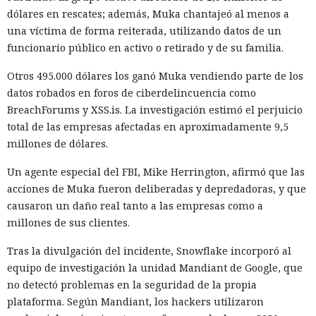
dólares en rescates; además, Muka chantajeó al menos a
alrededor de 840 megabytes en lugar de los anteriores 4,6
una víctima de forma reiterada, utilizando datos de un
gigabytes — un ahorro de aproximadamente el 82%.
funcionario público en activo o retirado y de su familia.
El caché en disco, probado ya en la versión 16.1, lee el caché
Otros 495.000 dólares los ganó Muka vendiendo parte de los
guardado antes de la compilación y recompila solo los
datos robados en foros de ciberdelincuencia como
fragmentos de código que han cambiado. Según pruebas de
BreachForums y XSS.is. La investigación estimó el perjuicio
Vercel, una compilación de un proyecto que antes tardaba
total de las empresas afectadas en aproximadamente 9,5
21 segundos ahora se completa en 9,2 segundos — una
millones de dólares.
aceleración de 2,3 veces. El desplazamiento de memoria,
activado por defecto en modo de desarrollo, mueve los datos
Un agente especial del FBI, Mike Herrington, afirmó que las
no solicitados al disco cuando se aproxima al umbral de
acciones de Muka fueron deliberadas y depredadoras, y que
carga y los vuelve a cargar cuando es necesario.
causaron un daño real tanto a las empresas como a
millones de sus clientes.
En modo experimental está disponible un nuevo
compilador de React escrito en Rust, integrado directamente
Tras la divulgación del incidente, Snowflake incorporó al
en Turbopack. Evita la configuración manual de la
memoiza
equipo de investigación la unidad Mandiant de Google, que
ción
que antes requería pasar el código por el
transpilador
no detectó problemas en la seguridad de la propia
Babel, y es capaz de reducir el tiempo de compilación en un
plataforma. Según Mandiant, los hackers utilizaron
34% en arranque en frío y en un 46% en recompilación.