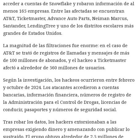
acceder a cuentas de Snowflake y robaron información de al
menos 165 empresas. Entre las afectadas se encuentran
AT&T, Ticketmaster, Advance Auto Parts, Neiman Marcus,
Santander, LendingTree y uno de los distritos escolares más
Los desarrolladores, que durante años soportaron fallos
grandes de Estados Unidos.
repentinos de Node.js al compilar aplicaciones complejas,
pudieron respirar más tranquilos: salió una nueva versión
La magnitud de las filtraciones fue enorme: en el caso de
del framework de JavaScript Next.js, que promete librarlos
AT&T se trató de registros de llamadas y mensajes de más
del conocido mensaje «FATAL ERROR». El equipo de Next.js
p
de 100 millones de abonados, y el hackeo a Ticketmaster
resentó
la versión 16.3 — la primera actualización
afectó a alrededor de 560 millones de usuarios.
importante desde octubre de 2025, que reduce el consumo
Según la investigación, los hackeos ocurrieron entre febrero
de memoria RAM en desarrollo hasta un 90% y, además,
y octubre de 2024. Los atacantes accedieron a cuentas
acelera el renderizado y el funcionamiento en general.
bancarias, información financiera, números de registro de
La contribución principal a la economía de memoria la
la Administración para el Control de Drogas, licencias de
aporta el empaquetador integrado Turbopack, que desde
conducir, pasaportes y números de seguridad social.
2022 sustituye progresivamente a Webpack en el proyecto.
Tras robar los datos, los hackers extorsionaban a las
En la nueva versión están activados por defecto el caché en
empresas exigiendo dinero y amenazando con publicar lo
disco y el desplazamiento de datos no utilizados a disco. Una
sustraído. El grupo obtuvo alrededor de 2,5 millones de
instancia con 50 rutas (páginas separadas) ahora consume