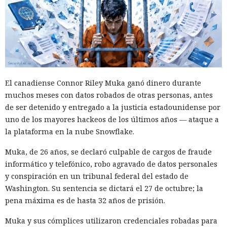
Era demasiado pronto para dar
no simplemente en participantes de la competencia de
por muerto a Next.js: la versión
mercado.
16.3 pulveriza los récords de
rendimiento.
El canadiense Connor Riley Muka ganó dinero durante
12:01 / 07.08.2026
muchos meses con datos robados de otras personas, antes
de ser detenido y entregado a la justicia estadounidense por
Ingenieros reducen en un 90% el consumo de memoria
uno de los mayores hackeos de los últimos años — ataque a
RAM y aceleran la compilación 2,3 veces.
la plataforma en la nube Snowflake.
Muka, de 26 años, se declaró culpable de cargos de fraude
informático y telefónico, robo agravado de datos personales
y conspiración en un tribunal federal del estado de
Washington. Su sentencia se dictará el 27 de octubre; la
pena máxima es de hasta 32 años de prisión.
Muka y sus cómplices utilizaron credenciales robadas para