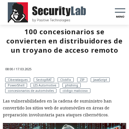
MENÚ
100 concesionarios se
convierten en distribuidores de
un troyano de acceso remoto
08:00 / 17.03.2025
Ciberataques
SectopRAT
ClickFix
ZIP
JavaScript
PowerShell
LES Automotive
phishing
concesionarios de automóviles
código malicioso
Las vulnerabilidades en la cadena de suministro han
convertido los sitios web de automóviles en áreas de
preparación involuntaria para ataques cibernéticos.