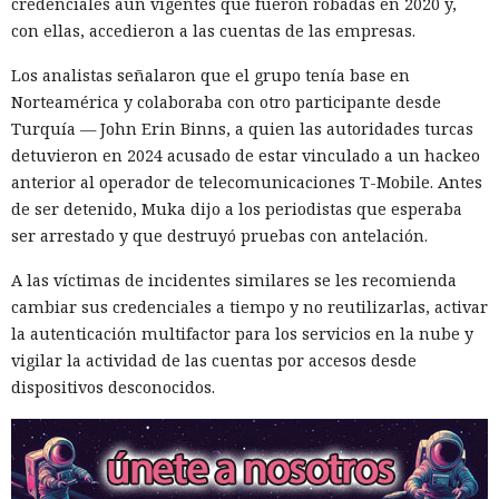
credenciales aún vigentes que fueron robadas en 2020 y,
con ellas, accedieron a las cuentas de las empresas.
La mejora de rendimiento también afectó a la ejecución del
código. El paso a TypeScript versión 7, reescrito en Go, según
Los analistas señalaron que el grupo tenía base en
la estimación del equipo de Next.js acelera el
Norteamérica y colaboraba con otro participante desde
funcionamiento aproximadamente diez veces. En el
Turquía — John Erin Binns, a quien las autoridades turcas
servidor, renunciar a la conversión de los web streams a
detuvieron en 2024 acusado de estar vinculado a un hackeo
favor de los streams nativos de Node.js en toda la capa de
anterior al operador de telecomunicaciones T-Mobile. Antes
renderizado permite procesar un 22% más de solicitudes
de ser detenido, Muka dijo a los periodistas que esperaba
sin cambiar el código de las aplicaciones.
ser arrestado y que destruyó pruebas con antelación.
Entre otras novedades figuran la unificación de la carga útil
A las víctimas de incidentes similares se les recomienda
para reducir el número de solicitudes de precarga, un
cambiar sus credenciales a tiempo y no reutilizarlas, activar
mejor caché de archivos estáticos, la herramienta de
la autenticación multifactor para los servicios en la nube y
depuración Instant Navigations, que muestra los
vigilar la actividad de las cuentas por accesos desde
componentes lentos, documentación con soporte de
dispositivos desconocidos.
versiones para agentes de IA, límites propios de manejo de
errores y compatibilidad con importaciones de archivos tipo
«glob».
Las conversaciones sobre la pérdida de popularidad de