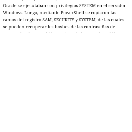
Oracle se ejecutaban con privilegios SYSTEM en el servidor
Windows. Luego, mediante PowerShell se copiaron las
ramas del registro SAM, SECURITY y SYSTEM, de las cuales
se pueden recuperar los hashes de las contraseñas de
cuentas locales. También se ejecutó el comando tasklist /svc
para recopilar la lista de servicios. Huntress señaló que
probablemente pretendían llevarse las ramas del registro,
sin embargo no se aporta confirmación de que los archivos
se hubieran robado con éxito.
Para reducir el riesgo de este tipo de ataques, Huntress
recomienda validar y depurar todos los datos que
provengan de los usuarios, así como limitar los privilegios
de las cuentas de base de datos usadas por aplicaciones
públicas. A dichas cuentas no se les deben conceder
permisos para crear objetos Java, ejecutar procedimientos
almacenados innecesarios ni otras acciones administrativas.