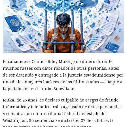
con la revisión a Palo Alto.
La presión sobre la compañía no es nueva: ya en enero se
recomendó a las organizaciones chinas que renunciaran al
software de más de una decena de desarrolladores
estadounidenses e israelíes de soluciones de
ciberseguridad, incluida Palo Alto Networks. Esta última,
por cierto, se especializa en protección de redes y en la
nube, y tiene oficinas en Pekín, Shanghái, Cantón,
El canadiense Connor Riley Muka ganó dinero durante
Shenzhen y Macao.
muchos meses con datos robados de otras personas, antes
Un escenario similar ya se desarrolló con el fabricante de
de ser detenido y entregado a la justicia estadounidense por
chips de memoria Micron Technology. En 2023, la
uno de los mayores hackeos de los últimos años — ataque a
Administración del Ciberespacio de China determinó que
la plataforma en la nube Snowflake.
los productos de la compañía no superaron la revisión y
Muka, de 26 años, se declaró culpable de cargos de fraude
prohibió a los operadores de infraestructura crítica del país
informático y telefónico, robo agravado de datos personales
su adquisición. Como resultado, Micron no pudo restablecer
y conspiración en un tribunal federal del estado de
su negocio y en otoño de 2025 suspendió por completo las
Washington. Su sentencia se dictará el 27 de octubre; la
entregas de chips para servidores a los centros de datos