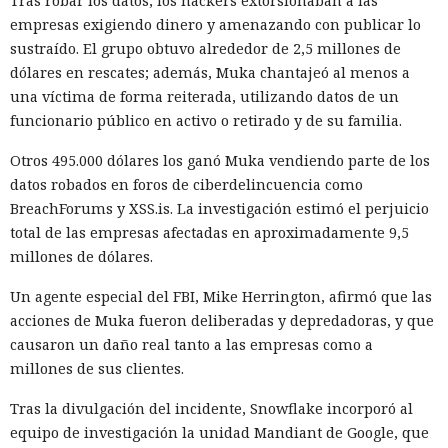
Tras robar los datos, los hackers extorsionaban a las
empresas exigiendo dinero y amenazando con publicar lo
sustraído. El grupo obtuvo alrededor de 2,5 millones de
dólares en rescates; además, Muka chantajeó al menos a
una víctima de forma reiterada, utilizando datos de un
funcionario público en activo o retirado y de su familia.
Otros 495.000 dólares los ganó Muka vendiendo parte de los
datos robados en foros de ciberdelincuencia como
BreachForums y XSS.is. La investigación estimó el perjuicio
total de las empresas afectadas en aproximadamente 9,5
millones de dólares.
Un agente especial del FBI, Mike Herrington, afirmó que las
Los desarrolladores, que durante años soportaron fallos
acciones de Muka fueron deliberadas y depredadoras, y que
repentinos de Node.js al compilar aplicaciones complejas,
causaron un daño real tanto a las empresas como a
pudieron respirar más tranquilos: salió una nueva versión
millones de sus clientes.
del framework de JavaScript Next.js, que promete librarlos
del conocido mensaje «FATAL ERROR». El equipo de Next.js
p
Tras la divulgación del incidente, Snowflake incorporó al
resentó
la versión 16.3 — la primera actualización
equipo de investigación la unidad Mandiant de Google, que
importante desde octubre de 2025, que reduce el consumo