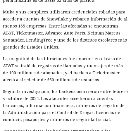
pena máxima es de hasta 32 años de prisión.
chinos, conservando ventas solo en los sectores automotriz
y móvil.
Muka y sus cómplices utilizaron credenciales robadas para
acceder a cuentas de Snowflake y robaron información de al
Así, el enfrentamiento tecnológico entre ambos países hace
menos 165 empresas. Entre las afectadas se encuentran
tiempo que ha superado el marco de aranceles recíprocos y
AT&T, Ticketmaster, Advance Auto Parts, Neiman Marcus,
restricciones a la exportación — ahora están en la mira
Santander, LendingTree y uno de los distritos escolares más
empresas concretas y su reputación en mercados
grandes de Estados Unidos.
extranjeros. En estas condiciones, los negocios se convierten
cada vez más en instrumentos de medidas de respuesta, y
Era demasiado pronto para dar
La magnitud de las filtraciones fue enorme: en el caso de
no simplemente en participantes de la competencia de
AT&T se trató de registros de llamadas y mensajes de más
por muerto a Next.js: la versión
mercado.
de 100 millones de abonados, y el hackeo a Ticketmaster
16.3 pulveriza los récords de
afectó a alrededor de 560 millones de usuarios.
rendimiento.
Según la investigación, los hackeos ocurrieron entre febrero
y octubre de 2024. Los atacantes accedieron a cuentas
bancarias, información financiera, números de registro de
12:01 / 07.08.2026
la Administración para el Control de Drogas, licencias de
conducir, pasaportes y números de seguridad social.
Ingenieros reducen en un 90% el consumo de memoria
RAM y aceleran la compilación 2,3 veces.