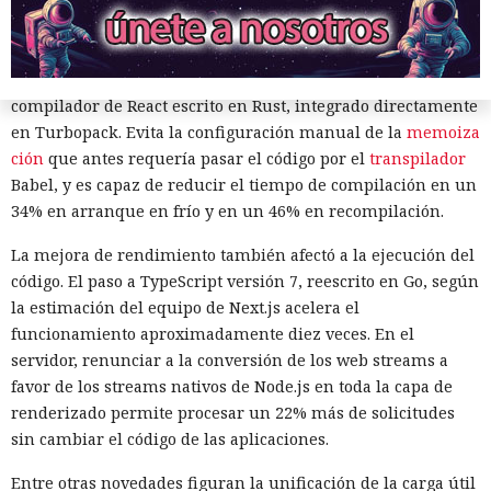
no solicitados al disco cuando se aproxima al umbral de
carga y los vuelve a cargar cuando es necesario.
10:02 / 07.08.2026
En modo experimental está disponible un nuevo
Los delincuentes no tuvieron que infiltrarse en el servidor.
compilador de React escrito en Rust, integrado directamente
La plataforma ejecutó los scripts "khunt" y entregó el
en Turbopack. Evita la configuración manual de la
memoiza
control del sistema.
ción
que antes requería pasar el código por el
transpilador
Babel, y es capaz de reducir el tiempo de compilación en un
34% en arranque en frío y en un 46% en recompilación.
La mejora de rendimiento también afectó a la ejecución del
código. El paso a TypeScript versión 7, reescrito en Go, según
la estimación del equipo de Next.js acelera el
funcionamiento aproximadamente diez veces. En el
servidor, renunciar a la conversión de los web streams a
favor de los streams nativos de Node.js en toda la capa de
renderizado permite procesar un 22% más de solicitudes
sin cambiar el código de las aplicaciones.
Las bases de datos suelen percibirse como un almacén de
Entre otras novedades figuran la unificación de la carga útil