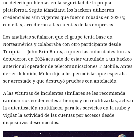
no detectó problemas en la seguridad de la propia
de memoria RAM en desarrollo hasta un 90% y, además,
plataforma. Según Mandiant, los hackers utilizaron
acelera el renderizado y el funcionamiento en general.
credenciales aún vigentes que fueron robadas en 2020 y,
con ellas, accedieron a las cuentas de las empresas.
La contribución principal a la economía de memoria la
aporta el empaquetador integrado Turbopack, que desde
Los analistas señalaron que el grupo tenía base en
2022 sustituye progresivamente a Webpack en el proyecto.
Norteamérica y colaboraba con otro participante desde
En la nueva versión están activados por defecto el caché en
Turquía — John Erin Binns, a quien las autoridades turcas
disco y el desplazamiento de datos no utilizados a disco. Una
detuvieron en 2024 acusado de estar vinculado a un hackeo
instancia con 50 rutas (páginas separadas) ahora consume
anterior al operador de telecomunicaciones T-Mobile. Antes
alrededor de 840 megabytes en lugar de los anteriores 4,6
de ser detenido, Muka dijo a los periodistas que esperaba
gigabytes — un ahorro de aproximadamente el 82%.
ser arrestado y que destruyó pruebas con antelación.
El caché en disco, probado ya en la versión 16.1, lee el caché
A las víctimas de incidentes similares se les recomienda
Una sola consulta dio acceso a
guardado antes de la compilación y recompila solo los
cambiar sus credenciales a tiempo y no reutilizarlas, activar
fragmentos de código que han cambiado. Según pruebas de
SYSTEM: convirtieron una base
la autenticación multifactor para los servicios en la nube y
Vercel, una compilación de un proyecto que antes tardaba
de datos Oracle en base para un
vigilar la actividad de las cuentas por accesos desde
21 segundos ahora se completa en 9,2 segundos — una
dispositivos desconocidos.
ataque encubierto
aceleración de 2,3 veces. El desplazamiento de memoria,
activado por defecto en modo de desarrollo, mueve los datos