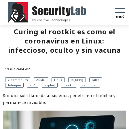
MENÚ
Curing el rootkit es como el
coronavirus en Linux:
infeccioso, oculto y sin vacuna
19:45 / 24.04.2025
Ciberataques
ARMO
Linux
io_uring
Falco
Tetragon
PoC
exploit
rootkit
seguridad
Sin una sola llamada al sistema, penetra en el núcleo y
permanece invisible.