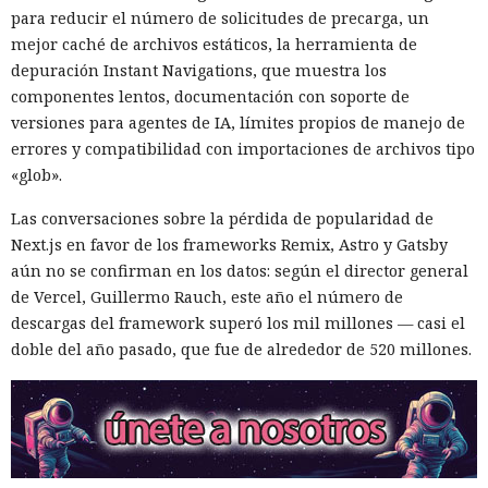
información, no como una herramienta para el hacking,
para reducir el número de solicitudes de precarga, un
pero los atacantes encontraron la forma de convertir Oracle
mejor caché de archivos estáticos, la herramienta de
Database en una plataforma de ataque. La empresa
depuración Instant Navigations, que muestra los
Huntress
detectó un caso
en el que los piratas informáticos
componentes lentos, documentación con soporte de
instalaron el conjunto de herramientas de postexplotación
versiones para agentes de IA, límites propios de manejo de
khunt directamente dentro de la base de datos Oracle, que
errores y compatibilidad con importaciones de archivos tipo
se utilizó para acceder a la red corporativa.
«glob».
El incidente se registró el 27 de julio de este año, cuando la
Las conversaciones sobre la pérdida de popularidad de
plataforma Huntress detectó el robo de credenciales en un
Next.js en favor de los frameworks Remix, Astro y Gatsby
servidor con Oracle. Los registros de Apache mostraron que
aún no se confirman en los datos: según el director general
el acceso se obtuvo a través de una función de búsqueda
de Vercel, Guillermo Rauch, este año el número de
vulnerable de una aplicación Java pública en Apache
descargas del framework superó los mil millones — casi el
Tomcat. La función de autocompletar en la búsqueda no
doble del año pasado, que fue de alrededor de 520 millones.
validaba los datos introducidos, lo que permitió enviar
comandos SQL directamente a la base. Las solicitudes
maliciosas se rastrearon hasta la dirección IP
178.162.151[.]229.