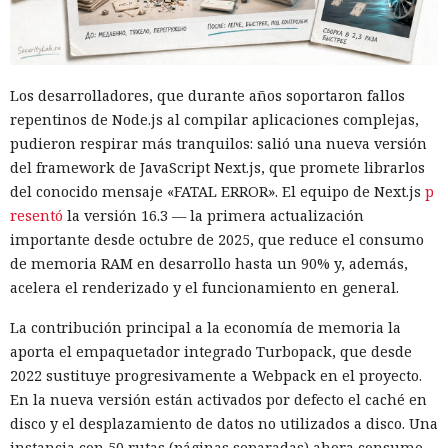
Un comando oculto en hebreo eludió la seguridad de Atlas y
otros navegadores con IA.
Los desarrolladores, que durante años soportaron fallos
repentinos de Node.js al compilar aplicaciones complejas,
pudieron respirar más tranquilos: salió una nueva versión
del framework de JavaScript Next.js, que promete librarlos
del conocido mensaje «FATAL ERROR». El equipo de Next.js
p
resentó
la versión 16.3 — la primera actualización
importante desde octubre de 2025, que reduce el consumo
de memoria RAM en desarrollo hasta un 90% y, además,
acelera el renderizado y el funcionamiento en general.
La contribución principal a la economía de memoria la
El navegador que por sí mismo navega por páginas, rellena
aporta el empaquetador integrado Turbopack, que desde
formularios y se comunica con sitios en lugar del
2022 sustituye progresivamente a Webpack en el proyecto.
propietario resultó capaz de volver esas mismas funciones
En la nueva versión están activados por defecto el caché en
en su contra. En la conferencia de ciberseguridad Black Hat,
disco y el desplazamiento de datos no utilizados a disco. Una
especialistas de la empresa Zenity mostraron cómo el
instancia con 50 rutas (páginas separadas) ahora consume