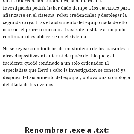
Sin la intervención automática, la demora en la
investigación podría haber dado tiempo a los atacantes para
afianzarse en el sistema, robar credenciales y desplegar la
segunda carga. Tras el aislamiento del equipo nada de ello
ocurrió: el proceso iniciado a través de mshta.exe no pudo
continuar ni establecerse en el sistema.
No se registraron indicios de movimiento de los atacantes a
otros dispositivos ni antes ni después del bloqueo; el
incidente quedó confinado a un solo ordenador. El
especialista que llevó a cabo la investigación se conectó ya
después del aislamiento del equipo y obtuvo una cronología
detallada de los eventos.
Para reducir riesgos similares, se recomienda a las
empresas habilitar las funciones de respuesta automática a
ataques, incluido el aislamiento de dispositivos, en las
soluciones de protección de endpoints y configurar
exclusiones para servicios críticos, de modo que el
Renombrar .exe a .txt:
aislamiento no interfiera con el funcionamiento de