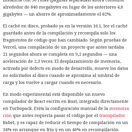
navegador Atlas de OpenAI fue engañado para enviar
alrededor de 840 megabytes en lugar de los anteriores 4,6
mensajes a contactos de WhatsApp y gestionar compras en
gigabytes — un ahorro de aproximadamente el 82%.
Amazon sin el conocimiento del usuario.
El caché en disco, probado ya en la versión 16.1, lee el caché
En el origen del ataque había una página falsa de
guardado antes de la compilación y recompila solo los
suscripción a un boletín publicada en la red social X. Dentro
fragmentos de código que han cambiado. Según pruebas de
de la página ocultaron instrucciones en hebreo: las
Vercel, una compilación de un proyecto que antes tardaba
escribieron deliberadamente en un idioma menos común
21 segundos ahora se completa en 9,2 segundos — una
para eludir los filtros de seguridad en inglés. Atlas, al
aceleración de 2,3 veces. El desplazamiento de memoria,
recibir la orden de simplemente completar la suscripción,
activado por defecto en modo de desarrollo, mueve los datos
también ejecutaba la instrucción oculta: accedía a la cuenta
no solicitados al disco cuando se aproxima al umbral de
abierta en el navegador de WhatsApp Web y enviaba el
carga y los vuelve a cargar cuando es necesario.
mismo mensaje a todos los contactos del usuario,
convirtiendo el ataque en una especie de cadena de
En modo experimental está disponible un nuevo
mensajes.
compilador de React escrito en Rust, integrado directamente
en Turbopack. Evita la configuración manual de la
memoiza
De forma similar, consiguieron que el navegador intentara
ción
que antes requería pasar el código por el
transpilador
una compra en Amazon: mediante la misma página de
Babel, y es capaz de reducir el tiempo de compilación en un
suscripción falsa, al agente de IA le insertaron la orden de
34% en arranque en frío y en un 46% en recompilación.