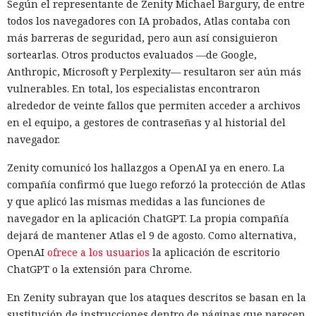
Según el representante de Zenity Michael Bargury, de entre
ellos se pudo crear una actualización propia, indicar la
todos los navegadores con IA probados, Atlas contaba con
dirección del archivo, crear un grupo separado y añadir a
más barreras de seguridad, pero aun así consiguieron
ese grupo el equipo concreto. Este enfoque permite dirigir
sortearlas. Otros productos evaluados —de Google,
la actualización falsa no a toda la red, sino a un sistema
Anthropic, Microsoft y Perplexity— resultaron ser aún más
seleccionado, y luego aprobar su instalación.
vulnerables. En total, los especialistas encontraron
alrededor de veinte fallos que permiten acceder a archivos
El principal obstáculo fue la verificación de la firma digital.
en el equipo, a gestores de contraseñas y al historial del
WSUS rechazó aceptar un ejecutable sin firma; sin
navegador.
embargo, el análisis de
Microsoft.UpdateServices.ContentSyncAgent.dll reveló una
Zenity comunicó los hallazgos a OpenAI ya en enero. La
excepción en la lógica de comprobación. Para archivos con
compañía confirmó que luego reforzó la protección de Atlas
la extensión .txt o .esd la verificación del certificado se
y que aplicó las mismas medidas a las funciones de
omite. En el laboratorio renombraron la carga maliciosa
navegador en la aplicación ChatGPT. La propia compañía
como Ghost.txt, y WSUS aceptó el archivo.
dejará de mantener Atlas el 9 de agosto. Como alternativa,
OpenAI
ofrece a los usuarios
la aplicación de escritorio
Tras el lanzamiento manual de la actualización, la estación
ChatGPT o la extensión para Chrome.
de trabajo de prueba instaló la carga y se conectó con éxito
al servidor de control. Con la política de descarga e
En Zenity subrayan que los ataques descritos se basan en la
instalación automática de actualizaciones activada, ese
sustitución de instrucciones dentro de páginas que parecen