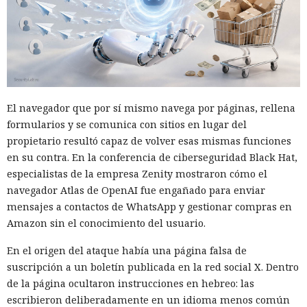
un simple cambio de extensión
07:02 / 08.08.2026
Una vulnerabilidad en un servicio permitió infiltrarse en la
red corporativa con solo un par de comandos.
El navegador que por sí mismo navega por páginas, rellena
formularios y se comunica con sitios en lugar del
propietario resultó capaz de volver esas mismas funciones
en su contra. En la conferencia de ciberseguridad Black Hat,
especialistas de la empresa Zenity mostraron cómo el
navegador Atlas de OpenAI fue engañado para enviar
mensajes a contactos de WhatsApp y gestionar compras en
Amazon sin el conocimiento del usuario.
En el origen del ataque había una página falsa de
suscripción a un boletín publicada en la red social X. Dentro
de la página ocultaron instrucciones en hebreo: las
escribieron deliberadamente en un idioma menos común