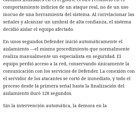
comportamiento indicios de un ataque real, no de un uso
inocuo de una herramienta del sistema. Al correlacionar las
señales y alcanzar un umbral de alta confianza, el sistema
decidió aislar el equipo afectado.
En unos segundos Defender inició automáticamente el
aislamiento —el mismo procedimiento que normalmente
realiza manualmente un especialista en seguridad. El
equipo perdió acceso a la red, conservando únicamente la
comunicación con los servicios de Defender. La conexión con
el servidor de los atacantes se cortó de inmediato, y todo el
proceso desde la primera señal hasta la finalización del
aislamiento duró 128 segundos.
Sin la intervención automática, la demora en la
investigación podría haber dado tiempo a los atacantes para
afianzarse en el sistema, robar credenciales y desplegar la
segunda carga. Tras el aislamiento del equipo nada de ello
ocurrió: el proceso iniciado a través de mshta.exe no pudo