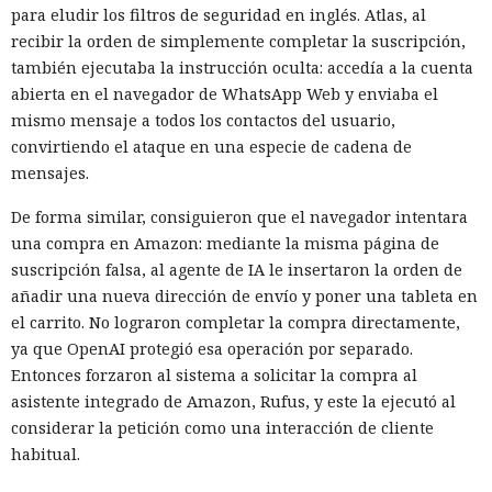
Un servidor corporativo de actualizaciones suele
para eludir los filtros de seguridad en inglés. Atlas, al
considerarse parte de la infraestructura de confianza, pero
recibir la orden de simplemente completar la suscripción,
SpecterOps mostró cómo, con cierta configuración de WSUS,
también ejecutaba la instrucción oculta: accedía a la cuenta
se puede convertir en un canal de entrega de código
abierta en el navegador de WhatsApp Web y enviaba el
malicioso. Beaviel David demostró el ataque en el que una
mismo mensaje a todos los contactos del usuario,
actualización falsa se enviaba a un equipo Windows
convirtiendo el ataque en una especie de cadena de
seleccionado a través del mecanismo estándar de WSUS
mensajes.
dentro de la red.
De forma similar, consiguieron que el navegador intentara
El ataque funciona si WSUS almacena la base SUSDB en un
una compra en Amazon: mediante la misma página de
servidor Microsoft SQL independiente y no se requiere
suscripción falsa, al agente de IA le insertaron la orden de
Extended Protection for Authentication para la
añadir una nueva dirección de envío y poner una tableta en
autenticación. El investigador forzó a la cuenta de equipo de
el carrito. No lograron completar la compra directamente,
WSUS a realizar la autenticación NTLM a través de un
ya que OpenAI protegió esa operación por separado.
sistema controlado, la redirigió al servidor SQL y obtuvo
Entonces forzaron al sistema a solicitar la compra al
una sesión en nombre del propio WSUS. La cuenta disponía
asistente integrado de Amazon, Rufus, y este la ejecutó al
de privilegios suficientes para operar con SUSDB.
considerar la petición como una interacción de cliente
habitual.
El acceso a la base era limitado, pero al rol de WSUS se le
permitía ejecutar procedimientos almacenados. A través de