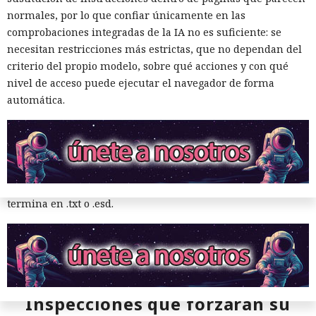
mismo escenario puede ocurrir sin acción del usuario. Para
normales, por lo que confiar únicamente en las
automatizar la cadena, SpecterOps publicó NotWSUSpicious,
comprobaciones integradas de la IA no es suficiente: se
que genera las consultas SQL necesarias y permite
necesitan restricciones más estrictas, que no dependan del
reproducir el ataque en una infraestructura de pruebas.
criterio del propio modelo, sobre qué acciones y con qué
nivel de acceso puede ejecutar el navegador de forma
SpecterOps no describe ataques reales que utilicen este
automática.
método; se trata de una demostración de laboratorio. Para
reducir el riesgo, la empresa aconseja exigir Extended
Protection for Authentication en el servidor de la base de
WSUS, restringir el acceso de red a ese servidor y supervisar
las llamadas a los procedimientos de creación de grupos y
despliegue de actualizaciones, especialmente si el archivo
termina en .txt o .esd.
Inspecciones que forzarán su