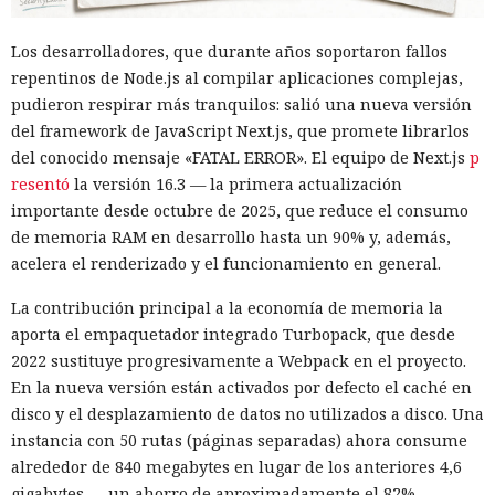
Los desarrolladores, que durante años soportaron fallos
repentinos de Node.js al compilar aplicaciones complejas,
pudieron respirar más tranquilos: salió una nueva versión
del framework de JavaScript Next.js, que promete librarlos
del conocido mensaje «FATAL ERROR». El equipo de Next.js
p
resentó
la versión 16.3 — la primera actualización
importante desde octubre de 2025, que reduce el consumo
de memoria RAM en desarrollo hasta un 90% y, además,
acelera el renderizado y el funcionamiento en general.
La contribución principal a la economía de memoria la
aporta el empaquetador integrado Turbopack, que desde
2022 sustituye progresivamente a Webpack en el proyecto.
En la nueva versión están activados por defecto el caché en
disco y el desplazamiento de datos no utilizados a disco. Una
instancia con 50 rutas (páginas separadas) ahora consume
alrededor de 840 megabytes en lugar de los anteriores 4,6
gigabytes — un ahorro de aproximadamente el 82%.