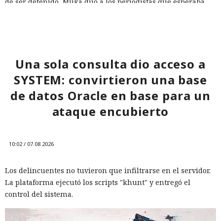
de ser detenido, Muka dijo a los periodistas que esperaba
ser arrestado y que destruyó pruebas con antelación.
A las víctimas de incidentes similares se les recomienda
cambiar sus credenciales a tiempo y no reutilizarlas, activar
la autenticación multifactor para los servicios en la nube y
Una sola consulta dio acceso a
vigilar la actividad de las cuentas por accesos desde
SYSTEM: convirtieron una base
dispositivos desconocidos.
de datos Oracle en base para un
ataque encubierto
10:02 / 07.08.2026
Los delincuentes no tuvieron que infiltrarse en el servidor.
La plataforma ejecutó los scripts "khunt" y entregó el
control del sistema.