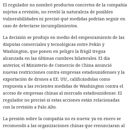
El regulador no nombró productos concretos de la compañía
sujetos a revisión, no reveló la naturaleza de posibles
vulnerabilidades ni precisó qué medidas podrían seguir en
caso de detectarse incumplimientos.
La decisión se produjo en medio del empeoramiento de las
disputas comerciales y tecnológicas entre Pekín y
Washington, que ponen en peligro la frágil tregua
alcanzada en las últimas cumbres bilaterales. El día
anterior, el Ministerio de Comercio de China anunció
El navegador que por sí mismo navega por páginas, rellena
nuevas restricciones contra empresas estadounidenses y la
formularios y se comunica con sitios en lugar del
exportación de drones a EE. UU., calificándolas como
propietario resultó capaz de volver esas mismas funciones
respuesta a las recientes medidas de Washington contra el
en su contra. En la conferencia de ciberseguridad Black Hat,
acceso de empresas chinas al mercado estadounidense. El
especialistas de la empresa Zenity mostraron cómo el
regulador no precisó si estas acciones están relacionadas
navegador Atlas de OpenAI fue engañado para enviar
con la revisión a Palo Alto.
mensajes a contactos de WhatsApp y gestionar compras en
Amazon sin el conocimiento del usuario.
La presión sobre la compañía no es nueva: ya en enero se
recomendó a las organizaciones chinas que renunciaran al
En el origen del ataque había una página falsa de