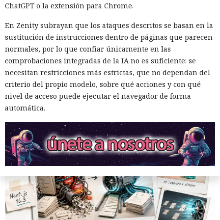
ChatGPT o la extensión para Chrome.
por muerto a Next.js: la versión
16.3 pulveriza los récords de
En Zenity subrayan que los ataques descritos se basan en la
sustitución de instrucciones dentro de páginas que parecen
rendimiento.
normales, por lo que confiar únicamente en las
comprobaciones integradas de la IA no es suficiente: se
necesitan restricciones más estrictas, que no dependan del
12:01 / 07.08.2026
criterio del propio modelo, sobre qué acciones y con qué
nivel de acceso puede ejecutar el navegador de forma
Ingenieros reducen en un 90% el consumo de memoria
automática.
RAM y aceleran la compilación 2,3 veces.