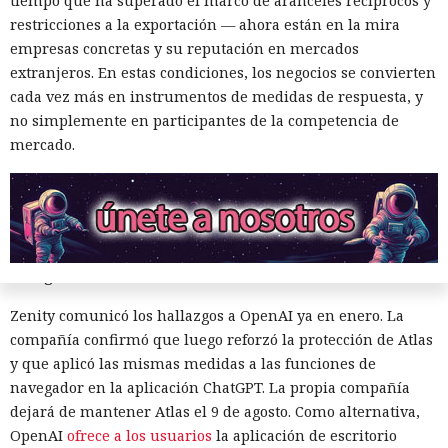
tiempo que ha superado el marco de aranceles recíprocos y
considerar la petición como una interacción de cliente
restricciones a la exportación — ahora están en la mira
habitual.
empresas concretas y su reputación en mercados
extranjeros. En estas condiciones, los negocios se convierten
Según el representante de Zenity Michael Bargury, de entre
cada vez más en instrumentos de medidas de respuesta, y
todos los navegadores con IA probados, Atlas contaba con
no simplemente en participantes de la competencia de
más barreras de seguridad, pero aun así consiguieron
mercado.
sortearlas. Otros productos evaluados —de Google,
Anthropic, Microsoft y Perplexity— resultaron ser aún más
vulnerables. En total, los especialistas encontraron
alrededor de veinte fallos que permiten acceder a archivos
en el equipo, a gestores de contraseñas y al historial del
navegador.
Zenity comunicó los hallazgos a OpenAI ya en enero. La
compañía confirmó que luego reforzó la protección de Atlas
y que aplicó las mismas medidas a las funciones de
navegador en la aplicación ChatGPT. La propia compañía
dejará de mantener Atlas el 9 de agosto. Como alternativa,
Era demasiado pronto para dar
OpenAI
ofrece a los usuarios
la aplicación de escritorio