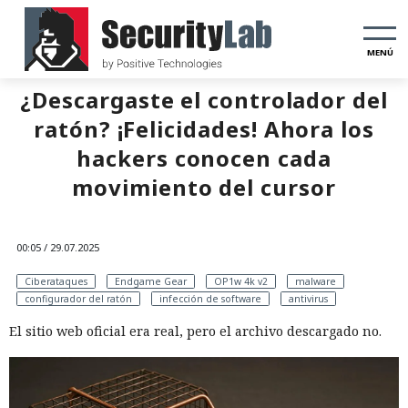
MENÚ
¿Descargaste el controlador del
ratón? ¡Felicidades! Ahora los
hackers conocen cada
movimiento del cursor
00:05 / 29.07.2025
Ciberataques
Endgame Gear
OP1w 4k v2
malware
configurador del ratón
infección de software
antivirus
El sitio web oficial era real, pero el archivo descargado no.