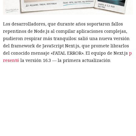
Los desarrolladores, que durante años soportaron fallos
repentinos de Node.js al compilar aplicaciones complejas,
pudieron respirar más tranquilos: salió una nueva versión
del framework de JavaScript Next.js, que promete librarlos
del conocido mensaje «FATAL ERROR». El equipo de Next.js
p
resentó
la versión 16.3 — la primera actualización
importante desde octubre de 2025, que reduce el consumo
de memoria RAM en desarrollo hasta un 90% y, además,
acelera el renderizado y el funcionamiento en general.
La contribución principal a la economía de memoria la
aporta el empaquetador integrado Turbopack, que desde
2022 sustituye progresivamente a Webpack en el proyecto.
En la nueva versión están activados por defecto el caché en
disco y el desplazamiento de datos no utilizados a disco. Una
instancia con 50 rutas (páginas separadas) ahora consume