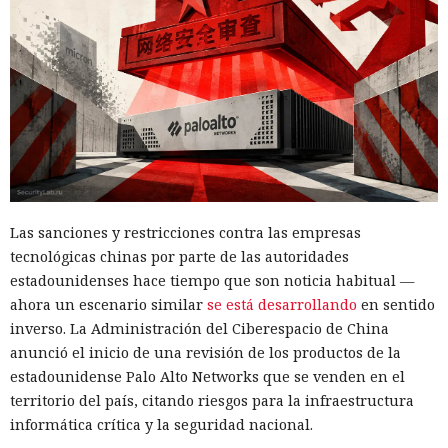
método; se trata de una demostración de laboratorio. Para
reducir el riesgo, la empresa aconseja exigir Extended
Protection for Authentication en el servidor de la base de
WSUS, restringir el acceso de red a ese servidor y supervisar
las llamadas a los procedimientos de creación de grupos y
¿Dejaste que un agente de IA se
despliegue de actualizaciones, especialmente si el archivo
encargara de tu rutina diaria?
termina en .txt o .esd.
Ya vació tus cuentas comprando
en marketplaces y mandó spam
Las sanciones y restricciones contra las empresas
a todos tus contactos
tecnológicas chinas por parte de las autoridades
estadounidenses hace tiempo que son noticia habitual —
ahora un escenario similar
se está desarrollando
en sentido
13:36 / 07.08.2026
inverso. La Administración del Ciberespacio de China
anunció el inicio de una revisión de los productos de la
Un comando oculto en hebreo eludió la seguridad de Atlas y
estadounidense Palo Alto Networks que se venden en el
otros navegadores con IA.
territorio del país, citando riesgos para la infraestructura
informática crítica y la seguridad nacional.