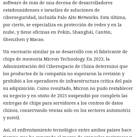
software de más de una decena de desarrolladores
suscripción a un boletín publicada en la red social X. Dentro
estadounidenses e israelíes de soluciones de
de la página ocultaron instrucciones en hebreo: las
ciberseguridad, incluida Palo Alto Networks. Esta última,
escribieron deliberadamente en un idioma menos común
por cierto, se especializa en protección de redes y en la
para eludir los filtros de seguridad en inglés. Atlas, al
nube, y tiene oficinas en Pekín, Shanghái, Cantón,
recibir la orden de simplemente completar la suscripción,
Shenzhen y Macao.
también ejecutaba la instrucción oculta: accedía a la cuenta
abierta en el navegador de WhatsApp Web y enviaba el
Un escenario similar ya se desarrolló con el fabricante de
mismo mensaje a todos los contactos del usuario,
chips de memoria Micron Technology. En 2023, la
convirtiendo el ataque en una especie de cadena de
Administración del Ciberespacio de China determinó que
mensajes.
los productos de la compañía no superaron la revisión y
prohibió a los operadores de infraestructura crítica del país
De forma similar, consiguieron que el navegador intentara
su adquisición. Como resultado, Micron no pudo restablecer
una compra en Amazon: mediante la misma página de
su negocio y en otoño de 2025 suspendió por completo las
suscripción falsa, al agente de IA le insertaron la orden de
entregas de chips para servidores a los centros de datos
añadir una nueva dirección de envío y poner una tableta en
chinos, conservando ventas solo en los sectores automotriz
el carrito. No lograron completar la compra directamente,
y móvil.
ya que OpenAI protegió esa operación por separado.
Entonces forzaron al sistema a solicitar la compra al
Así, el enfrentamiento tecnológico entre ambos países hace
asistente integrado de Amazon, Rufus, y este la ejecutó al