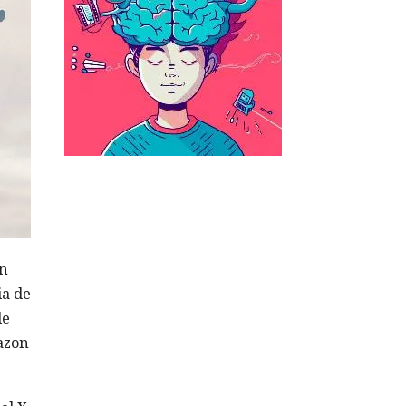
en
ia de
de
azon