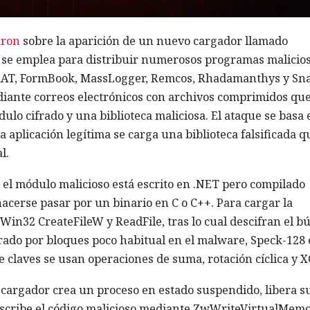
aron
sobre la aparición de un nuevo cargador llamado
4 se emplea para distribuir numerosos programas malicio
ncRAT, FormBook, MassLogger, Remcos, Rhadamanthys y Sn
diante correos electrónicos con archivos comprimidos qu
lo cifrado y una biblioteca maliciosa. El ataque se basa 
la aplicación legítima se carga una biblioteca falsificada q
l.
 el módulo malicioso está escrito en .NET pero compilado
acerse pasar por un binario en C o C++. Para cargar la
 Win32 CreateFileW y ReadFile, tras lo cual descifran el bú
frado por bloques poco habitual en el malware, Speck-128
 claves se usan operaciones de suma, rotación cíclica y X
El cargador crea un proceso en estado suspendido, libera s
ribe el código malicioso mediante ZwWriteVirtualMemo