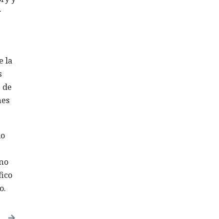
r
e la
s
 de
nes
do
 no
fico
o.