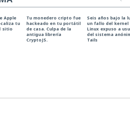
de Apple
Tu monedero cripto fue
Seis años bajo la l
ocaliza tu
hackeado en tu portátil
un fallo del kernel
l sitio
de casa. Culpa de la
Linux expuso a usu
antigua librería
del sistema anóni
CryptoJS.
Tails