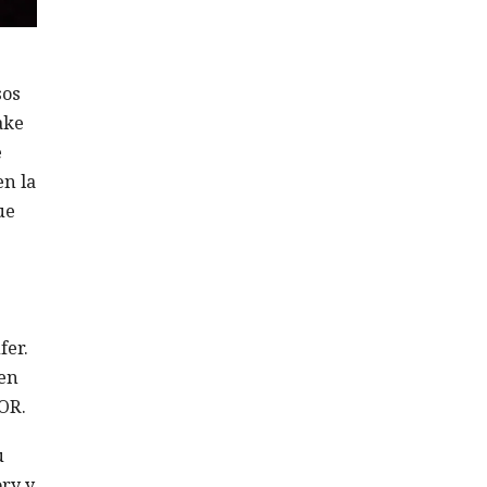
sos
ake
e
en la
ue
fer.
 en
OR.
u
ry y