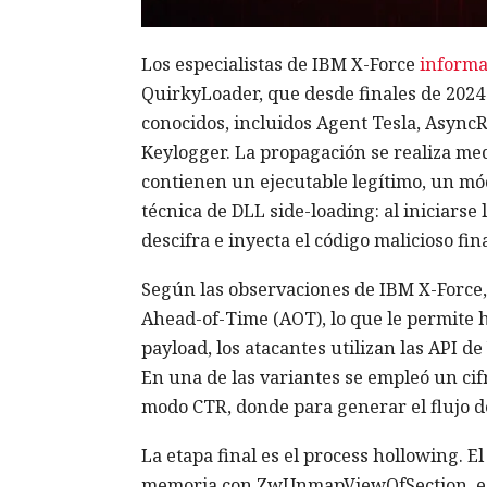
Los especialistas de IBM X-Force
inform
QuirkyLoader, que desde finales de 202
conocidos, incluidos Agent Tesla, Asy
Keylogger. La propagación se realiza me
contienen un ejecutable legítimo, un módu
técnica de DLL side-loading: al iniciarse 
descifra e inyecta el código malicioso fina
Según las observaciones de IBM X-Force,
Ahead-of-Time (AOT), lo que le permite h
payload, los atacantes utilizan las API de
En una de las variantes se empleó un ci
modo CTR, donde para generar el flujo de
La etapa final es el process hollowing. 
memoria con ZwUnmapViewOfSection, esc