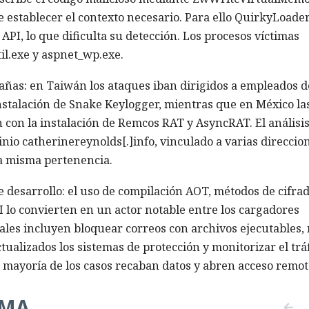
establecer el contexto necesario. Para ello QuirkyLoade
PI, lo que dificulta su detección. Los procesos víctimas
il.exe y aspnet_wp.exe.
añas: en Taiwán los ataques iban dirigidos a empleados d
nstalación de Snake Keylogger, mientras que en México la
 con la instalación de Remcos RAT y AsyncRAT. El análisis
inio catherinereynolds[.]info, vinculado a varias direccio
na misma pertenencia.
 desarrollo: el uso de compilación AOT, métodos de cifra
 lo convierten en un actor notable entre los cargadores
es incluyen bloquear correos con archivos ejecutables,
ualizados los sistemas de protección y monitorizar el trá
la mayoría de los casos recaban datos y abren acceso remot
EMA