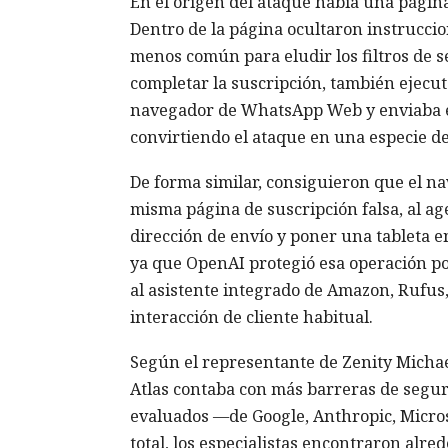
En el origen del ataque había una página 
Dentro de la página ocultaron instrucci
menos común para eludir los filtros de s
completar la suscripción, también ejecuta
navegador de WhatsApp Web y enviaba el
convirtiendo el ataque en una especie d
De forma similar, consiguieron que el 
misma página de suscripción falsa, al ag
dirección de envío y poner una tableta e
ya que OpenAI protegió esa operación por
al asistente integrado de Amazon, Rufus, 
interacción de cliente habitual.
Según el representante de Zenity Michae
Atlas contaba con más barreras de segur
evaluados —de Google, Anthropic, Micros
total, los especialistas encontraron alre