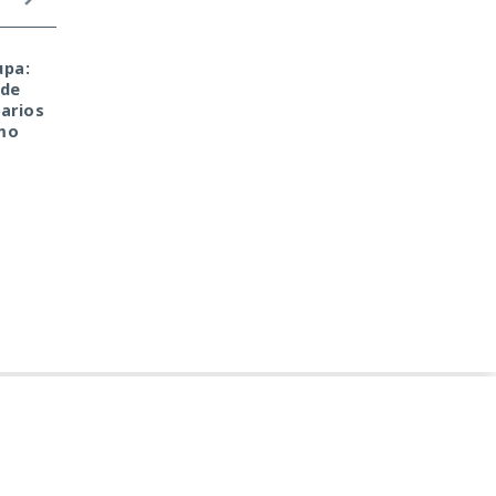
upa:
El sonado hackeo a
Una sola consulta dio
 de
Snowflake no quedó
acceso a SYSTEM:
arios
impune: detenido el
convirtieron una base
mo
autor, ya espera
de datos Oracle en
sentencia en una celda.
base para un ataque
encubierto