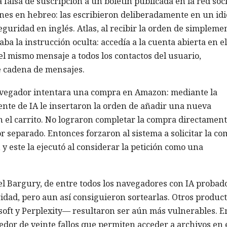
falsa de suscripción a un boletín publicada en la red soci
ones en hebreo: las escribieron deliberadamente en un id
eguridad en inglés. Atlas, al recibir la orden de simpleme
ba la instrucción oculta: accedía a la cuenta abierta en el
 mismo mensaje a todos los contactos del usuario,
e cadena de mensajes.
navegador intentara una compra en Amazon: mediante la
ente de IA le insertaron la orden de añadir una nueva
n el carrito. No lograron completar la compra directament
 separado. Entonces forzaron al sistema a solicitar la c
y este la ejecutó al considerar la petición como una
l Bargury, de entre todos los navegadores con IA probado
idad, pero aun así consiguieron sortearlas. Otros produc
oft y Perplexity— resultaron ser aún más vulnerables. E
dedor de veinte fallos que permiten acceder a archivos en 