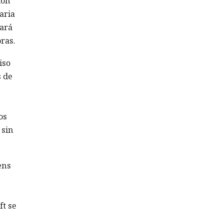
ión
aria
iará
ras.
iso
s de
os
 sin
ens
ft se