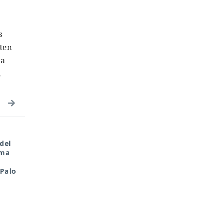
s
iten
ia
.
Tu monedero cripto fue
Era demasiado pronto
del
hackeado en tu portátil
para dar por muerto a
oma
de casa. Culpa de la
Next.js: la versión 16.3
antigua librería
pulveriza los récords 
 Palo
CryptoJS.
rendimiento.