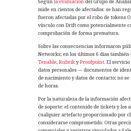
Según
la evaluación
del Grupo de Análisi
mide en cientos de afectados: se han re
fueron afectadas por el robo de tokens O
vínculo con Drift como potencialmente c
comprobación de forma prematura.
Sobre las consecuencias informaron públ
Networks; en los últimos 6 días tambié
Tenable
,
Rubrik
y
Proofpoint
. El servici
datos personales — documentos de ident
de nacimiento y datos de contacto; no se 
de horas.
Por la naturaleza de la información afe
de soporte: el contenido de tickets y lo
cualquier artefacto proporcionado por c
considerarse comprometido. Otras precisa
comerciales y registros vinculados a Sal