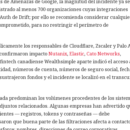
s de Amenazas de Google, la magnitud del incidente ya se
gistrado al menos 700 organizaciones cuyas integraciones
Auth de Drift; por ello se recomienda considerar cualquie
omprometido, para no restringir el perímetro de
icamente los responsables de Cloudflare, Zscaler y Palo A
n confirmaron impacto
Nutanix
,
Elastic
,
Cato Networks
,
o fintech canadiense Wealthsimple aparte indicó el acceso 
idad, números de cuenta, números de seguro social, fech
sustrajeron fondos y el incidente se localizó en el transcu
ctada predominan los volúmenes procedentes de los siste
s adjuntos relacionados. Algunas empresas han advertido q
lientes — registros, tokens y contraseñas — debe
ron que buena parte de las filtraciones afecta a contact
esforce: nombres, direcciones de correo corporativas,