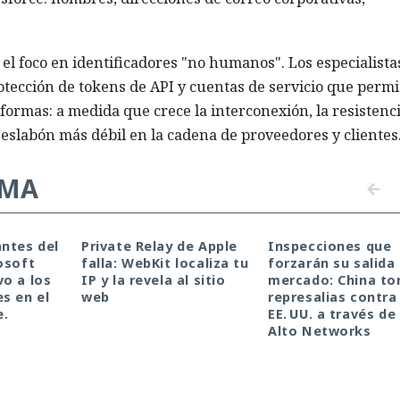
 el foco en identificadores "no humanos". Los especialista
otección de tokens de API y cuentas de servicio que perm
formas: a medida que crece la interconexión, la resistenc
eslabón más débil en la cadena de proveedores y clientes
EMA
ntes del
Private Relay de Apple
Inspecciones que
osoft
falla: WebKit localiza tu
forzarán su salida 
o a los
IP y la revela al sitio
mercado: China t
s en el
web
represalias contra
e.
EE. UU. a través de
Alto Networks