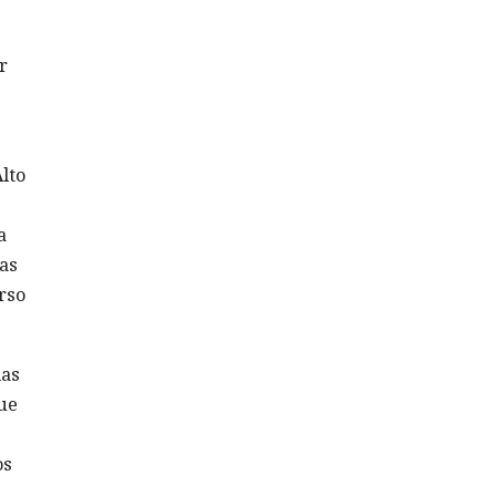
r
lto
a
as
rso
mas
ue
os