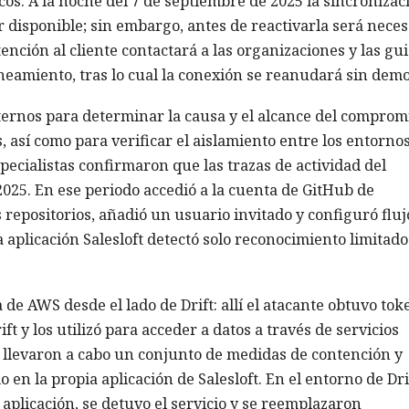
cos. A la noche del 7 de septiembre de 2025 la sincronizac
ar disponible; sin embargo, antes de reactivarla será neces
tención al cliente contactará a las organizaciones y las gu
eamiento, tras lo cual la conexión se reanudará sin demo
xternos para determinar la causa y el alcance del comprom
s, así como para verificar el aislamiento entre los entorno
especialistas confirmaron que las trazas de actividad del
025. En ese periodo accedió a la cuenta de GitHub de
s repositorios, añadió un usuario invitado y configuró fluj
la aplicación Salesloft detectó solo reconocimiento limitado
a de AWS desde el lado de Drift: allí el atacante obtuvo tok
t y los utilizó para acceder a datos a través de servicios
as llevaron a cabo un conjunto de medidas de contención y
 en la propia aplicación de Salesloft. En el entorno de Dri
a aplicación, se detuvo el servicio y se reemplazaron