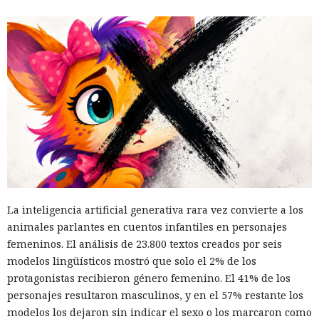
El canadiense Connor Riley Muka ganó dinero durante
muchos meses con datos robados de otras personas, antes
de ser detenido y entregado a la justicia estadounidense por
La inteligencia artificial generativa rara vez convierte a los
uno de los mayores hackeos de los últimos años — ataque a
animales parlantes en cuentos infantiles en personajes
la plataforma en la nube Snowflake.
femeninos. El análisis de 23.800 textos creados por seis
modelos lingüísticos mostró que solo el 2% de los
Muka, de 26 años, se declaró culpable de cargos de fraude
protagonistas recibieron género femenino. El 41% de los
informático y telefónico, robo agravado de datos personales
personajes resultaron masculinos, y en el 57% restante los
y conspiración en un tribunal federal del estado de
modelos los dejaron sin indicar el sexo o los marcaron como
Washington. Su sentencia se dictará el 27 de octubre; la