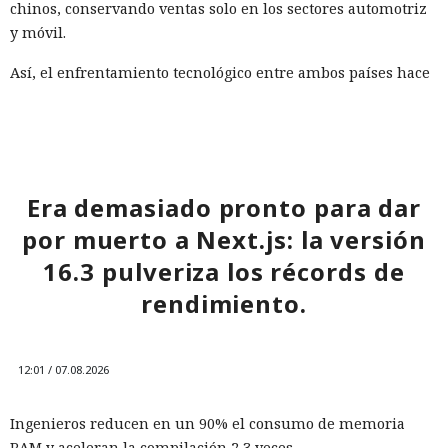
chinos, conservando ventas solo en los sectores automotriz
y móvil.
Así, el enfrentamiento tecnológico entre ambos países hace
tiempo que ha superado el marco de aranceles recíprocos y
restricciones a la exportación — ahora están en la mira
empresas concretas y su reputación en mercados
extranjeros. En estas condiciones, los negocios se convierten
cada vez más en instrumentos de medidas de respuesta, y
Era demasiado pronto para dar
no simplemente en participantes de la competencia de
por muerto a Next.js: la versión
mercado.
16.3 pulveriza los récords de
rendimiento.
12:01 / 07.08.2026
Ingenieros reducen en un 90% el consumo de memoria
RAM y aceleran la compilación 2,3 veces.