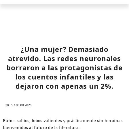
El sonado hackeo a Snowflake
¿Una mujer? Demasiado
no quedó impune: detenido el
atrevido. Las redes neuronales
autor, ya espera sentencia en
borraron a las protagonistas de
una celda.
los cuentos infantiles y las
dejaron con apenas un 2%.
10:34 / 07.08.2026
Hombre podría afrontar hasta 32 años de prisión por filtrar
20:35 / 06.08.2026
secretos de 165 empresas.
Búhos sabios, lobos valientes y prácticamente sin heroínas:
bienvenidos al futuro de la literatura.