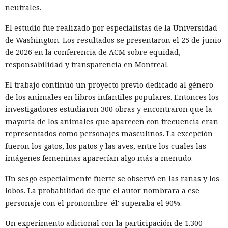
neutrales.
pena máxima es de hasta 32 años de prisión.
El estudio fue realizado por especialistas de la Universidad
Muka y sus cómplices utilizaron credenciales robadas para
de Washington. Los resultados se presentaron el 25 de junio
acceder a cuentas de Snowflake y robaron información de al
de 2026 en la conferencia de ACM sobre equidad,
menos 165 empresas. Entre las afectadas se encuentran
responsabilidad y transparencia en Montreal.
AT&T, Ticketmaster, Advance Auto Parts, Neiman Marcus,
Santander, LendingTree y uno de los distritos escolares más
El trabajo continuó un proyecto previo dedicado al género
grandes de Estados Unidos.
de los animales en libros infantiles populares. Entonces los
investigadores estudiaron 300 obras y encontraron que la
La magnitud de las filtraciones fue enorme: en el caso de
mayoría de los animales que aparecen con frecuencia eran
AT&T se trató de registros de llamadas y mensajes de más
representados como personajes masculinos. La excepción
de 100 millones de abonados, y el hackeo a Ticketmaster
fueron los gatos, los patos y las aves, entre los cuales las
afectó a alrededor de 560 millones de usuarios.
imágenes femeninas aparecían algo más a menudo.
Según la investigación, los hackeos ocurrieron entre febrero
Un sesgo especialmente fuerte se observó en las ranas y los
y octubre de 2024. Los atacantes accedieron a cuentas
lobos. La probabilidad de que el autor nombrara a ese
bancarias, información financiera, números de registro de
personaje con el pronombre 'él' superaba el 90%.
la Administración para el Control de Drogas, licencias de
conducir, pasaportes y números de seguridad social.
Un experimento adicional con la participación de 1.300