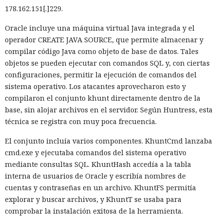
Vercel, una compilación de un proyecto que antes tardaba
178.162.151[.]229.
21 segundos ahora se completa en 9,2 segundos — una
Oracle incluye una máquina virtual Java integrada y el
aceleración de 2,3 veces. El desplazamiento de memoria,
operador CREATE JAVA SOURCE, que permite almacenar y
activado por defecto en modo de desarrollo, mueve los datos
compilar código Java como objeto de base de datos. Tales
no solicitados al disco cuando se aproxima al umbral de
objetos se pueden ejecutar con comandos SQL y, con ciertas
carga y los vuelve a cargar cuando es necesario.
configuraciones, permitir la ejecución de comandos del
En modo experimental está disponible un nuevo
sistema operativo. Los atacantes aprovecharon esto y
compilador de React escrito en Rust, integrado directamente
compilaron el conjunto khunt directamente dentro de la
en Turbopack. Evita la configuración manual de la
memoiza
base, sin alojar archivos en el servidor. Según Huntress, esta
ción
que antes requería pasar el código por el
transpilador
técnica se registra con muy poca frecuencia.
Babel, y es capaz de reducir el tiempo de compilación en un
El conjunto incluía varios componentes. KhuntCmd lanzaba
34% en arranque en frío y en un 46% en recompilación.
cmd.exe y ejecutaba comandos del sistema operativo
La mejora de rendimiento también afectó a la ejecución del
mediante consultas SQL. KhuntHash accedía a la tabla
código. El paso a TypeScript versión 7, reescrito en Go, según
interna de usuarios de Oracle y escribía nombres de
la estimación del equipo de Next.js acelera el
cuentas y contraseñas en un archivo. KhuntFS permitía
funcionamiento aproximadamente diez veces. En el
explorar y buscar archivos, y KhuntT se usaba para
servidor, renunciar a la conversión de los web streams a
comprobar la instalación exitosa de la herramienta.