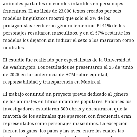
animales parlantes en cuentos infantiles en personajes
Muka, de 26 años, se declaró culpable de cargos de fraude
femeninos. El análisis de 23.800 textos creados por seis
informático y telefónico, robo agravado de datos personales
modelos lingüísticos mostró que solo el 2% de los
y conspiración en un tribunal federal del estado de
protagonistas recibieron género femenino. El 41% de los
Washington. Su sentencia se dictará el 27 de octubre; la
personajes resultaron masculinos, y en el 57% restante los
pena máxima es de hasta 32 años de prisión.
modelos los dejaron sin indicar el sexo o los marcaron como
Muka y sus cómplices utilizaron credenciales robadas para
neutrales.
acceder a cuentas de Snowflake y robaron información de al
El estudio fue realizado por especialistas de la Universidad
menos 165 empresas. Entre las afectadas se encuentran
de Washington. Los resultados se presentaron el 25 de junio
AT&T, Ticketmaster, Advance Auto Parts, Neiman Marcus,
de 2026 en la conferencia de ACM sobre equidad,
Santander, LendingTree y uno de los distritos escolares más
responsabilidad y transparencia en Montreal.
grandes de Estados Unidos.
El trabajo continuó un proyecto previo dedicado al género
La magnitud de las filtraciones fue enorme: en el caso de
de los animales en libros infantiles populares. Entonces los
AT&T se trató de registros de llamadas y mensajes de más
investigadores estudiaron 300 obras y encontraron que la
de 100 millones de abonados, y el hackeo a Ticketmaster
mayoría de los animales que aparecen con frecuencia eran
afectó a alrededor de 560 millones de usuarios.
representados como personajes masculinos. La excepción
Según la investigación, los hackeos ocurrieron entre febrero
fueron los gatos, los patos y las aves, entre los cuales las