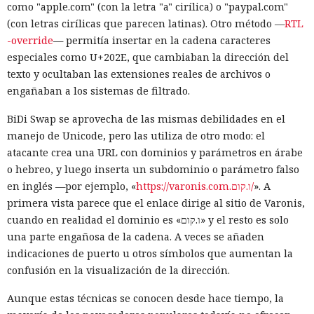
como "apple.com" (con la letra "a" cirílica) o "paypal.com"
(con letras cirílicas que parecen latinas). Otro método —
RTL
-override
— permitía insertar en la cadena caracteres
especiales como U+202E, que cambiaban la dirección del
texto y ocultaban las extensiones reales de archivos o
engañaban a los sistemas de filtrado.
BiDi Swap se aprovecha de las mismas debilidades en el
manejo de Unicode, pero las utiliza de otro modo: el
atacante crea una URL con dominios y parámetros en árabe
o hebreo, y luego inserta un subdominio o parámetro falso
en inglés —por ejemplo, «
https://varonis.com.ו.קום/
». A
primera vista parece que el enlace dirige al sitio de Varonis,
cuando en realidad el dominio es «ו.קום» y el resto es solo
una parte engañosa de la cadena. A veces se añaden
indicaciones de puerto u otros símbolos que aumentan la
confusión en la visualización de la dirección.
Aunque estas técnicas se conocen desde hace tiempo, la