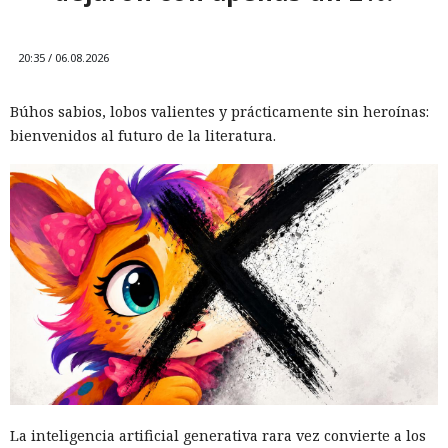
Hombre podría afrontar hasta 32 años de prisión por filtrar
secretos de 165 empresas.
20:35 / 06.08.2026
Búhos sabios, lobos valientes y prácticamente sin heroínas:
bienvenidos al futuro de la literatura.
El canadiense Connor Riley Muka ganó dinero durante
muchos meses con datos robados de otras personas, antes
de ser detenido y entregado a la justicia estadounidense por
uno de los mayores hackeos de los últimos años — ataque a
la plataforma en la nube Snowflake.
La inteligencia artificial generativa rara vez convierte a los