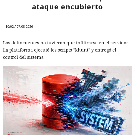
ataque encubierto
12:01 / 07.08.2026
Ingenieros reducen en un 90% el consumo de memoria
10:02 / 07.08.2026
RAM y aceleran la compilación 2,3 veces.
Los delincuentes no tuvieron que infiltrarse en el servidor.
La plataforma ejecutó los scripts "khunt" y entregó el
control del sistema.
Los desarrolladores, que durante años soportaron fallos
repentinos de Node.js al compilar aplicaciones complejas,
pudieron respirar más tranquilos: salió una nueva versión