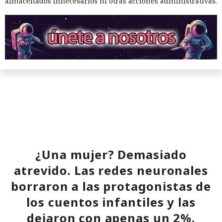
almacenados innecesarios ni otras acciones administrativas.
El sonado hackeo a Snowflake
no quedó impune: detenido el
autor, ya espera sentencia en
¿Una mujer? Demasiado
una celda.
atrevido. Las redes neuronales
borraron a las protagonistas de
10:34 / 07.08.2026
los cuentos infantiles y las
dejaron con apenas un 2%.