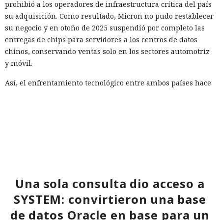
prohibió a los operadores de infraestructura crítica del país
su adquisición. Como resultado, Micron no pudo restablecer
su negocio y en otoño de 2025 suspendió por completo las
entregas de chips para servidores a los centros de datos
chinos, conservando ventas solo en los sectores automotriz
y móvil.
Así, el enfrentamiento tecnológico entre ambos países hace
tiempo que ha superado el marco de aranceles recíprocos y
restricciones a la exportación — ahora están en la mira
empresas concretas y su reputación en mercados
extranjeros. En estas condiciones, los negocios se convierten
cada vez más en instrumentos de medidas de respuesta, y
Era demasiado pronto para dar
no simplemente en participantes de la competencia de
por muerto a Next.js: la versión
mercado.
16.3 pulveriza los récords de
Una sola consulta dio acceso a
rendimiento.
SYSTEM: convirtieron una base
de datos Oracle en base para un