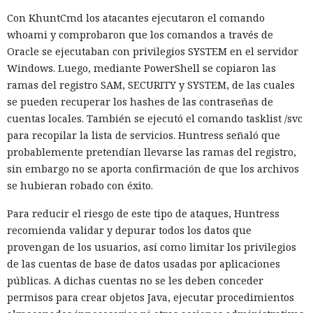
favor de los streams nativos de Node.js en toda la capa de
Con KhuntCmd los atacantes ejecutaron el comando
renderizado permite procesar un 22% más de solicitudes
whoami y comprobaron que los comandos a través de
sin cambiar el código de las aplicaciones.
Oracle se ejecutaban con privilegios SYSTEM en el servidor
Entre otras novedades figuran la unificación de la carga útil
Windows. Luego, mediante PowerShell se copiaron las
para reducir el número de solicitudes de precarga, un
ramas del registro SAM, SECURITY y SYSTEM, de las cuales
mejor caché de archivos estáticos, la herramienta de
se pueden recuperar los hashes de las contraseñas de
depuración Instant Navigations, que muestra los
cuentas locales. También se ejecutó el comando tasklist /svc
componentes lentos, documentación con soporte de
para recopilar la lista de servicios. Huntress señaló que
versiones para agentes de IA, límites propios de manejo de
probablemente pretendían llevarse las ramas del registro,
errores y compatibilidad con importaciones de archivos tipo
sin embargo no se aporta confirmación de que los archivos
«glob».
se hubieran robado con éxito.
Las conversaciones sobre la pérdida de popularidad de
Para reducir el riesgo de este tipo de ataques, Huntress
Next.js en favor de los frameworks Remix, Astro y Gatsby
recomienda validar y depurar todos los datos que
aún no se confirman en los datos: según el director general
provengan de los usuarios, así como limitar los privilegios
de Vercel, Guillermo Rauch, este año el número de
de las cuentas de base de datos usadas por aplicaciones
descargas del framework superó los mil millones — casi el
públicas. A dichas cuentas no se les deben conceder
doble del año pasado, que fue de alrededor de 520 millones.
permisos para crear objetos Java, ejecutar procedimientos