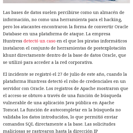
del framework de JavaScript Next.js, que promete librarlos
Las bases de datos suelen percibirse como un almacén de
del conocido mensaje «FATAL ERROR». El equipo de Next.js
p
información, no como una herramienta para el hacking,
resentó
la versión 16.3 — la primera actualización
pero los atacantes encontraron la forma de convertir Oracle
importante desde octubre de 2025, que reduce el consumo
Database en una plataforma de ataque. La empresa
de memoria RAM en desarrollo hasta un 90% y, además,
Huntress
detectó un caso
en el que los piratas informáticos
acelera el renderizado y el funcionamiento en general.
instalaron el conjunto de herramientas de postexplotación
La contribución principal a la economía de memoria la
khunt directamente dentro de la base de datos Oracle, que
aporta el empaquetador integrado Turbopack, que desde
se utilizó para acceder a la red corporativa.
2022 sustituye progresivamente a Webpack en el proyecto.
El incidente se registró el 27 de julio de este año, cuando la
En la nueva versión están activados por defecto el caché en
plataforma Huntress detectó el robo de credenciales en un
disco y el desplazamiento de datos no utilizados a disco. Una
servidor con Oracle. Los registros de Apache mostraron que
instancia con 50 rutas (páginas separadas) ahora consume
el acceso se obtuvo a través de una función de búsqueda
alrededor de 840 megabytes en lugar de los anteriores 4,6
vulnerable de una aplicación Java pública en Apache
gigabytes — un ahorro de aproximadamente el 82%.
Tomcat. La función de autocompletar en la búsqueda no
El caché en disco, probado ya en la versión 16.1, lee el caché
validaba los datos introducidos, lo que permitió enviar
guardado antes de la compilación y recompila solo los
comandos SQL directamente a la base. Las solicitudes
fragmentos de código que han cambiado. Según pruebas de
maliciosas se rastrearon hasta la dirección IP