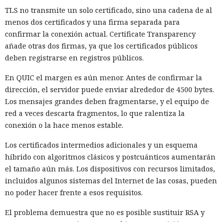
La idea principal es que no es necesario abandonar la
TLS no transmite un solo certificado, sino una cadena de al
Tierra después del envejecimiento del Sol. Una civilización
menos dos certificados y una firma separada para
con una industria lo suficientemente desarrollada podrá
confirmar la conexión actual. Certificate Transparency
oscurecer la estrella, mover el planeta, sustituir la luz solar
añade otras dos firmas, ya que los certificados públicos
por iluminación artificial y transformar gradualmente el
deben registrarse en registros públicos.
Sistema Solar en un enorme sistema de soporte vital. Pero
para ello, por supuesto, hará falta un esfuerzo
En QUIC el margen es aún menor. Antes de confirmar la
extraordinario...
dirección, el servidor puede enviar alrededor de 4500 bytes.
Los mensajes grandes deben fragmentarse, y el equipo de
red a veces descarta fragmentos, lo que ralentiza la
conexión o la hace menos estable.
Los certificados intermedios adicionales y un esquema
híbrido con algoritmos clásicos y postcuánticos aumentarán
el tamaño aún más. Los dispositivos con recursos limitados,
incluidos algunos sistemas del Internet de las cosas, pueden
no poder hacer frente a esos requisitos.
El problema demuestra que no es posible sustituir RSA y