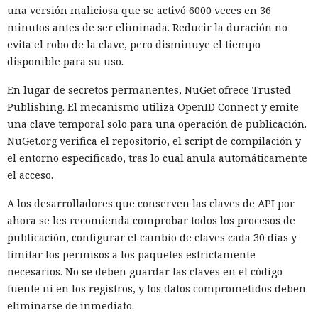
una versión maliciosa que se activó 6000 veces en 36
El Sol actualmente convierte hidrógeno en helio en su
minutos antes de ser eliminada. Reducir la duración no
núcleo. A medida que se acumula helio, la estrella se
evita el robo de la clave, pero disminuye el tiempo
calienta y su luminosidad aumenta. La Tierra podría perder
disponible para su uso.
condiciones habitables aproximadamente dentro de 1,8 mil
millones de años, aunque aún faltan varios miles de
En lugar de secretos permanentes, NuGet ofrece Trusted
millones de años para que el Sol se expanda hasta
Publishing. El mecanismo utiliza OpenID Connect y emite
convertirse en gigante roja.
una clave temporal solo para una operación de publicación.
NuGet.org verifica el repositorio, el script de compilación y
Reubicarse en otra estrella no será necesariamente más
el entorno especificado, tras lo cual anula automáticamente
fácil. Incluso los sistemas planetarios más cercanos están
el acceso.
separados por varios años luz. El viaje requeriría una nave
enorme capaz de mantener durante décadas o siglos a
A los desarrolladores que conserven las claves de API por
personas, plantas, animales y un ecosistema cerrado. Es
ahora se les recomienda comprobar todos los procesos de
posible que no exista un planeta adecuado en las cercanías.
publicación, configurar el cambio de claves cada 30 días y
limitar los permisos a los paquetes estrictamente
Una de las formas de preservar la Tierra consiste en una
necesarios. No se deben guardar las claves en el código
pantalla gigante entre el planeta y el Sol. La estructura
fuente ni en los registros, y los datos comprometidos deben
bloquearía parte de la luz y evitaría que la superficie se
eliminarse de inmediato.
sobrecaliente. Una pantalla convencional tendría que ser