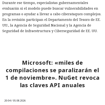
Durante ese tiempo, especialistas gubernamentales
evaluarán si el modelo puede buscar vulnerabilidades en
programas o ayudar a llevar a cabo ciberataques complejos.
En la revisión participan el Departamento del Tesoro de EE.
UU., la Agencia de Seguridad Nacional y la Agencia de
Seguridad de Infraestructura y Ciberseguridad de EE. UU.
(CISA).
La metodología de pruebas y los umbrales permanecerán
clasificados. Los desarrolladores recibirán la información
necesaria solo cuando sea imprescindible. El programa
Microsoft: «miles de
voluntario en sí no fue declarado secreto, por lo que
políticos y especialistas en seguridad esperaban la
compilaciones se paralizarán el
publicación, al menos, de los requisitos generales.
1 de noviembre». NuGet revoca
La Casa Blanca tampoco especificó quién ya ha revisado la
las claves API anuales
versión final ni cuándo las empresas comenzarán a aplicar
las normas. Los desarrolladores buscan claridad con
antelación para entender si tendrán que someter los
20:04 / 05.08.2026