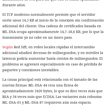
durante años.
capas profundas de la Tierra, aunque un proyecto así
exigiría enormes cantidades de energía y tecnologías que
El TCP moderno normalmente permite que el servidor
aún no existen.
envíe unos 14,5 KB al inicio de la conexión sin confirmación
adicional del cliente. Una cadena de certificados basada en
Durante miles de millones de años también habrá que
ML-DSA ocupa aproximadamente 14,7–18,6 KB, por lo que la
proteger nuestro hogar común de asteroides, cometas,
transmisión ya no cabe en un único paso.
supernovas cercanas y estrellas errantes. Los cuerpos
pequeños se podrán desviar con antelación de trayectorias
Según
Red Sift, en redes locales rápidas el intercambio
peligrosas. Pantallas orbitales podrían proteger la Tierra de
adicional añadirá decenas de milisegundos, y en móviles la
la radiación intensa. Ante la amenaza procedente de otra
latencia podría aumentar hasta cientos de milisegundos. El
estrella, probablemente la civilización tendría que
problema se agravará especialmente en caso de pérdida de
modificar el movimiento de todo el Sistema Solar.
paquetes y conexiones inestables.
El trabajo no ofrece un plan de construcción listo. Muchos
La causa principal está relacionada con el tamaño de las
cálculos suponen recursos casi ilimitados, el control de
nuevas firmas. ML-DSA-44 crea una firma de
planetas y estructuras capaces de funcionar durante un
aproximadamente 2420 bytes, lo que es diez veces más que
tiempo superior a la edad actual del universo. Sin embargo,
RSA y 34 veces más que ECDSA. Las variantes más robustas
las leyes físicas conocidas no prohíben tales proyectos.
ML-DSA-65 y ML-DSA-87 requieren aún más espacio.