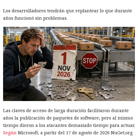
modelos que crean a revisión.
Los desarrolladores tendrán que replantear lo que durante
El decreto prohíbe convertir el programa en una licencia
años funcionó sin problemas.
obligatoria o en una autorización previa para el
lanzamiento de sistemas de IA. Por ahora el mecanismo
sigue siendo voluntario, y las condiciones clave de su
Cuando el Sol amenace con
funcionamiento solo están disponibles para las autoridades
destruir la Tierra, la humanidad
y los participantes de las consultas cerradas.
tendrá que mover un planeta
entero
20:35 / 05.08.2026
Para sobrevivir a la muerte de su estrella, las generaciones
Las claves de acceso de larga duración facilitaron durante
futuras tendrán que convertir el cosmos en un gigantesco
años la publicación de paquetes de software, pero al mismo
sistema de soporte vital.
tiempo dieron a los atacantes demasiado tiempo para actuar.
Según
Microsoft, a partir del 17 de agosto de 2026 NuGet.org