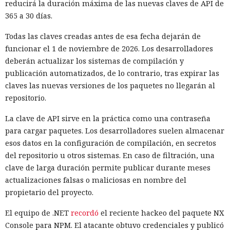
reducirá la duración máxima de las nuevas claves de API de
365 a 30 días.
Todas las claves creadas antes de esa fecha dejarán de
funcionar el 1 de noviembre de 2026. Los desarrolladores
deberán actualizar los sistemas de compilación y
publicación automatizados, de lo contrario, tras expirar las
claves las nuevas versiones de los paquetes no llegarán al
repositorio.
La clave de API sirve en la práctica como una contraseña
Dentro de mil millones de años el Sol brillará más que hoy
para cargar paquetes. Los desarrolladores suelen almacenar
y la Tierra comenzará a perder rápidamente su clima
esos datos en la configuración de compilación, en secretos
habitable. Los océanos se evaporarán, la temperatura
del repositorio u otros sistemas. En caso de filtración, una
aumentará y la biosfera habitual estará en peligro mucho
clave de larga duración permite publicar durante meses
antes de que la estrella se convierta en gigante roja.
Un nue
actualizaciones falsas o maliciosas en nombre del
vo estudio científico
analiza un escenario inusual: en lugar
propietario del proyecto.
de huir hacia otra estrella, los lejanos descendientes de la
humanidad podrían intentar reconfigurar el Sistema Solar
El equipo de .NET
recordó
el reciente hackeo del paquete NX
y preservar la vida en la Tierra.
Console para NPM. El atacante obtuvo credenciales y publicó