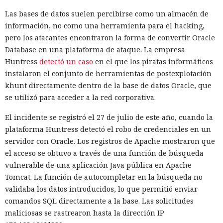
alrededor de 840 megabytes en lugar de los anteriores 4,6
gigabytes — un ahorro de aproximadamente el 82%.
Las bases de datos suelen percibirse como un almacén de
información, no como una herramienta para el hacking,
El caché en disco, probado ya en la versión 16.1, lee el caché
pero los atacantes encontraron la forma de convertir Oracle
guardado antes de la compilación y recompila solo los
Database en una plataforma de ataque. La empresa
fragmentos de código que han cambiado. Según pruebas de
Huntress
detectó un caso
en el que los piratas informáticos
Vercel, una compilación de un proyecto que antes tardaba
instalaron el conjunto de herramientas de postexplotación
21 segundos ahora se completa en 9,2 segundos — una
khunt directamente dentro de la base de datos Oracle, que
aceleración de 2,3 veces. El desplazamiento de memoria,
se utilizó para acceder a la red corporativa.
activado por defecto en modo de desarrollo, mueve los datos
no solicitados al disco cuando se aproxima al umbral de
El incidente se registró el 27 de julio de este año, cuando la
carga y los vuelve a cargar cuando es necesario.
plataforma Huntress detectó el robo de credenciales en un
servidor con Oracle. Los registros de Apache mostraron que
En modo experimental está disponible un nuevo
el acceso se obtuvo a través de una función de búsqueda
compilador de React escrito en Rust, integrado directamente
vulnerable de una aplicación Java pública en Apache
en Turbopack. Evita la configuración manual de la
memoiza
Tomcat. La función de autocompletar en la búsqueda no
ción
que antes requería pasar el código por el
transpilador
validaba los datos introducidos, lo que permitió enviar
Babel, y es capaz de reducir el tiempo de compilación en un
comandos SQL directamente a la base. Las solicitudes
34% en arranque en frío y en un 46% en recompilación.
maliciosas se rastrearon hasta la dirección IP