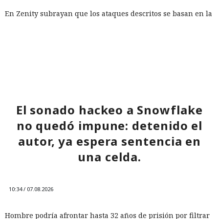
En Zenity subrayan que los ataques descritos se basan en la
sustitución de instrucciones dentro de páginas que parecen
normales, por lo que confiar únicamente en las
comprobaciones integradas de la IA no es suficiente: se
necesitan restricciones más estrictas, que no dependan del
criterio del propio modelo, sobre qué acciones y con qué
Inspecciones que forzarán su
nivel de acceso puede ejecutar el navegador de forma
salida del mercado: China toma
automática.
El sonado hackeo a Snowflake
represalias contra EE. UU. a
no quedó impune: detenido el
través de Palo Alto Networks
autor, ya espera sentencia en
una celda.
12:43 / 07.08.2026
Otra corporación corre el riesgo de repetir la triste suerte de
10:34 / 07.08.2026
sus predecesoras.
Hombre podría afrontar hasta 32 años de prisión por filtrar