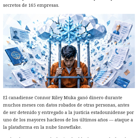
secretos de 165 empresas.
Las sanciones y restricciones contra las empresas
tecnológicas chinas por parte de las autoridades
estadounidenses hace tiempo que son noticia habitual —
El canadiense Connor Riley Muka ganó dinero durante
ahora un escenario similar
se está desarrollando
en sentido
muchos meses con datos robados de otras personas, antes
inverso. La Administración del Ciberespacio de China
de ser detenido y entregado a la justicia estadounidense por
anunció el inicio de una revisión de los productos de la
uno de los mayores hackeos de los últimos años — ataque a
estadounidense Palo Alto Networks que se venden en el
la plataforma en la nube Snowflake.
territorio del país, citando riesgos para la infraestructura
informática crítica y la seguridad nacional.