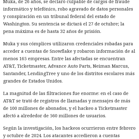
Muka, de 26 años, se declaró culpable de cargos de fraude
informático y telefónico, robo agravado de datos personales
El regulador no nombró productos concretos de la compañía
y conspiración en un tribunal federal del estado de
sujetos a revisión, no reveló la naturaleza de posibles
Washington. Su sentencia se dictará el 27 de octubre; la
vulnerabilidades ni precisó qué medidas podrían seguir en
pena máxima es de hasta 32 años de prisión.
caso de detectarse incumplimientos.
Muka y sus cómplices utilizaron credenciales robadas para
La decisión se produjo en medio del empeoramiento de las
acceder a cuentas de Snowflake y robaron información de al
disputas comerciales y tecnológicas entre Pekín y
menos 165 empresas. Entre las afectadas se encuentran
Washington, que ponen en peligro la frágil tregua
AT&T, Ticketmaster, Advance Auto Parts, Neiman Marcus,
alcanzada en las últimas cumbres bilaterales. El día
Santander, LendingTree y uno de los distritos escolares más
anterior, el Ministerio de Comercio de China anunció
grandes de Estados Unidos.
nuevas restricciones contra empresas estadounidenses y la
exportación de drones a EE. UU., calificándolas como
La magnitud de las filtraciones fue enorme: en el caso de
respuesta a las recientes medidas de Washington contra el
AT&T se trató de registros de llamadas y mensajes de más
acceso de empresas chinas al mercado estadounidense. El
de 100 millones de abonados, y el hackeo a Ticketmaster
regulador no precisó si estas acciones están relacionadas
afectó a alrededor de 560 millones de usuarios.
con la revisión a Palo Alto.
Según la investigación, los hackeos ocurrieron entre febrero
La presión sobre la compañía no es nueva: ya en enero se
y octubre de 2024. Los atacantes accedieron a cuentas