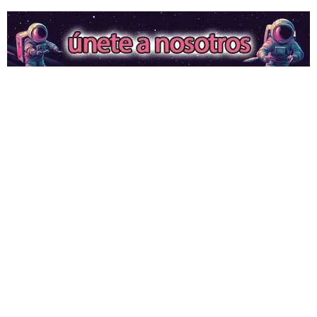
¿Una mujer? Demasiado
atrevido. Las redes neuronales
borraron a las protagonistas de
los cuentos infantiles y las
dejaron con apenas un 2%.