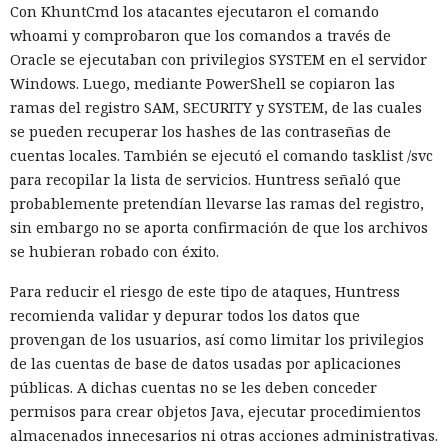
Next.js en favor de los frameworks Remix, Astro y Gatsby
Con KhuntCmd los atacantes ejecutaron el comando
aún no se confirman en los datos: según el director general
whoami y comprobaron que los comandos a través de
de Vercel, Guillermo Rauch, este año el número de
Oracle se ejecutaban con privilegios SYSTEM en el servidor
descargas del framework superó los mil millones — casi el
Windows. Luego, mediante PowerShell se copiaron las
doble del año pasado, que fue de alrededor de 520 millones.
ramas del registro SAM, SECURITY y SYSTEM, de las cuales
se pueden recuperar los hashes de las contraseñas de
cuentas locales. También se ejecutó el comando tasklist /svc
para recopilar la lista de servicios. Huntress señaló que
probablemente pretendían llevarse las ramas del registro,
sin embargo no se aporta confirmación de que los archivos
se hubieran robado con éxito.
Para reducir el riesgo de este tipo de ataques, Huntress
recomienda validar y depurar todos los datos que
provengan de los usuarios, así como limitar los privilegios
de las cuentas de base de datos usadas por aplicaciones
públicas. A dichas cuentas no se les deben conceder
permisos para crear objetos Java, ejecutar procedimientos
almacenados innecesarios ni otras acciones administrativas.