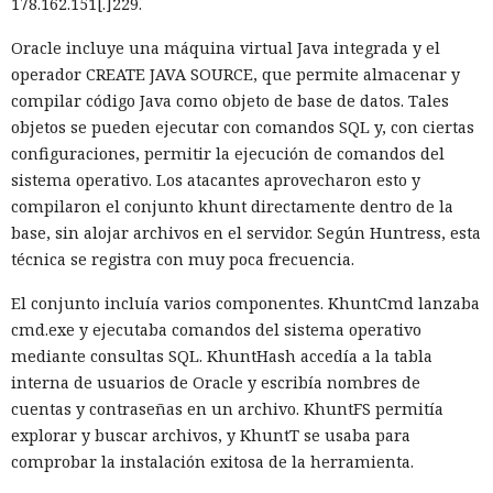
178.162.151[.]229.
La mejora de rendimiento también afectó a la ejecución del
código. El paso a TypeScript versión 7, reescrito en Go, según
Oracle incluye una máquina virtual Java integrada y el
la estimación del equipo de Next.js acelera el
operador CREATE JAVA SOURCE, que permite almacenar y
funcionamiento aproximadamente diez veces. En el
compilar código Java como objeto de base de datos. Tales
servidor, renunciar a la conversión de los web streams a
objetos se pueden ejecutar con comandos SQL y, con ciertas
favor de los streams nativos de Node.js en toda la capa de
configuraciones, permitir la ejecución de comandos del
renderizado permite procesar un 22% más de solicitudes
sistema operativo. Los atacantes aprovecharon esto y
sin cambiar el código de las aplicaciones.
compilaron el conjunto khunt directamente dentro de la
base, sin alojar archivos en el servidor. Según Huntress, esta
Entre otras novedades figuran la unificación de la carga útil
técnica se registra con muy poca frecuencia.
para reducir el número de solicitudes de precarga, un
mejor caché de archivos estáticos, la herramienta de
El conjunto incluía varios componentes. KhuntCmd lanzaba
depuración Instant Navigations, que muestra los
cmd.exe y ejecutaba comandos del sistema operativo
componentes lentos, documentación con soporte de
mediante consultas SQL. KhuntHash accedía a la tabla
versiones para agentes de IA, límites propios de manejo de
interna de usuarios de Oracle y escribía nombres de
errores y compatibilidad con importaciones de archivos tipo
cuentas y contraseñas en un archivo. KhuntFS permitía
«glob».
explorar y buscar archivos, y KhuntT se usaba para
comprobar la instalación exitosa de la herramienta.
Las conversaciones sobre la pérdida de popularidad de