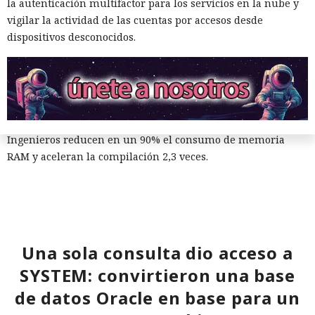
la autenticación multifactor para los servicios en la nube y
por muerto a Next.js: la versión
vigilar la actividad de las cuentas por accesos desde
16.3 pulveriza los récords de
dispositivos desconocidos.
rendimiento.
12:01 / 07.08.2026
Ingenieros reducen en un 90% el consumo de memoria
RAM y aceleran la compilación 2,3 veces.
Una sola consulta dio acceso a
SYSTEM: convirtieron una base
de datos Oracle en base para un