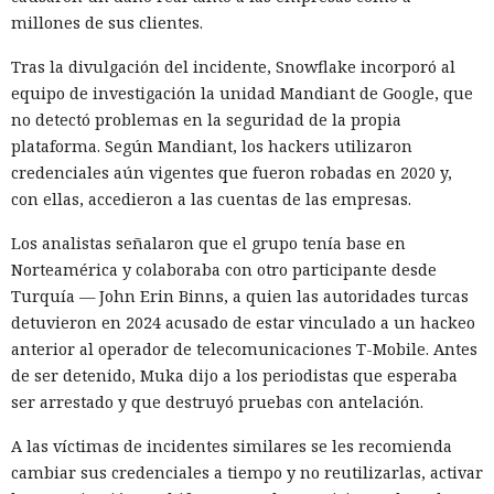
millones de sus clientes.
tiempo que ha superado el marco de aranceles recíprocos y
restricciones a la exportación — ahora están en la mira
Tras la divulgación del incidente, Snowflake incorporó al
empresas concretas y su reputación en mercados
equipo de investigación la unidad Mandiant de Google, que
extranjeros. En estas condiciones, los negocios se convierten
no detectó problemas en la seguridad de la propia
cada vez más en instrumentos de medidas de respuesta, y
plataforma. Según Mandiant, los hackers utilizaron
no simplemente en participantes de la competencia de
credenciales aún vigentes que fueron robadas en 2020 y,
mercado.
con ellas, accedieron a las cuentas de las empresas.
Los analistas señalaron que el grupo tenía base en
Norteamérica y colaboraba con otro participante desde
Turquía — John Erin Binns, a quien las autoridades turcas
detuvieron en 2024 acusado de estar vinculado a un hackeo
anterior al operador de telecomunicaciones T-Mobile. Antes
de ser detenido, Muka dijo a los periodistas que esperaba
ser arrestado y que destruyó pruebas con antelación.
A las víctimas de incidentes similares se les recomienda
Era demasiado pronto para dar
cambiar sus credenciales a tiempo y no reutilizarlas, activar