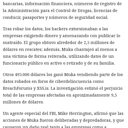
recomendó a las organizaciones chinas que renunciaran al
bancarias, información financiera, números de registro de
software de más de una decena de desarrolladores
la Administración para el Control de Drogas, licencias de
estadounidenses e israelíes de soluciones de
conducir, pasaportes y números de seguridad social.
ciberseguridad, incluida Palo Alto Networks. Esta última,
Tras robar los datos, los hackers extorsionaban a las
por cierto, se especializa en protección de redes y en la
empresas exigiendo dinero y amenazando con publicar lo
nube, y tiene oficinas en Pekín, Shanghái, Cantón,
sustraído. El grupo obtuvo alrededor de 2,5 millones de
Shenzhen y Macao.
dólares en rescates; además, Muka chantajeó al menos a
Un escenario similar ya se desarrolló con el fabricante de
una víctima de forma reiterada, utilizando datos de un
chips de memoria Micron Technology. En 2023, la
funcionario público en activo o retirado y de su familia.
Administración del Ciberespacio de China determinó que
Otros 495.000 dólares los ganó Muka vendiendo parte de los
los productos de la compañía no superaron la revisión y
datos robados en foros de ciberdelincuencia como
prohibió a los operadores de infraestructura crítica del país
BreachForums y XSS.is. La investigación estimó el perjuicio
su adquisición. Como resultado, Micron no pudo restablecer
total de las empresas afectadas en aproximadamente 9,5
su negocio y en otoño de 2025 suspendió por completo las
millones de dólares.
entregas de chips para servidores a los centros de datos
chinos, conservando ventas solo en los sectores automotriz
Un agente especial del FBI, Mike Herrington, afirmó que las
y móvil.
acciones de Muka fueron deliberadas y depredadoras, y que
causaron un daño real tanto a las empresas como a
Así, el enfrentamiento tecnológico entre ambos países hace