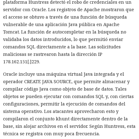
plataforma Huntress detectó el robo de credenciales en un
Vercel, una compilación de un proyecto que antes tardaba
servidor con Oracle. Los registros de Apache mostraron que
21 segundos ahora se completa en 9,2 segundos — una
el acceso se obtuvo a través de una función de búsqueda
aceleración de 2,3 veces. El desplazamiento de memoria,
vulnerable de una aplicación Java pública en Apache
activado por defecto en modo de desarrollo, mueve los datos
Tomcat. La función de autocompletar en la búsqueda no
no solicitados al disco cuando se aproxima al umbral de
validaba los datos introducidos, lo que permitió enviar
carga y los vuelve a cargar cuando es necesario.
comandos SQL directamente a la base. Las solicitudes
maliciosas se rastrearon hasta la dirección IP
En modo experimental está disponible un nuevo
178.162.151[.]229.
compilador de React escrito en Rust, integrado directamente
en Turbopack. Evita la configuración manual de la
memoiza
Oracle incluye una máquina virtual Java integrada y el
ción
que antes requería pasar el código por el
transpilador
operador CREATE JAVA SOURCE, que permite almacenar y
Babel, y es capaz de reducir el tiempo de compilación en un
compilar código Java como objeto de base de datos. Tales
34% en arranque en frío y en un 46% en recompilación.
objetos se pueden ejecutar con comandos SQL y, con ciertas
configuraciones, permitir la ejecución de comandos del
La mejora de rendimiento también afectó a la ejecución del
sistema operativo. Los atacantes aprovecharon esto y
código. El paso a TypeScript versión 7, reescrito en Go, según
compilaron el conjunto khunt directamente dentro de la
la estimación del equipo de Next.js acelera el
base, sin alojar archivos en el servidor. Según Huntress, esta
funcionamiento aproximadamente diez veces. En el
técnica se registra con muy poca frecuencia.
servidor, renunciar a la conversión de los web streams a