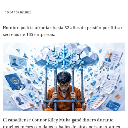
12:43 / 07.08.2026
10:34 / 07.08.2026
Otra corporación corre el riesgo de repetir la triste suerte de
Hombre podría afrontar hasta 32 años de prisión por filtrar
sus predecesoras.
secretos de 165 empresas.
Las sanciones y restricciones contra las empresas
El canadiense Connor Riley Muka ganó dinero durante
tecnológicas chinas por parte de las autoridades
muchos meses con datos robados de otras personas, antes