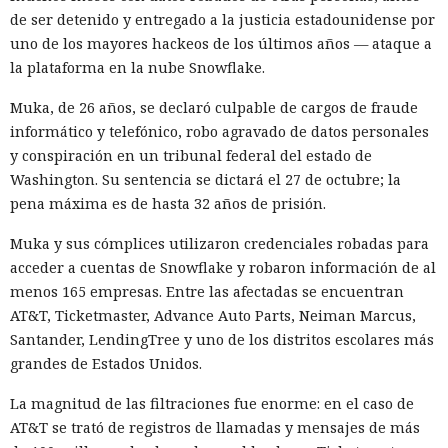
estadounidenses hace tiempo que son noticia habitual —
de ser detenido y entregado a la justicia estadounidense por
ahora un escenario similar
uno de los mayores hackeos de los últimos años — ataque a
se está desarrollando
en sentido
inverso. La Administración del Ciberespacio de China
la plataforma en la nube Snowflake.
anunció el inicio de una revisión de los productos de la
Muka, de 26 años, se declaró culpable de cargos de fraude
estadounidense Palo Alto Networks que se venden en el
informático y telefónico, robo agravado de datos personales
territorio del país, citando riesgos para la infraestructura
y conspiración en un tribunal federal del estado de
informática crítica y la seguridad nacional.
Washington. Su sentencia se dictará el 27 de octubre; la
El regulador no nombró productos concretos de la compañía
pena máxima es de hasta 32 años de prisión.
sujetos a revisión, no reveló la naturaleza de posibles
Muka y sus cómplices utilizaron credenciales robadas para
vulnerabilidades ni precisó qué medidas podrían seguir en
acceder a cuentas de Snowflake y robaron información de al
caso de detectarse incumplimientos.
menos 165 empresas. Entre las afectadas se encuentran
La decisión se produjo en medio del empeoramiento de las
AT&T, Ticketmaster, Advance Auto Parts, Neiman Marcus,
disputas comerciales y tecnológicas entre Pekín y
Santander, LendingTree y uno de los distritos escolares más
Washington, que ponen en peligro la frágil tregua
grandes de Estados Unidos.
alcanzada en las últimas cumbres bilaterales. El día
La magnitud de las filtraciones fue enorme: en el caso de
anterior, el Ministerio de Comercio de China anunció
AT&T se trató de registros de llamadas y mensajes de más
nuevas restricciones contra empresas estadounidenses y la