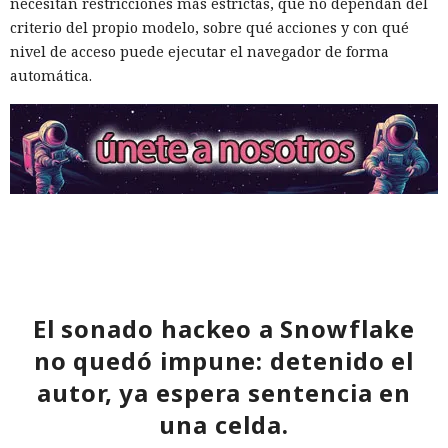
necesitan restricciones más estrictas, que no dependan del
criterio del propio modelo, sobre qué acciones y con qué
nivel de acceso puede ejecutar el navegador de forma
automática.
El sonado hackeo a Snowflake
Inspecciones que forzarán su
salida del mercado: China toma
no quedó impune: detenido el
autor, ya espera sentencia en
represalias contra EE. UU. a
través de Palo Alto Networks
una celda.