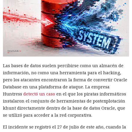
pudieron respirar más tranquilos: salió una nueva versión
del framework de JavaScript Next.js, que promete librarlos
del conocido mensaje «FATAL ERROR». El equipo de Next.js
p
resentó
la versión 16.3 — la primera actualización
importante desde octubre de 2025, que reduce el consumo
de memoria RAM en desarrollo hasta un 90% y, además,
acelera el renderizado y el funcionamiento en general.
La contribución principal a la economía de memoria la
aporta el empaquetador integrado Turbopack, que desde
Las bases de datos suelen percibirse como un almacén de
2022 sustituye progresivamente a Webpack en el proyecto.
información, no como una herramienta para el hacking,
En la nueva versión están activados por defecto el caché en
pero los atacantes encontraron la forma de convertir Oracle
disco y el desplazamiento de datos no utilizados a disco. Una
Database en una plataforma de ataque. La empresa
instancia con 50 rutas (páginas separadas) ahora consume
Huntress
detectó un caso
en el que los piratas informáticos
alrededor de 840 megabytes en lugar de los anteriores 4,6
instalaron el conjunto de herramientas de postexplotación
gigabytes — un ahorro de aproximadamente el 82%.
khunt directamente dentro de la base de datos Oracle, que
se utilizó para acceder a la red corporativa.
El caché en disco, probado ya en la versión 16.1, lee el caché
guardado antes de la compilación y recompila solo los
El incidente se registró el 27 de julio de este año, cuando la
fragmentos de código que han cambiado. Según pruebas de