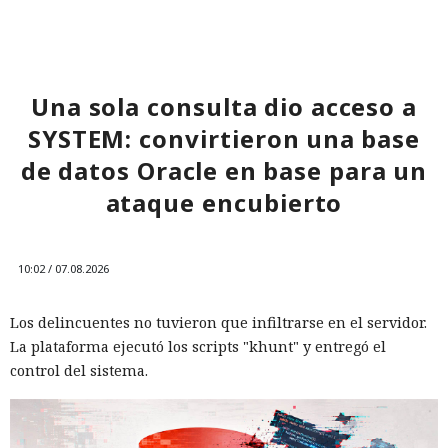
ser arrestado y que destruyó pruebas con antelación.
12:01 / 07.08.2026
A las víctimas de incidentes similares se les recomienda
Ingenieros reducen en un 90% el consumo de memoria
cambiar sus credenciales a tiempo y no reutilizarlas, activar
Una sola consulta dio acceso a
RAM y aceleran la compilación 2,3 veces.
la autenticación multifactor para los servicios en la nube y
SYSTEM: convirtieron una base
vigilar la actividad de las cuentas por accesos desde
dispositivos desconocidos.
de datos Oracle en base para un
ataque encubierto
10:02 / 07.08.2026
Los delincuentes no tuvieron que infiltrarse en el servidor.
La plataforma ejecutó los scripts "khunt" y entregó el
control del sistema.
Los desarrolladores, que durante años soportaron fallos
repentinos de Node.js al compilar aplicaciones complejas,