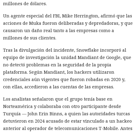
prohibió a los operadores de infraestructura crítica del país
millones de dólares.
su adquisición. Como resultado, Micron no pudo restablecer
su negocio y en otoño de 2025 suspendió por completo las
Un agente especial del FBI, Mike Herrington, afirmó que las
entregas de chips para servidores a los centros de datos
acciones de Muka fueron deliberadas y depredadoras, y que
chinos, conservando ventas solo en los sectores automotriz
causaron un daño real tanto a las empresas como a
y móvil.
millones de sus clientes.
Así, el enfrentamiento tecnológico entre ambos países hace
Tras la divulgación del incidente, Snowflake incorporó al
tiempo que ha superado el marco de aranceles recíprocos y
equipo de investigación la unidad Mandiant de Google, que
restricciones a la exportación — ahora están en la mira
no detectó problemas en la seguridad de la propia
empresas concretas y su reputación en mercados
plataforma. Según Mandiant, los hackers utilizaron
extranjeros. En estas condiciones, los negocios se convierten
credenciales aún vigentes que fueron robadas en 2020 y,
cada vez más en instrumentos de medidas de respuesta, y
con ellas, accedieron a las cuentas de las empresas.
Era demasiado pronto para dar
no simplemente en participantes de la competencia de
Los analistas señalaron que el grupo tenía base en
mercado.
por muerto a Next.js: la versión
Norteamérica y colaboraba con otro participante desde
16.3 pulveriza los récords de
Turquía — John Erin Binns, a quien las autoridades turcas
detuvieron en 2024 acusado de estar vinculado a un hackeo
rendimiento.
anterior al operador de telecomunicaciones T-Mobile. Antes
de ser detenido, Muka dijo a los periodistas que esperaba