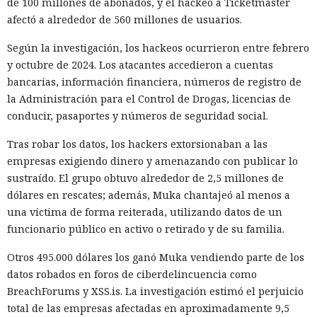
de 100 millones de abonados, y el hackeo a Ticketmaster
exportación de drones a EE. UU., calificándolas como
afectó a alrededor de 560 millones de usuarios.
respuesta a las recientes medidas de Washington contra el
acceso de empresas chinas al mercado estadounidense. El
Según la investigación, los hackeos ocurrieron entre febrero
regulador no precisó si estas acciones están relacionadas
y octubre de 2024. Los atacantes accedieron a cuentas
con la revisión a Palo Alto.
bancarias, información financiera, números de registro de
la Administración para el Control de Drogas, licencias de
La presión sobre la compañía no es nueva: ya en enero se
conducir, pasaportes y números de seguridad social.
recomendó a las organizaciones chinas que renunciaran al
software de más de una decena de desarrolladores
Tras robar los datos, los hackers extorsionaban a las
estadounidenses e israelíes de soluciones de
empresas exigiendo dinero y amenazando con publicar lo
ciberseguridad, incluida Palo Alto Networks. Esta última,
sustraído. El grupo obtuvo alrededor de 2,5 millones de
por cierto, se especializa en protección de redes y en la
dólares en rescates; además, Muka chantajeó al menos a
nube, y tiene oficinas en Pekín, Shanghái, Cantón,
una víctima de forma reiterada, utilizando datos de un
Shenzhen y Macao.
funcionario público en activo o retirado y de su familia.
Un escenario similar ya se desarrolló con el fabricante de
Otros 495.000 dólares los ganó Muka vendiendo parte de los
chips de memoria Micron Technology. En 2023, la
datos robados en foros de ciberdelincuencia como
Administración del Ciberespacio de China determinó que
BreachForums y XSS.is. La investigación estimó el perjuicio
los productos de la compañía no superaron la revisión y
total de las empresas afectadas en aproximadamente 9,5