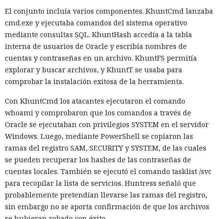
favor de los streams nativos de Node.js en toda la capa de
El conjunto incluía varios componentes. KhuntCmd lanzaba
renderizado permite procesar un 22% más de solicitudes
cmd.exe y ejecutaba comandos del sistema operativo
sin cambiar el código de las aplicaciones.
mediante consultas SQL. KhuntHash accedía a la tabla
interna de usuarios de Oracle y escribía nombres de
Entre otras novedades figuran la unificación de la carga útil
cuentas y contraseñas en un archivo. KhuntFS permitía
para reducir el número de solicitudes de precarga, un
explorar y buscar archivos, y KhuntT se usaba para
mejor caché de archivos estáticos, la herramienta de
comprobar la instalación exitosa de la herramienta.
depuración Instant Navigations, que muestra los
componentes lentos, documentación con soporte de
Con KhuntCmd los atacantes ejecutaron el comando
versiones para agentes de IA, límites propios de manejo de
whoami y comprobaron que los comandos a través de
errores y compatibilidad con importaciones de archivos tipo
Oracle se ejecutaban con privilegios SYSTEM en el servidor
«glob».
Windows. Luego, mediante PowerShell se copiaron las
ramas del registro SAM, SECURITY y SYSTEM, de las cuales
Las conversaciones sobre la pérdida de popularidad de
se pueden recuperar los hashes de las contraseñas de
Next.js en favor de los frameworks Remix, Astro y Gatsby
cuentas locales. También se ejecutó el comando tasklist /svc
aún no se confirman en los datos: según el director general
para recopilar la lista de servicios. Huntress señaló que
de Vercel, Guillermo Rauch, este año el número de
probablemente pretendían llevarse las ramas del registro,
descargas del framework superó los mil millones — casi el
sin embargo no se aporta confirmación de que los archivos
doble del año pasado, que fue de alrededor de 520 millones.
se hubieran robado con éxito.